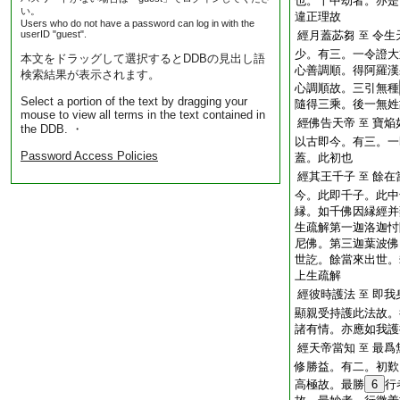
也。十中劫者。亦是
い。
違正理故
Users who do not have a password can log in with the
userID "guest".
經月蓋苾芻
令生
至
少。有三。一令證大
本文をドラッグして選択するとDDBの見出し語
心善調順。得阿羅漢
検索結果が表示されます。
心調順故。三引無種
Select a portion of the text by dragging your
隨得三乘。後一無姓
mouse to view all terms in the text contained in
經佛告天帝
寶焔
至
the DDB. ・
以古即今。有三。一
Password Access Policies
蓋。此初也
經其王千子
餘在
至
今。此即千子。此中
縁。如千佛因縁經并
生疏解第一迦洛迦忖
尼佛。第三迦葉波佛
世訖。餘當來出世。
上生疏解
經彼時護法
即我
至
顯親受持護此法故。
諸有情。亦應如我護
經天帝當知
最爲
至
修勝益。有二。初歎
高極故。最勝
6
行