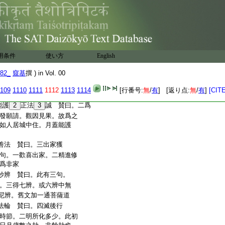
經。五忍配位。一伏忍在
地。三順忍四五六地。四
寂滅忍十地佛地。今順
云得柔順忍。二解任取｣
如來 賛曰。二答施衣嚴｣
薩行 賛曰。三正陳
用条件
使い方
12
諸。
English
而行法供養。以護持正
82_
窺基
撰 ) in Vol. 00
非法供養。亦非護持正法。
。加威與力。濟神通也。
109
1110
1111
1112
1113
1114
[行番号:
無
/
有
] [返り点:
無
/
有
]
[CITE
魔。三令護法。四令修行｣
能護
2
正法
3
誠 賛曰。二爲
發願請。觀因見果。故爲之
如人居城中住。月蓋能護
善法 賛曰。三出家獲
句。一歡喜出家。二精進修
爲非家
妙辨 賛曰。此有三句。
。三得七辨。或六辨中無
尼辨。舊文加一通菩薩道
法輪 賛曰。四滅後行
時節。二明所化多少。此初