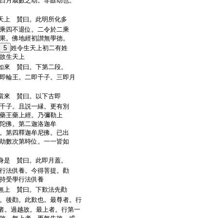
日月歳數之劫。非餘劫也。
天上 賛曰。此明所化多
乘四不退位。二令於二乘
果。佛地經初讃無學徳。
5
姓令生天上初二有姓
故生天上
如來 賛曰。下第二段。
即輪王。二即千子。三即月
當來 賛曰。以下古即
千子。且説一縁。更有別
藥王藥上經。乃彌勒上
陀佛。第二迦洛迦牟
。第四釋迦牟尼佛。已出
劫數次第時位。一一皆如
身是 賛曰。此即月蓋。
行法供養。今得菩提。勸
持受學行法供養
無上 賛曰。下歎法先勸
。後勸。此歎也。最尊者。行
者。過越故。最上者。行第一