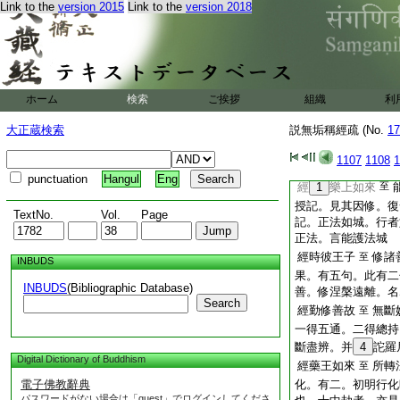
Link to the
version 2015
Link to the
version 2018
順法之忍。又依仁王
地前。二信忍初二三
無生忍七八九地。五
忍創登四地。故舊經
經即脱寶衣
藥王
至
經白言世尊
ホーム
検索
ご挨拶
組織
至
修菩
利
我希滅後攝受正法。
大正蔵検索
説無垢稱經疏 (No.
17
法。若不攝受法。便
故願佛垂哀施慈悲也
1107
1108
1
一令無＊離。二令降
punctuation
Hangul
Eng
經
1
樂上如來
至
授記。見其因修。復
TextNo.
Vol.
Page
記。正法如城。行者
正法。言能護法城
經時彼王子
修諸
至
INBUDS
果。有五句。此有二
INBUDS
(Bibliographic Database)
善。修涅槃遠離。名
Search
經勤修善故
無斷
至
一得五通。二得總持
斷盡辨。并
4
詑羅
Digital Dictionary of Buddhism
經藥王如來
所轉
至
電子佛教辭典
化。有二。初明行化
パスワードがない場合は「guest」でログインしてくださ