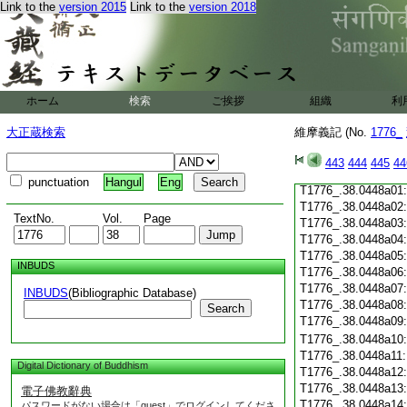
Link to the
version 2015
Link to the
version 2018
T1776_.38.0447c19
T1776_.38.0447c20
T1776_.38.0447c21
T1776_.38.0447c22
T1776_.38.0447c23
T1776_.38.0447c24
ホーム
検索
ご挨拶
組織
利
T1776_.38.0447c25
T1776_.38.0447c26
大正蔵検索
維摩義記 (No.
1776_
T1776_.38.0447c27
T1776_.38.0447c28
443
444
445
44
T1776_.38.0447c29
punctuation
Hangul
Eng
T1776_.38.0448a01
T1776_.38.0448a02
TextNo.
Vol.
Page
T1776_.38.0448a03
T1776_.38.0448a04
T1776_.38.0448a05
INBUDS
T1776_.38.0448a06
T1776_.38.0448a07
INBUDS
(Bibliographic Database)
T1776_.38.0448a08
Search
T1776_.38.0448a09
T1776_.38.0448a10
T1776_.38.0448a11
Digital Dictionary of Buddhism
T1776_.38.0448a12
T1776_.38.0448a13
電子佛教辭典
T1776_.38.0448a14
パスワードがない場合は「guest」でログインしてくださ