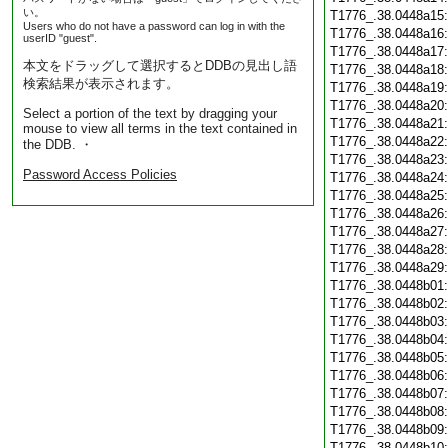
い。
T1776_.38.0448a15
Users who do not have a password can log in with the
T1776_.38.0448a16
userID "guest".
T1776_.38.0448a17
本文をドラッグして選択するとDDBの見出し語
T1776_.38.0448a18
検索結果が表示されます。
T1776_.38.0448a19
T1776_.38.0448a20
Select a portion of the text by dragging your
T1776_.38.0448a21
mouse to view all terms in the text contained in
T1776_.38.0448a22
the DDB. ・
T1776_.38.0448a23
Password Access Policies
T1776_.38.0448a24
T1776_.38.0448a25
T1776_.38.0448a26
T1776_.38.0448a27
T1776_.38.0448a28
T1776_.38.0448a29
T1776_.38.0448b01
T1776_.38.0448b02
T1776_.38.0448b03
T1776_.38.0448b04
T1776_.38.0448b05
T1776_.38.0448b06
T1776_.38.0448b07
T1776_.38.0448b08
T1776_.38.0448b09
T1776_.38.0448b10