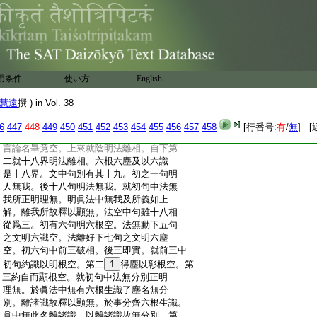
:
以無名故言語不生名言語斷。擧語言斷成
:
名無矣。就後句中法無言説離覺觀故破情
:
顯理。覺觀言因。以眞法中無覺觀故言語不
:
生故無言説。麁思名覺
7
納思稱觀。此皆精
:
道。眞法出情故無覺觀。次下一句結前離相。
:
法無形相正辨理無。謂眞法中無陰形相。以
用条件
使い方
English
:
此結前離相之義故説無相。如虚空故類以
:
顯之。眞法離相似世大虚故言如空。自下一
慧遠
撰 ) in Vol. 38
:
句結前離名。法無戲論正明理無。理外名言
:
斯成戲論。眞中離此名無戲論。以此結前離
6
447
448
449
450
451
452
453
454
455
456
457
458
[行番号:
有
/
無
] [
:
名之義故説無戲。畢竟空故釋以顯無。永絶
:
言論名畢竟空。上來就陰明法離相。自下第
:
二就十八界明法離相。六根六塵及以六識
:
是十八界。文中句別有其十九。初之一句明
:
人無我。後十八句明法無我。就初句中法無
:
我所正明理無。明眞法中無我及所義如上
:
解。離我所故釋以顯無。法空中句雖十八相
:
從爲三。初有六句明六根空。法無動下五句
:
之文明六識空。法離好下七句之文明六塵
:
空。初六句中前三破相。後三即實。就前三中
:
初句約識以明根空。第二
1
得塵以彰根空。第
:
三約自而顯根空。就初句中法無分別正明
:
理無。於眞法中無有六根生識了塵名無分
:
別。離諸識故釋以顯無。於事分齊六根生識。
:
眞中無此名離諸識。以離諸識故無分別。第