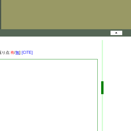
返り点:
有
/
無
]
[CITE]