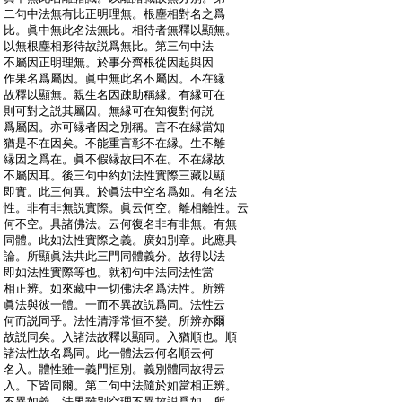
:
二句中法無有比正明理無。根塵相對名之爲
:
比。眞中無此名法無比。相待者無釋以顯無。
:
以無根塵相形待故説爲無比。第三句中法
:
不屬因正明理無。於事分齊根從因起與因
:
作果名爲屬因。眞中無此名不屬因。不在縁
:
故釋以顯無。親生名因疎助稱縁。有縁可在
:
則可對之説其屬因。無縁可在知復對何説
:
爲屬因。亦可縁者因之別稱。言不在縁當知
:
猶是不在因矣。不能重言彰不在縁。生不離
:
縁因之爲在。眞不假縁故曰不在。不在縁故
:
不屬因耳。後三句中約如法性實際三藏以顯
:
即實。此三何異。於眞法中空名爲如。有名法
:
性。非有非無説實際。眞云何空。離相離性。云
:
何不空。具諸佛法。云何復名非有非無。有無
:
同體。此如法性實際之義。廣如別章。此應具
:
論。所顯眞法共此三門同體義分。故得以法
:
即如法性實際等也。就初句中法同法性當
:
相正辨。如來藏中一切佛法名爲法性。所辨
:
眞法與彼一體。一而不異故説爲同。法性云
:
何而説同乎。法性清淨常恒不變。所辨亦爾
:
故説同矣。入諸法故釋以顯同。入猶順也。順
:
諸法性故名爲同。此一體法云何名順云何
:
名入。體性雖一義門恒別。義別體同故得云
:
入。下皆同爾。第二句中法隨於如當相正辨。
:
不異如義。法界雖別空理不異故説爲如。所