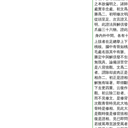
之本故偏明之。諸師
處實非念處。初文爲
勝爲二。初明修次明
從頭至足。次言證又
明。此證法與解倶發
爪齒三十六物。證此
身内外中間。各有
上胲者在足總擧上下
桃核。腦中有骨如桃
毛處名胲其中有脈。
勝定中與解倶發不生
無我具。論備須苦空
是八背捨觀。文爲二
者。謂除却皮肉正是
相亦二。初正是證相
解無有味著。即得斷
下去更四重。云復作
觀。初云除三欲者。
而不見修文。是修背
次觀青骨時見此大地
骨時是修相。見此大
是觀時復是修背捨相
復是證相。見已即問
若彼罵辱至誰受罵者