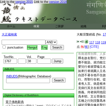
Link to the
version 2015
Link to the
version 2018
故遍法界。用攝惡攝
分布舍利。若取斯義
云聖者諸佛菩薩之所
兩意。菩薩所行即次
第。乃是復有一行是
未顯今當別釋。何者
ホーム
検索
ご挨拶
組織
利
淺後深。眞不知俗俗
稱聖行未爲別意。若
大正蔵検索
大般涅槃經疏 (No.
17
行一切行。一智一切
故上文云是大乘經名
117
118
119
勝最上圓根性人行於
点:
無
/
有
]
[CITE]
punctuation
Hangul
Eng
云。佛子行道已來世
有兩通釋別釋。人多
TextNo.
Vol.
Page
釋名故名聖行。梵行
塵不能染。就功能立
嬰兒行者就譬喩立名
INBUDS
如來行者就圓人立名
自證不著令他不住故
INBUDS
(Bibliographic Database)
行。而聖行在初。從
Search
者有人言。病是根本
見病行其文在前而言
推義。何者病同他惡
Digital Dictionary of Buddhism
爲本耶。文云菩薩住
五種之行則涅槃爲本
電子佛教辭典
縁於涅槃自修名聖行
パスワードがない場合は「guest」でログインしてくださ