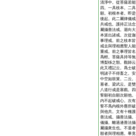
清淨中。從菩薩若能
四。一具枝本。二具
願。初根本者。即是
後起。此二屬律儀戒
共戒也。護持正法念
屬攝善法戒。迴向大
本派出諸戒。次從迦
事理戒。前之枝本皆
戒去與理相應聖人能
重戒。前之事理皆名
爲輕。菩薩具持等無
博梨柹之類。觀師云
此又禮記云。爲士破
明諸子不得畜之。安
中空如鼓簧。二云。
塞者。梁武云。是雙
八道行成是塞戲。四
誓願初自願次願他。
内不起破戒心。次有
誓不爲内根外塵所破
與他共。文有十種護
善法戒。攝善法攝。
儀攝。離過邊善法攝
屬攝衆生也。不退者
順者與理相應。畢竟