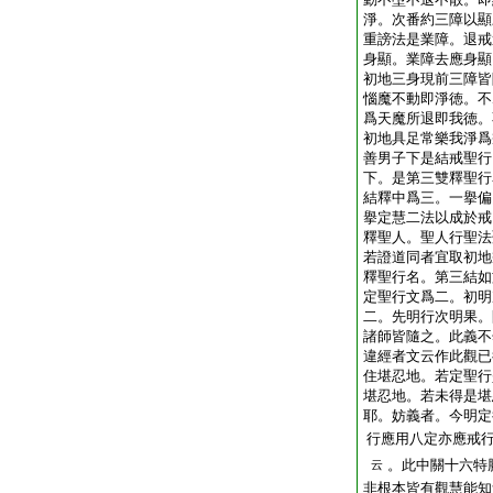
淨。次番約三障以顯
重謗法是業障。退戒
身顯。業障去應身顯
初地三身現前三障皆
惱魔不動即淨徳。不
爲天魔所退即我徳。
初地具足常樂我淨爲
善男子下是結戒聖行
下。是第三雙釋聖行
結釋中爲三。一擧偏
擧定慧二法以成於戒
釋聖人。聖人行聖法
若證道同者宜取初地
釋聖行名。第三結如
定聖行文爲二。初明
二。先明行次明果。
諸師皆隨之。此義不
違經者文云作此觀已
住堪忍地。若定聖行
堪忍地。若未得是堪
耶。妨義者。今明定
行應用八定亦應戒
。此中關十六特
云
非根本皆有觀慧能知