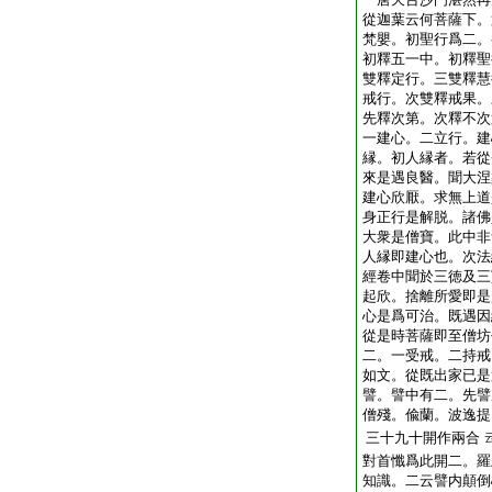
從迦葉云何菩薩下。
梵嬰。初聖行爲二。
初釋五一中。初釋聖
雙釋定行。三雙釋慧
戒行。次雙釋戒果。
先釋次第。次釋不次
一建心。二立行。建
縁。初人縁者。若從
來是遇良醫。聞大涅
建心欣厭。求無上道
身正行是解脱。諸佛
大衆是僧寶。此中非
人縁即建心也。次法
經卷中聞於三徳及三
起欣。捨離所愛即是
心是爲可治。既遇因
從是時菩薩即至僧坊
二。一受戒。二持戒
如文。從既出家已是
譬。譬中有二。先譬
僧殘。偸蘭。波逸提
三十九十開作兩合
對首懺爲此開二。羅
知識。二云譬内顛倒