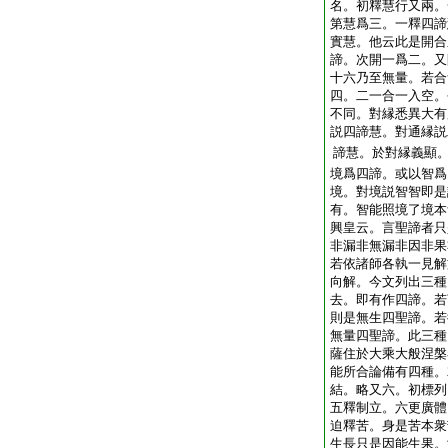
名。初釋慧行又兩。
第慧爲三。一釋四諦
實慧。他云此是開合
諦。次開一爲二。又
十六乃至無量。若合
四。二一合一入空。
不同。對縁悉異大有
説四諦慧。對通縁説
諦慧。於對縁義顯
境爲四諦。或以智爲
境。對境説智智即是
有。智能照境了境本
興皇云。言聖諦者只
非漏非無漏非因非果
若依諸師各執一見解
向解。今文列出三種
去。即有作四諦。若
則是無生四聖諦。若
無量四聖諦。此三種
薩住於大乘大般涅槃
能所合論備有四種。
結。略又六。初標列
五釋制立。六更廣體
迫釋苦。身是苦本衆
生長只是因能生果。