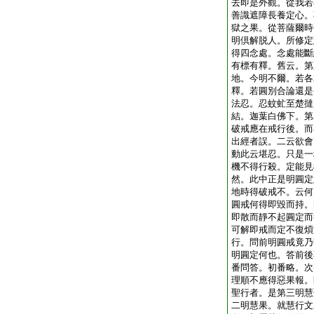
去即是外觀。從我若
善識遮障長養定心。
獄之果。從菩薩爾時
明倶解脱人。所修定
得四念處。念處能斷
有標有釋。舊云。第
地。今明不爾。若各
釋。若圓別合論還是
法忍。忍蚊虻至楚撻
結。迦葉白佛下。第
破戒應在戒行後。而
出經者誤。二云欲會
動此云堪忍。只是一
機不得行殺。定能見
然。此中正是明圓定
地時得破戒不。云何
圓戒何得即毀而持。
即散而靜不起圓定而
可解即戒而定不復煩
行。問前明圓戒竟乃
明圓定何也。答前後
番問答。初番略。次
理順不應得惡果報。
聖行者。是第三明慧
二明慧果。就慧行文