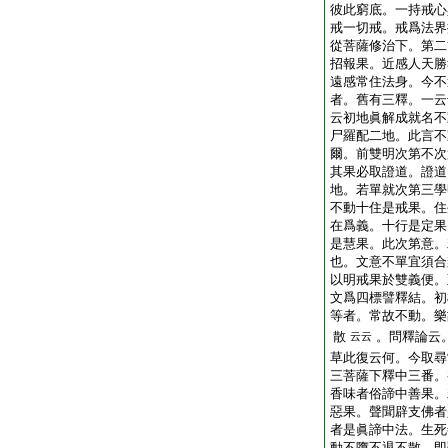
彼此窮底。一持戒心
戒一切戒。戒爲法界
從菩薩修治下。第二
招報果。近感人天勝
遠感常住法身。今不
者。舊有三釋。一云
云初地眞解成就名不
尸羅配二地。此言不
爾。前雙明次第不次
其果必取證道。證道
地。若單就次第三學
不動十住是戒果。住
在爲義。十行是定果
是慧果。此次第意。
也。文意不單宜須合
以明戒果於雙義便。
文爲四標譬釋結。初
等者。常故不動。樂
散
。問釋論云
云云
草此復云何。今取尋
三菩薩下釋中三番。
香味者俗諦中善果。
惡果。聲聞辟支佛者
者是眞諦中法。生死
動不墮不退不散。即