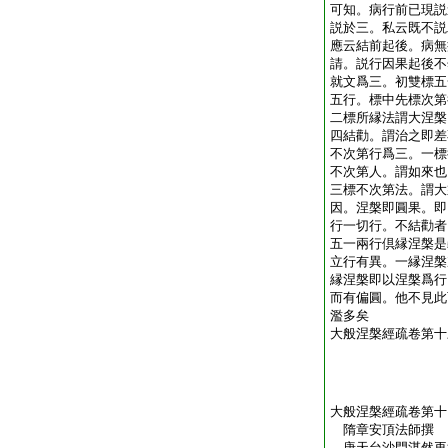
可知。病行前已現説
説於三。私云既不説
應云結前起後。病無
請。説行因果起後不
就文爲三。初雙標五
五行。標中先標次第
二標所縁法謂大涅槃
四結勸。謂治之即差
不次第行爲三。一標
不次第人。謂如來也
三標不次第法。謂大
因。涅槃即圓果。即
行一切行。不結勸者
五一兩行倶縁涅槃是
立行有異。一縁涅槃
縁涅槃即以涅槃爲行
而有偏圓。他不見此
濫多矣
大般涅槃經疏卷第十
大般涅槃經疏卷第十
隋章安頂法師撰
唐天台沙門湛然