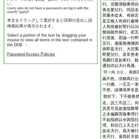
い。
行。涅槃理顯乘理自
Users who do not have a password can log in with the
善名嬰兒行。同惡名
userID "guest".
而棄本從末。有師言
本文をドラッグして選択するとDDBの見出し語
是五種人有病行處唯
検索結果が表示されます。
人有病修於聖行以治
無病能作病行。若五
Select a portion of the text by dragging your
行居後。若論一行即
mouse to view all terms in the text contained in
五行。迦葉推佛佛因
the DDB. ・
病即是天行。大悲熏
Password Access Policies
即嬰兒行。及常患者
爲圓行是如來行。餘
通別亦以天行爲通。
可一向
。有師
云云
義不然。倶稱爲行云
一行總。一五五一束
不然。諸佛境界非是
散於下。下不能卷
名。説三不説二。何
其意可見故遙指雜華
之末偏圓菩薩事理行
不如指經以令因指往
理。初住已上天之行
故名天行。爲天修行
名天行。遠指於天故