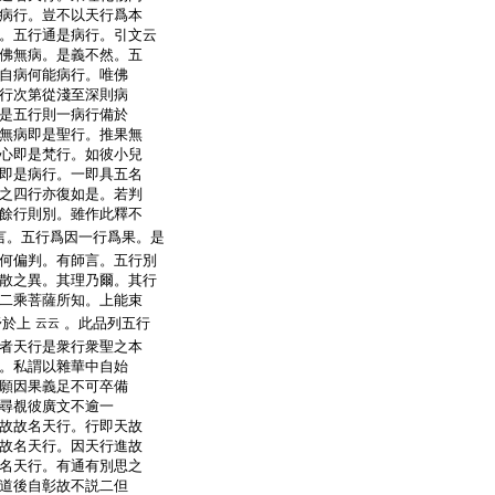
病行。豈不以天行爲本
。五行通是病行。引文云
佛無病。是義不然。五
自病何能病行。唯佛
行次第從淺至深則病
是五行則一病行備於
無病即是聖行。推果無
心即是梵行。如彼小兒
即是病行。一即具五名
之四行亦復如是。若判
餘行則別。雖作此釋不
言。五行爲因一行爲果。是
何偏判。有師言。五行別
散之異。其理乃爾。其行
二乘菩薩所知。上能束
舒於上
。此品列五行
云云
者天行是衆行衆聖之本
。私謂以雜華中自始
願因果義足不可卒備
尋覩彼廣文不逾一
故故名天行。行即天故
故名天行。因天行進故
名天行。有通有別思之
道後自彰故不説二但