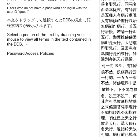
い。
善名嬰兒行。同惡名
Users who do not have a password can log in with the
而棄本從末。有師言
userID "guest".
是五種人有病行處唯
本文をドラッグして選択するとDDBの見出し語
人有病修於聖行以治
検索結果が表示されます。
無病能作病行。若五
行居後。若論一行即
Select a portion of the text by dragging your
五行。迦葉推佛佛因
mouse to view all terms in the text contained in
病即是天行。大悲熏
the DDB. ・
即嬰兒行。及常患者
Password Access Policies
爲圓行是如來行。餘
通別亦以天行爲通。
可一向
。有師
云云
義不然。倶稱爲行云
一行總。一五五一束
不然。諸佛境界非是
散於下。下不能卷
名。説三不説二。何
其意可見故遙指雜華
之末偏圓菩薩事理行
不如指經以令因指往
理。初住已上天之行
故名天行。爲天修行
名天行。遠指於天故
可知。病行前已現説