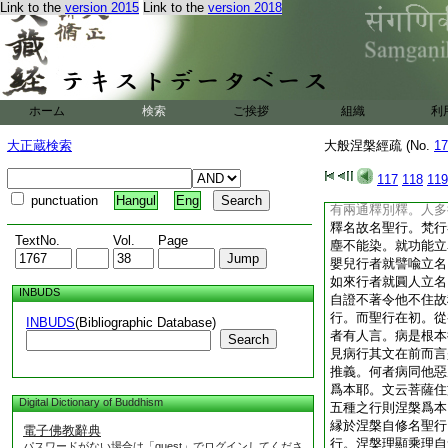
Link to the
version 2015
Link to the
version 2018
分布舍利。若取斯義
云聖者諸佛菩薩之所
兩意。菩薩所行即次
第。乃是復有一行是
未顯今當別釋。何者
淺後深。眞不知俗俗
ホーム
検索
ご挨拶
組織
利
稱聖行未爲別意。若
行一切行。一智一切
大正蔵検索
大般涅槃經疏 (No.
17
故上文云是大乘經名
勝最上圓根性人行於
117
118
119
云。佛子行道已來世
punctuation
Hangul
Eng
有兩通釋別釋。人多
釋名故名聖行。梵行
TextNo.
Vol.
Page
塵不能染。就功能立
嬰兒行者就譬喩立名
如來行者就圓人立名
INBUDS
自證不著令他不住故
行。而聖行在初。從
INBUDS
(Bibliographic Database)
者有人言。病是根本
Search
見病行其文在前而言
推義。何者病同他惡
爲本耶。文云菩薩住
Digital Dictionary of Buddhism
五種之行則涅槃爲本
縁於涅槃自修名聖行
電子佛教辭典
行。涅槃理顯乘理自
パスワードがない場合は「guest」でログインしてくださ