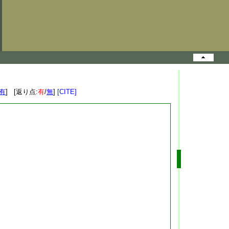
有
] [返り点:
有
/
無
]
[CITE]