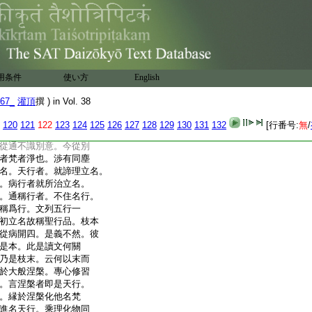
善成次第。次釋名者。文
行故。故名聖行。此含
第行。諸佛所行即非次
如來行通稱聖行。其義
聖名爲正菩薩所行前
不知中。偏而非正但通
用条件
使い方
English
復有一行是如來行。一
智。故知圓行名正名聖。
67_
灌頂
撰 ) in Vol. 38
爲佛乘。如是佛乘最
佛乘修如來行。法華
120
121
122
123
124
125
126
127
128
129
130
131
132
[行番号:
無
/
成正覺。即此義也。經文
從通不識別意。今從別
者梵者淨也。渉有同塵
名。天行者。就諦理立名。
。病行者就所治立名。
。通稱行者。不住名行。
稱爲行。文列五行一
初立名故稱聖行品。枝本
從病開四。是義不然。彼
是本。此是讀文何關
乃是枝末。云何以末而
於大般涅槃。專心修習
。言涅槃者即是天行。
。縁於涅槃化他名梵
進名天行。乘理化物同