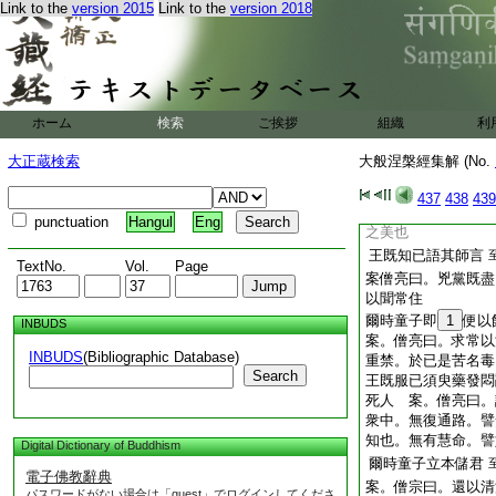
Link to the
version 2015
Link to the
version 2018
案。僧亮曰。不知
便持去者。但行經求
是時童子聞王語已即
菩薩以弘通。爲心宅
家矣
請諸大臣而共食之 
ホーム
検索
ご挨拶
組織
利
弘經。於是弘通之人
以淨戒爲本。制惡比
大正蔵検索
大般涅槃經集解 (No.
住之因。譬共食也
諸臣食已即共白王快
437
438
439
之藥 案。僧亮曰。
punctuation
Hangul
Eng
之美也
王既知已語其師言
TextNo.
Vol.
Page
案僧亮曰。兇黨既盡
以聞常住
爾時童子即
1
便以
INBUDS
案。僧亮曰。求常以
INBUDS
(Bibliographic Database)
重禁。於已是苦名毒
Search
王既服已須臾藥發悶
死人 案。僧亮曰。
衆中。無復通路。譬
知也。無有慧命。譬
Digital Dictionary of Buddhism
爾時童子立本儲君
電子佛教辭典
案。僧宗曰。還以清
パスワードがない場合は「guest」でログインしてくださ