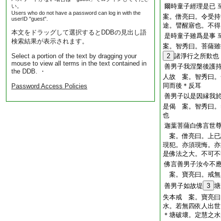
爾時童子經理是已
い。
Users who do not have a password can log in with the
案。僧亮曰。令受持
userID "guest".
途。譬醒寤也。不得
本文をドラッグして選択するとDDBの見出し語
是時童子雖爲是事
検索結果が表示されます。
案。智秀曰。菩薩雖
Select a portion of the text by dragging your
2
諸淨行之所歎也
mouse to view all terms in the text contained in
善男子我涅槃後護
the DDB. ・
人故 案。智秀曰。
同而後＊反耳
Password Access Policies
善男子以是因縁我
是偈 案。智秀曰。
也
迦葉菩薩白佛言世
案。僧亮曰。上已
現犯。亦須現悔。亦
是佛法之大。不可不
佛言善男子汝今不
案。寶亮曰。戒無
善男子如故堤
3
塘
失本戒 案。寶亮曰
水。若無四依人出世
＊塘破壞。定慧之水