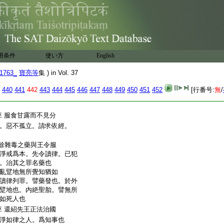
有此經。復未知師之所好。
常也
持歸家 案。僧亮曰。
也。得經而流布。謂之還
案。僧亮曰。知事既許
用条件
使い方
English
。便有勢力。然行經求常。
丘。皆除不
14
淨物。修常
1763_
寶亮等
集 ) in Vol. 37
哉大師有是甘露不死
440
441
442
443
444
445
446
447
448
449
450
451
452
[行番号:
無
/
已得行經之勢。向王説經
服食甘露而不見分
至
。惡不孤立。請求依經。
餘雜毒之藥與王令服
淨戒爲本。先令讀律。已犯
。治其之罪名藥也
亂躄地無所覺知猶如
讀律列罪。譬藥發也。於外
躄地也。内絶聖胎。譬無所
如死人也
還紹先王正法治國
至
淨如律之人。爲知事也