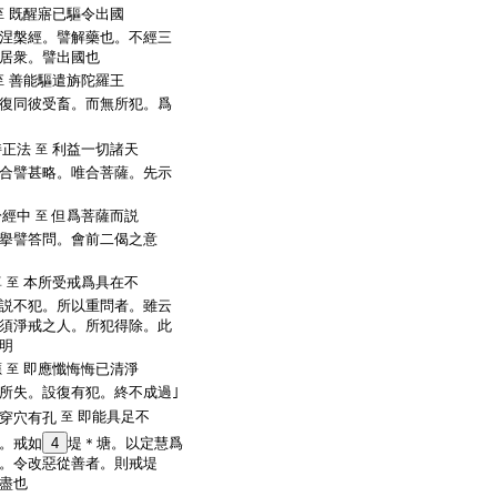
既醒寤已驅令出國
至
涅槃經。譬解藥也。不經三
居衆。譬出國也
善能驅遣旃陀羅王
至
復同彼受畜。而無所犯。爲
持正法
利益一切諸天
至
合譬甚略。唯合菩薩。先示
於經中
但爲菩薩而説
至
擧譬答問。會前二偈之意
尊
本所受戒爲具在不
至
説不犯。所以重問者。雖云
須淨戒之人。所犯得除。此
明
應
即應懺悔悔已清淨
至
所失。設復有犯。終不成過｣
即能具足不
穿穴有孔
至
。戒如
4
堤＊塘。以定慧爲
。令改惡從善者。則戒堤
盡也