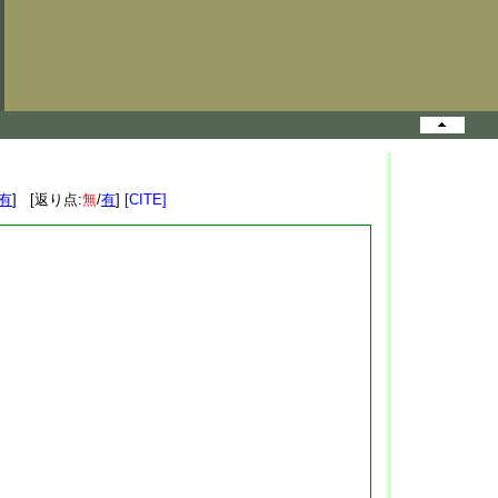
有
] [返り点:
無
/
有
]
[CITE]