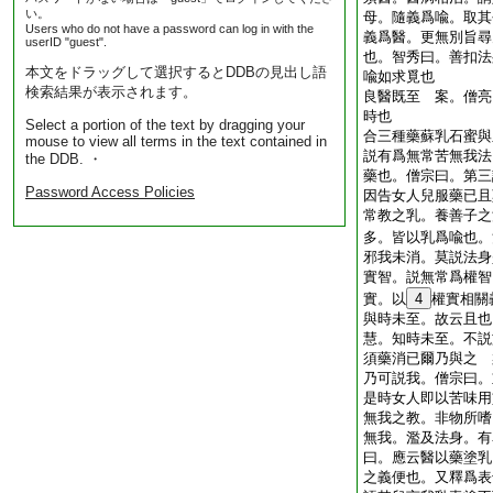
い。
母。隨義爲喩。取其
Users who do not have a password can log in with the
義爲醫。更無別旨尋
userID "guest".
也。智秀曰。善扣法
本文をドラッグして選択するとDDBの見出し語
喩如求覓也
検索結果が表示されます。
良醫既至 案。僧亮
時也
Select a portion of the text by dragging your
合三種藥蘇乳石蜜與
mouse to view all terms in the text contained in
説有爲無常苦無我法
the DDB. ・
藥也。僧宗曰。第三
Password Access Policies
因告女人兒服藥已且
常教之乳。養善子之
多。皆以乳爲喩也。
邪我未消。莫説法身
實智。説無常爲權智
實。以
4
權實相關
與時未至。故云且也
慧。知時未至。不説
須藥消已爾乃與之 
乃可説我。僧宗曰。
是時女人即以苦味用
無我之教。非物所嗜
無我。濫及法身。有
曰。應云醫以藥塗乳
之義便也。又釋爲表