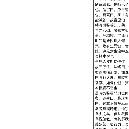
解縁還感。悟時已至
也。僧宗曰。第三譬
也。寶亮曰。衆生有
能滅苦。故言療治
時有明醫善知方藥 
善除八倒。譬知方藥
病。故稱醫。了達經
即知是瘡因珠入體 
惑。致有生死也。僧
體。佛見衆生流轉五
失於本解也
是珠入皮即便停住 
故曰停住。法瑤曰。
暫爲煩惱所隱。如珠
曰圓解之理。無時暫
常存。如停住也。寶
本機猶不喪也
是時良醫尋問力士
案。道生曰。爲説無
曰。知其不覺失本眞
爲説無我時也。僧宗
爲失之矣。但常我同
爲説偏教。奪其邪我
義始彰。如彼力士失