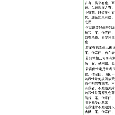
在有。當來有也。而
難。以難現在之有。
中寶藏。以譬衆生有
矣。迦葉知衆有疑。
之用
何以故嬰兒生時無
無我 案。僧亮曰。
自在爲義。而嬰兒無
也
若定有我受生已後
案。僧宗曰。自在者
若無壞相云何而有
法 案。僧宗曰。擧
若言佛性定是常者
案。僧宗曰。明因不
若我性常何故酒後荒
前句明若有我者。不
有我者。不應隨外縁
若我性常盲應見色聾
能行 案。僧宗曰。
明不應受此惡果
若我性常不應避於火
禽獸 案。僧宗曰。