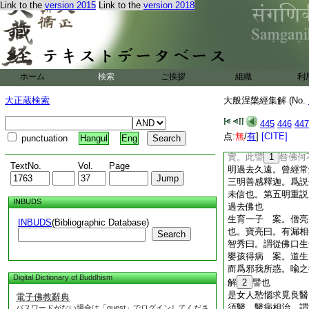
Link to the
version 2015
Link to the
version 2018
如來今日普示衆生
案。僧宗曰。合上掘
善
8
男子知方便者
佛性也 案。慧朗曰
復次善男子譬如女人
ホーム
検索
ご挨拶
組織
利
惑乃見。今明已經受
有養子之徳。佛有慈
大正蔵検索
大般涅槃經集解 (No.
爲明昔所以不説。今
生前譬中。若果有而
445
446
447
應早説。何故。遂使
点:
無
/
有
]
[CITE]
punctuation
Hangul
Eng
與新舊醫。言相似而
實。此譬
1
咎佛何
TextNo.
Vol.
Page
明過去久遠。曾經常
三明善感釋迦。爲説
未信也。第五明重説
INBUDS
過去佛也
生育一子 案。僧亮
INBUDS
(Bibliographic Database)
也。寶亮曰。有漏相
Search
智秀曰。謂從佛口生
嬰孩得病 案。道生
而爲邪我所惑。喩之
Digital Dictionary of Buddhism
解
2
譬也
是女人愁惱求覓良醫
電子佛教辭典
須醫。醫病相治。謂
パスワードがない場合は「guest」でログインしてくださ