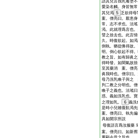
語其兒言我乳毒塗不
愛染名觸。身皆無常
其兒渇
5
乏欲得母
案。僧亮曰。厭患身
常。志不求也。法瑤
渇。此就理爲言也。
譬之捨去也。此言情
久。時復欲起。如渇
倒執。猶從佛得故。
明。倒心欲起不得。
教之旨。如有歸眞之
得時發。如聞氣故捨
至其藥消 案。僧亮
眞我時也。僧宗曰。
母乃洗乳喚子與之 
判二教之分明也。僧
喚子之義也。法瑤曰
惑。義如洗乳也。寶
之理如乳。
6
義洗
是時小兒雖復飢渇
案。僧亮曰。執先偏
具如開宗所説
母復語言爲汝服藥
案。僧亮曰。如新舊
重顯今昔之旨也