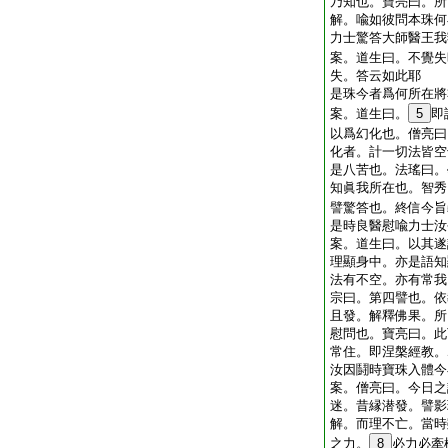
乃知也。寶亮曰。所
解。喩如彼問本珠何
力士驚答大師醫王
案。道生曰。不覺失
失。答云如此耶
是珠今者爲何所在
案。道生曰。
5
即
以爲幻化也。僧亮曰
化者。計一切法皆空
是八苦也。法瑤曰。
知眞我所在也。智秀
譬驚答也。終信今旨
是時良醫慰喩力士
案。道生曰。以其遂
理顯身中。亦是語知
法有不空。亦有常我
宗曰。第四譬也。依
且發。解釋佛果。所
慰問也。寶亮曰。此
常住。即涅槃經教。
汝因鬪時寶珠入體
案。僧亮曰。今日之
迷。昔縁潜發。譬影
解。而理不亡。當時
之力。
8
必力必牽