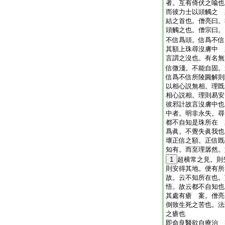
者。互有倚伏之喩也
而彼力士以頭觸之 
結之首也。僧亮曰。
頭觸之也。僧宗曰。
不信爲頭。信爲不信
其額上珠尋沒膚中 
言謂之沒也。有名無
信微淺。不能自固。
信爲不信所陵圓解則
以相心説無相。理既
相心説相。理則易安
彼邪計故言沒膚中也
中者。明非永失。尋
都不自知是珠所在 
爲眞。不覺失眞我也
壞正信之額。正信既
知有。而至理孱然。
1
超横常之見。則
則安得其地。便有所
故。云不知所在也。
悟。故云都不自知也
其處有瘡 案。僧亮
倒致生死之苦也。法
之瘡也
即命良醫欲自療治 