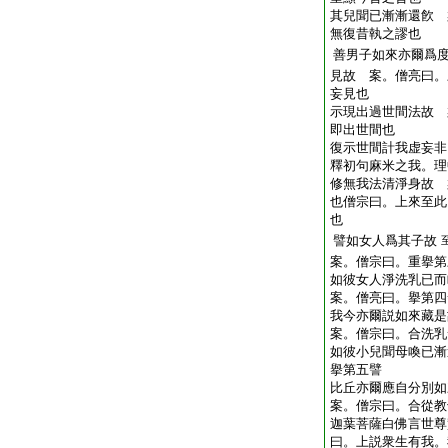
其兒聞已漸漸還飮 
無復昔執之謬也
善男子如來亦爾爲
見故 案。僧亮曰。
妄見也
示現出過世間法故 
即出世間也
復示世間計我虚妄非
釋初句麻米之我。理
修無我法清淨身故 
也僧宗曰。上來至此
也
譬如女人爲其子故
案。僧宗曰。重擧第
如彼女人淨洗乳已
案。僧亮曰。擧第四
我今亦爾説如來藏
案。僧宗曰。合洗乳
如彼小兒聞母喚已漸
擧第五譬
比丘亦爾應自分別
案。僧宗曰。合從教
迦葉菩薩白佛言世尊
曰。上説衆生有我。