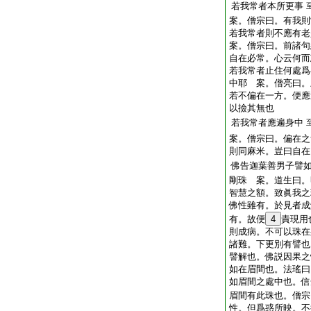
若我常者本所更事
案。僧宗曰。有我則
若我常者則不應有
案。僧宗曰。前諸句
自在必常。心云何而
若我常者止住何處爲
中耶 案。僧亮曰。
若不偏在一方。便應
以撿其無也
若我常者應遍身中
案。僧宗曰。偏在之
則同麻米。豈曰自在
佛告迦葉善男子譬
剛珠 案。道生曰。
智慧之額。致眞我之
佛性雖有。於見者成
有。故便
4
責現用
則成病。不可以珠在
諸難。下更別有譬也
譬解也。佛説因果之
如在眉間也。法瑤曰
如眉間之處中也。信
眉間有此珠也。僧宗
性。但爲惑所映。不