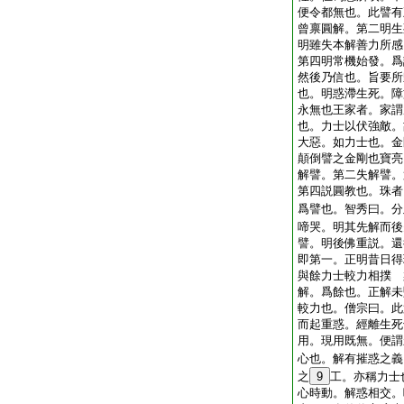
便令都無也。此譬有
曾禀圓解。第二明生
明雖失本解善力所感
第四明常機始發。爲
然後乃信也。旨要所
也。明惑滯生死。障
永無也王家者。家謂
也。力士以伏強敵。
大惡。如力士也。金
顛倒譬之金剛也寶亮
解譬。第二失解譬。
第四説圓教也。珠者
爲譬也。智秀曰。分
啼哭。明其先解而後
譬。明後佛重説。還
即第一。正明昔日得
與餘力士較力相撲 
解。爲餘也。正解未
較力也。僧宗曰。此
而起重惑。經離生死
用。現用既無。便謂
心也。解有摧惑之義
之
9
工。亦稱力士
心時動。解惑相交。