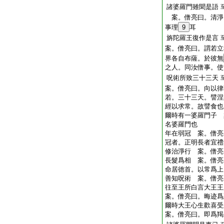
諸婆羅門雖聞是語
案。僧亮曰。清淨
事理
9
耳
旃陀羅王復作是言
案。僧亮曰。謂若立
界各自布薩。於彼無
之人。同汝僧事。使
呪術所致三十三天
案。僧亮曰。向以律
若。三十三天。譬涅
經以求常。故譬食也
爾時有一婆羅門子 
名婆羅門也
年在弱冠 案。僧亮
冠者。正明長者宜禮
修治淨行 案。僧亮
長髮爲相 案。僧亮
命居徳首。以常爲上
善知呪術 案。僧亮
往至王所白言大王
案。僧亮曰。晦迹爲
爾時大王心生歡喜
案。僧亮曰。即爲羯