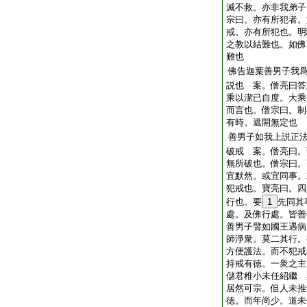
滅不救。亦非我弟子
宗曰。亦有所犯者。
戒。亦有所犯也。明
之教以結難也。如佛
難也
佛告迦葉善男子我
説也 案。僧亮曰答
乘以潔已自度。大乘
而言也。僧宗曰。制
有時。遮開無定也
善男子如我上説正
破戒 案。僧亮曰。
無所破也。僧宗曰。
宜默然。或宜同事。
犯戒也。寶亮曰。四
行也。要
1
先同其
處。及佛行處。皆善
善男子譬如國王遇病
師淨衆。莫二其行。
方便護法。而不犯戒
持戒有徳。一衆之主
儲君稚小未任紹繼 
居然可宗。但人未推
徳。而年尚少。道未