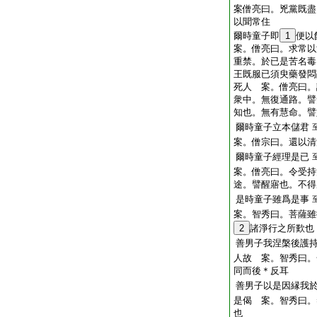
案僧亮曰。兇黨既盡
以聞常住
爾時童子即
1
便以
案。僧亮曰。求常以
重禁。於已是苦名毒
王既服已須臾藥發悶
死人 案。僧亮曰。
衆中。無復通路。譬
知也。無有慧命。譬
爾時童子立本儲君
案。僧宗曰。還以清
爾時童子經理是已
案。僧亮曰。令受持
途。譬醒寤也。不得
是時童子雖爲是事
案。智秀曰。菩薩雖
2
諸淨行之所歎也
善男子我涅槃後護
人故 案。智秀曰。
同而後＊反耳
善男子以是因縁我
是偈 案。智秀曰。
也