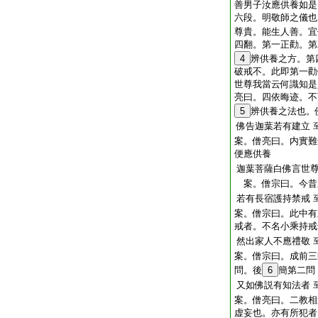
善男子汝應供養如是
六段。明敬師之儀也
尊貴。能生人善。宜
四翻。第一正勸。第
4
辨供養之方。第
破戒不。此即第一勸
世尊我當云何識知是
亮曰。四依晦迹。不
5
辨供養之法也。
佛告迦葉若有建立
案。僧亮曰。内實難
便應供養
迦葉菩薩白佛言世
案。僧宗曰。今昔
若有長宿護持禁戒
案。僧宗曰。此中有
戒者。不名小乘持戒
然出家人不應禮敬
案。僧宗曰。成前三
問。後
6
簡第二問
又如佛説有知法者
案。僧亮曰。二教相
虚妄也。亦有所犯者