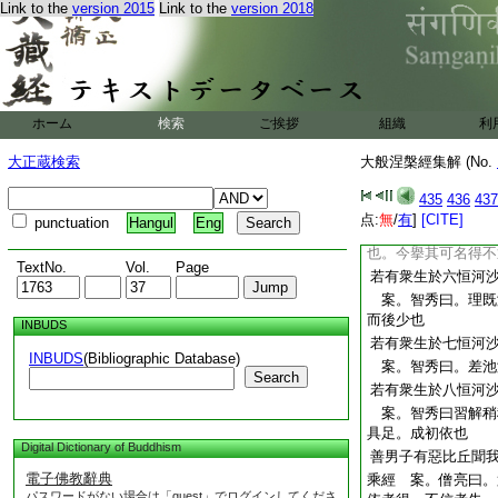
Link to the
version 2015
Link to the
version 2018
以企厲。故復至二也
師説往往不同也。寶
十心滿。懷抱所解。
不調者。凡夫習惑。
起一段重惑。心用不
ホーム
検索
ご挨拶
故初解一分。習虚不
組織
利
頓悟七分。然微相難
大正蔵検索
大般涅槃經集解 (No.
之執難遣。瞥爾有存
若有衆生於五恒河
435
436
437
案。智秀曰。所以
点:
無
/
有
]
[CITE]
punctuation
Hangul
Eng
5
何應有無量。但
也。今擧其可名得不
TextNo.
Vol.
Page
若有衆生於六恒河
案。智秀曰。理既
而後少也
INBUDS
若有衆生於七恒河
INBUDS
(Bibliographic Database)
案。智秀曰。差池
Search
若有衆生於八恒河
案。智秀曰習解稍
具足。成初依也
Digital Dictionary of Buddhism
善男子有惡比丘聞
電子佛教辭典
乘經 案。僧亮曰。
パスワードがない場合は「guest」でログインしてくださ