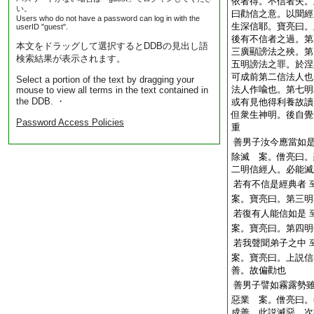
依者得。不信者失。
い。
曰勸信之意。以聞經
Users who do not have a password can log in with the
生深信耶。寶亮曰。
userID "guest".
後有不信者之過。第
本文をドラッグして選択するとDDBの見出し語
三廣顯謗法之殃。第
検索結果が表示されます。
五明謗法之罪。於涅
可成前第二信法人也
Select a portion of the text by dragging your
法人作喩也。第七明
mouse to view all terms in the text contained in
the DDB. ・
或有見他得利養故讀
但衆生神明。後自覺
Password Access Policies
重
善男子汝今應當如
除滅 案。僧亮曰。
二明信經人。必能滅
若有不信是經典者
案。寶亮曰。第三明
若復有人能信如是
案。寶亮曰。第四明
若我聲聞弟子之中
案。寶亮曰。上説信
善。故偏勸也
善男子譬如霧露勢
惡業 案。僧亮曰。
成善。此説滅惡。次