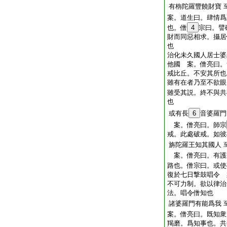
有栴陀羅豐饒財寶
案。道生曰。肆情爲
也。僧
4
宗曰。譬
財而同惡相求。攝居
也
治化未久國人居士婆
他國 案。僧亮曰。
戒比丘。不安其所也
雖有在者乃至不欲眼
雖受其説。終不與共
也
或有長
6
音婆羅門
案。僧亮曰。師宗
戒。此處破戒。如彼
旃陀羅王知其國人
案。僧亮曰。有護
路也。僧宗曰。或使
復於七日撃鼓唱令 
不可力制。欲以律治
法。唱令僧知也
諸婆羅門有能爲我
案。僧亮曰。既知衆
羯磨。爲知事也。共