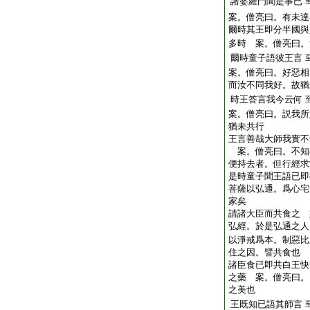
諸婆羅門聞是事已
案。僧亮曰。有未達
爾時其王即分半國與
多時 案。僧亮曰。
爾時童子語彼王言
案。僧亮曰。好惡相
而汝不同我好。故猶
時王答言我今云何
案。僧亮曰。説我所
猶未共行
王言善哉大師我實不
案。僧亮曰。不知
便持去者。但行經求
是時童子聞王語已即
菩薩以弘通。爲心宅
家矣
請諸大臣而共食之 
弘經。於是弘通之人
以淨戒爲本。制惡比
住之因。譬共食也
諸臣食已即共白王快
之藥 案。僧亮曰。
之美也
王既知已語其師言