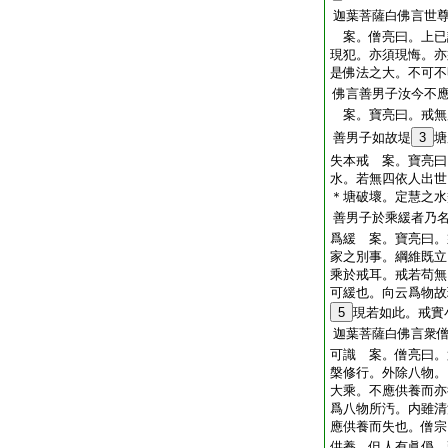
迦葉菩薩白佛言世
案。僧亮曰。上已
現犯。亦須現悔。亦
是佛法之大。不可不
佛言善男子汝今不
案。寶亮曰。戒無
善男子如故堤
3
塘
失本戒 案。寶亮曰
水。若無四依人出世
＊塘破壞。定慧之水
善男子於乘緩者乃
爲緩 案。寶亮曰。
家之別事。綱維既立
乘於戒耳。戒若苟無
可緩也。向云爲物故
5
現若如此。戒實
迦葉菩薩白佛言衆
可識 案。僧亮曰。
槃修行。外除八物。
大乘。不應供養而亦
爲八物所汚。内雖清
應供養而失也。僧宗
供養。但人有眞僞。