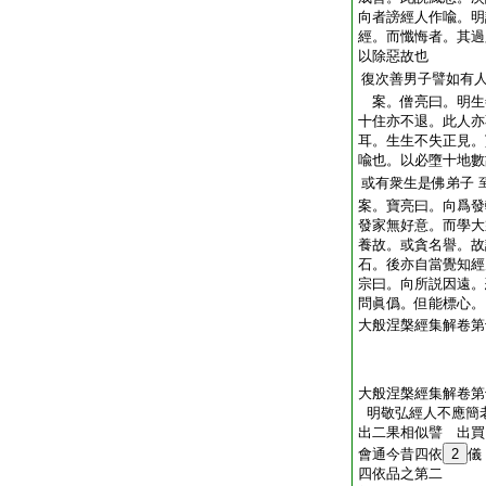
向者謗經人作喩。明
經。而懺悔者。其過
以除惡故也
復次善男子譬如有
案。僧亮曰。明生
十住亦不退。此人亦
耳。生生不失正見。
喩也。以必墮十地數
或有衆生是佛弟子
案。寶亮曰。向爲發
發家無好意。而學大
養故。或貪名譽。故
石。後亦自當覺知經
宗曰。向所説因遠。
問眞僞。但能標心。
大般涅槃經集解卷第
大般涅槃經集解卷第
明敬弘經人不應簡
出二果相似譬 出買
會通今昔四依
2
儀
四依品之第二