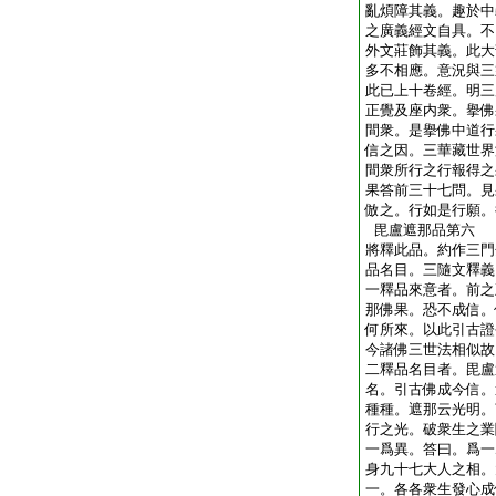
亂煩障其義。趣於中
之廣義經文自具。不
外文莊飾其義。此大
多不相應。意況與三
此已上十卷經。明三
正覺及座内衆。擧佛
間衆。是擧佛中道行
信之因。三華藏世界
間衆所行之行報得之
果答前三十七問。見
倣之。行如是行願。
毘盧遮那品第六
將釋此品。約作三門
品名目。三隨文釋義
一釋品來意者。前之
那佛果。恐不成信。
何所來。以此引古證
今諸佛三世法相似故
二釋品名目者。毘盧
名。引古佛成今信。
種種。遮那云光明。
行之光。破衆生之業
一爲異。答曰。爲一
身九十七大人之相。
一。各各衆生發心成