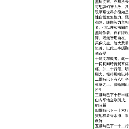
無所從來。亦無所去
可思議幻智力故。及
現華藏世界亦復如是
性自體空無性力。隱
都無。隨願智力衆相
者。但以理智法爾自
無能作者。自在隱現
障。既無智用自在。
萬像倶生。隨大悲常
恒眞。以此三事隱顯
儀百變
十隨文釋義者。此一
一從初爾時普賢菩薩
經。并二十行頌。明
願力。報得風輪以持
二爾時已下有八行半
蓮華之上。寶輪圍山
所生
三爾時已下十行半經
山内平地金剛所成。
網莊嚴
四爾時已下一十六行
寶地有衆香水海。衆
嚴飾
五爾時已下一十二行