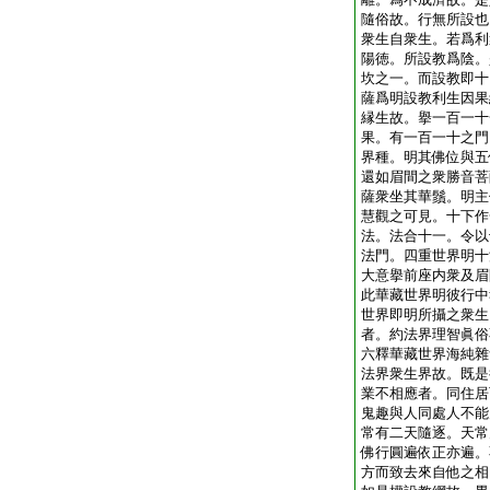
隨俗故。行無所設也
衆生自衆生。若爲利
陽徳。所設教爲陰。
坎之一。而設教即十
薩爲明設教利生因果
縁生故。擧一百一十
果。有一百一十之門
界種。明其佛位與五
還如眉間之衆勝音菩
薩衆坐其華鬚。明主
慧觀之可見。十下作
法。法合十一。令以
法門。四重世界明十
大意擧前座内衆及眉
此華藏世界明彼行中
世界即明所攝之衆生
者。約法界理智眞俗
六釋華藏世界海純雜
法界衆生界故。既是
業不相應者。同住居
鬼趣與人同處人不能
常有二天隨逐。天常
佛行圓遍依正亦遍。
方而致去來自他之相