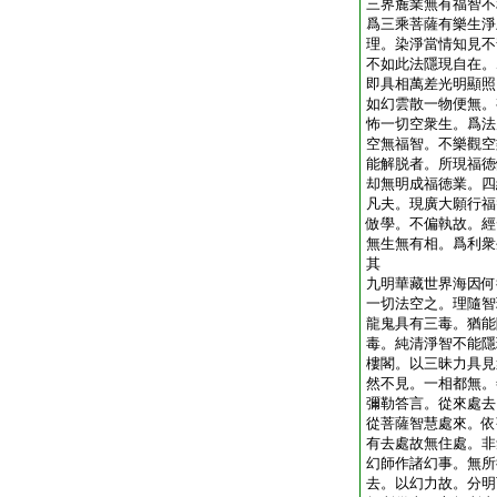
三界麁業無有福智不
爲三乘菩薩有樂生淨
理。染淨當情知見不
不如此法隱現自在。
即具相萬差光明顯照
如幻雲散一物便無。
怖一切空衆生。爲法
空無福智。不樂觀空
能解脱者。所現福徳
却無明成福徳業。四
凡夫。現廣大願行福
倣學。不偏執故。經
無生無有相。爲利衆
其
九明華藏世界海因何
一切法空之。理隨智
龍鬼具有三毒。猶能
毒。純清淨智不能隱
樓閣。以三昧力具見
然不見。一相都無。
彌勒答言。從來處去
從菩薩智慧處來。依
有去處故無住處。非
幻師作諸幻事。無所
去。以幻力故。分明