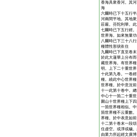
香海具衆香河。其河
海
六爾時已下十五行半
河兩間平地。其地衆
莊嚴。芬陀利華。此
七爾時已下五行經。
世界海。如來無量功
八爾時已下三十八行
種體性形状依住
九爾時已下直至卷末
於此大蓮華上分布而
藏世界海。有世界種
明。上下二十重世界
十此第九卷。一卷經
種。繞此中心世界種
世界種。於中意況前
十一此第十卷中。總
中心十一箇二十重世
圍山十世界種上下四
一箇世界種相似。中
箇世界種不云重數。
界種。於中表意如前
十二第十卷末一段頌
住虚空。或淨或穢。
由業力所起經文廣博