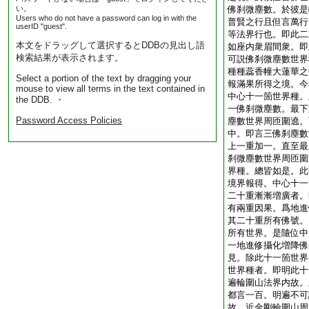
い。
佛刹微塵數。於彼是
Users who do not have a password can log in with the
普賢之行且但言萬行
userID "guest".
等法界行也。即此二
本文をドラッグして選択するとDDBの見出し語
如座内衆眉間衆。即
検索結果が表示されます。
可説佛刹微塵數世界
種種蕊香幢大蓮華之
Select a portion of the text by dragging your
報滿果所得之境。今
mouse to view all terms in the text contained in
中心十一箇世界種。
the DDB. ・
一佛刹微塵數。最下
Password Access Policies
塵數世界周匝圍遶。
中。即言三佛刹塵數
上一重加一。直至最
刹微塵數世界周匝圍
界種。總皆如是。此
境界報得。中心十一
二十重漸漸増廣者。
有兩重因果。爲地進
其二十重所有佛號。
所有世界。是隨位中
一地進修攝化増降佛
見。除此十一箇世界
世界種者。即明此十
遍輪圍山法界内故。
都言一百。明遍不可
故。近金剛輪圍山周