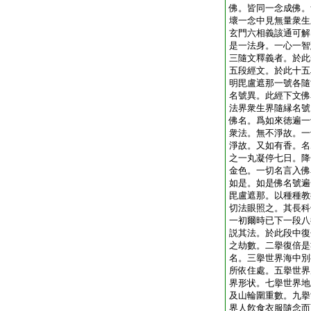
佛。皆同一念成佛。
壞一念中見無量衆生
玄門六相義該通可解
是一法身。一心一智
三隨文釋義者。於此
五段經文。於此十五
明毘盧遮那一號各隨
名號異。此經下文佛
法界衆生界隨縁名號
佛名。爲如來徳遍一
衆法。無不淨故。一
淨故。又如有香。名
之一丸凝停七日。降
金色。一切名言入佛
如是。如是佛名號遍
毘盧遮那。以種種教
切法眼照之。其長科
一初爾時已下一段八
説其法。於此段中復
之劫數。二擧復倍是
名。三擧世界海中別
所依住處。五擧世界
界形状。七擧世界地
及山輪圍重數。九擧
界人飮食衣服隨念而