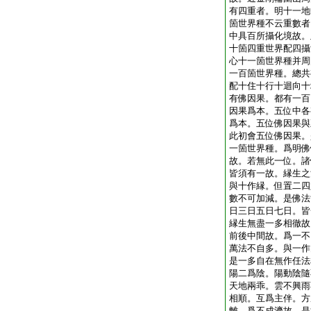
有四重者。明十一地
箇世界種不云重數者
中具百所攝化境故。
十箇四重世界配四攝
心十一箇世界種并周
一百箇世界種。總共
配十住十行十迴向十
有佛因果。都有一百
因果爲本。五位中各
爲本。五位佛因果與
此初會五位佛因果。
一箇世界種。爲明佛
故。若無此一位。諸
皆須有一故。縁生之
與十作縁。但置二四
數不可加減。是佛法
日三日五日七日。皆
縁生無盡一多相徹故
前後中間故。爲一不
萬法不自多。與一作
是一多自在無作任法
陽二爲陰。陽動陰隨
天地兩乖。雲不興雨
相順。互爲主伴。方
離。爲不成濟故。是