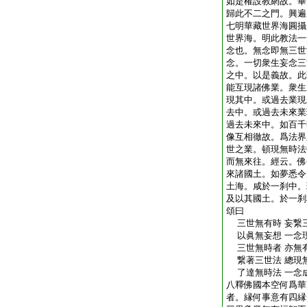
如是權設教網故。畢
歸此不二之門。興遍
七明華藏世界海圓攝
世界海。明此教法一
念也。無念即無三世
念。一切衆生妄念三
之中。以是義故。此
能互現諸佛業。衆生
現其中。或過去業現
去中。或過去未來業
過去未來中。如百千
像互相徹故。爲法界
世之業。頓現無時法
而無來往。經云。佛
來諸國土。如夢悉令
土海。咸於一刹中。
及以其國土。於一刹
頌曰
三世無有時 妄繋
以眞無妄想 一念
三世無時者 亦無
繋著三世法 總現
了達無時法 一念
八釋佛國本空何爲華
者。縁何事意有四縁