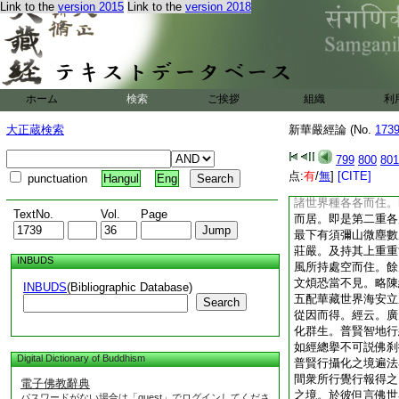
Link to the
version 2015
Link to the
version 2018
列直往。隨方行列而
世界種各各上下四重
極遠。毎第十三重與
重或言相去七佛刹塵
去。多言十佛刹微塵
心十一箇二十重世界
ホーム
検索
ご挨拶
組織
利
圍山十箇世界種。即
種不言重數。且略擧
大正蔵検索
新華嚴經論 (No.
173
世界種。周圍有一百
十一箇世界種。如天
799
800
801
數有不可説佛刹微塵
点:
有
/
無
]
[CITE]
punctuation
Hangul
Eng
種蕊香幢大蓮華之上
諸世界種各各而住。
TextNo.
Vol.
Page
而居。即是第二重各
最下有須彌山微塵數
莊嚴。及持其上重重
INBUDS
風所持處空而住。餘
文煩恐當不見。略陳
INBUDS
(Bibliographic Database)
五配華藏世界海安立
Search
從因而得。經云。廣
化群生。普賢智地行
如經總擧不可説佛刹
Digital Dictionary of Buddhism
普賢行攝化之境遍法
間衆所行覺行報得之
電子佛教辭典
之境。於彼但言佛世
パスワードがない場合は「guest」でログインしてくださ