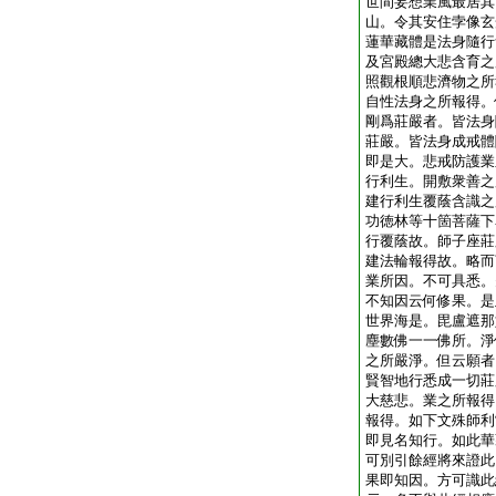
世間妄想業風最居其
山。令其安住孛像玄
蓮華藏體是法身隨行
及宮殿總大悲含育之
照觀根順悲濟物之所
自性法身之所報得。
剛爲莊嚴者。皆法身
莊嚴。皆法身成戒體
即是大。悲戒防護業
行利生。開敷衆善之
建行利生覆蔭含識之
功徳林等十箇菩薩下
行覆蔭故。師子座莊
建法輪報得故。略而
業所因。不可具悉。
不知因云何修果。是
世界海是。毘盧遮那
塵數佛一一佛所。淨
之所嚴淨。但云願者
賢智地行悉成一切莊
大慈悲。業之所報得
報得。如下文殊師利
即見名知行。如此華
可別引餘經將來證此
果即知因。方可識此