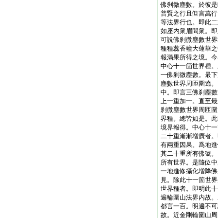
佛刹微塵數。於彼是
普賢之行且但言萬行
等法界行也。即此二
如座内衆眉間衆。即
可説佛刹微塵數世界
種種蕊香幢大蓮華之
報滿果所得之境。今
中心十一箇世界種。
一佛刹微塵數。最下
塵數世界周匝圍遶。
中。即言三佛刹塵數
上一重加一。直至最
刹微塵數世界周匝圍
界種。總皆如是。此
境界報得。中心十一
二十重漸漸増廣者。
有兩重因果。爲地進
其二十重所有佛號。
所有世界。是隨位中
一地進修攝化増降佛
見。除此十一箇世界
世界種者。即明此十
遍輪圍山法界内故。
都言一百。明遍不可
故。近金剛輪圍山周