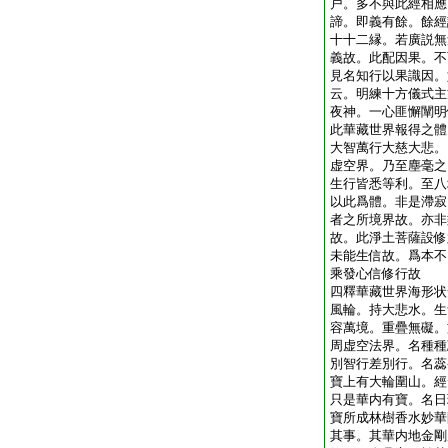
戸。多不與此經相應
諦。即義有餘。餘經
十十二縁。若廣説無
義故。此配因果。不
見名知行以果識因。
云。明練十方儀式主
夜神。一心匪懈闡明
此華藏世界報得之體
大智萬行大慈大悲。
虚空界。乃至塵毫之
生行皆悉等利。至八
以此爲體。非是滯寂
者之所境界故。亦非
故。此淨土菩薩設修
未能生信故。爲本不
乘發心信修行故
四釋華藏世界海形状
風輪。持大悲水。生
容萬境。重疊無礙。
周虚空法界。名種種
別智行差別行。名蕊
寶上有大輪圍山。經
只是華内有寶。名日
寶所成林樹香水妙華
其事。其華内地金剛