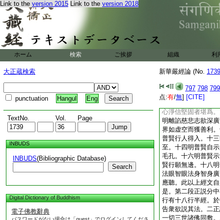
Link to the
version 2015
Link to the
version 2018
經。是普賢歎佛身智
衆入佛之地十不可思
五如是等一切法已下
乘佛神力説佛智業身
生海之徳。令多菩薩
故
ホーム
検索
ご挨拶
組織
利
六明普賢説頌。重明
兩行爲一頌。於中意
大正蔵検索
新華嚴經論 (No.
173
問。爲頌含多義故。
身業隨根普應。三明
797
798
799
多刹遍嚴。五明諸佛
点:
有
/
無
]
[CITE]
punctuation
Hangul
Eng
普現出興與益。七明
心淨信堅固者堪爲。
TextNo.
Vol.
Page
明離諂慈悲志欲深廣
界如虚空而獲善利。
普賢行人得入。十三
INBUDS
至。十四明普賢自示
毛孔。十六明普賢示
INBUDS
(Bibliographic Database)
賢行願無邊。十八明
Search
法眼智眼法身智身廣
應聽。此以上經文自
是。第二段正説分中
Digital Dictionary of Buddhism
行有十八行半經。於
告衆欲説其法。二正
電子佛教辭典
一切三世諸佛同敷。
パスワードがない場合は「guest」でログインしてくださ