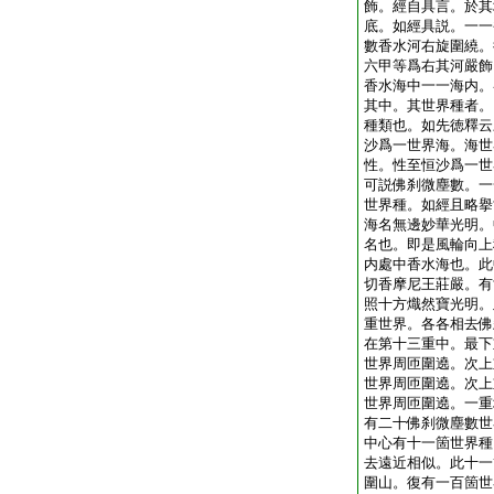
飾。經自具言。於其
底。如經具説。一一
數香水河右旋圍繞。
六甲等爲右其河嚴飾
香水海中一一海内。
其中。其世界種者。
種類也。如先徳釋云
沙爲一世界海。海世
性。性至恒沙爲一世
可説佛刹微塵數。一
世界種。如經且略擧
海名無邊妙華光明。
名也。即是風輪向上
内處中香水海也。此
切香摩尼王莊嚴。有
照十方熾然寶光明。
重世界。各各相去佛
在第十三重中。最下
世界周匝圍遶。次上
世界周匝圍遶。次上
世界周匝圍遶。一重
有二十佛刹微塵數世
中心有十一箇世界種
去遠近相似。此十一
圍山。復有一百箇世