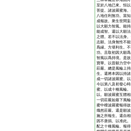
至於八地已來。恒以
菩提。諸波羅蜜海。
八地任利無功。當知
成報故。衆生世間妄
以大願力智風。能持
能成智。還以大願法
之體。若不以法身。
志願。法身無性不能
爲縁。方堪利生。不
功。且取初因大願爲
智風以爲持境。是故
寶華。以昔願力空中
莊嚴。總是風輪上持
生。還將本因以持諸
成一切諸波羅蜜。以
今以第八及初發心時
蜜。以成十種風輪。
以。願波羅蜜互體相
一切莊嚴如最下風輪
蜜中檀波羅蜜報得故
熾然莊嚴。還是願波
施之所報生。還自相
因不唐捐。以准此。
配之十種風輪。報得