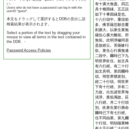
い。
有十廣大無盡。四正
Users who do not have a password can log in with the
具十種因縁。五正説
userID "guest".
如下十事因縁是也。
本文をドラッグして選択するとDDBの見出し語
十八行頌中。重頌前
検索結果が表示されます。
多。佛菩薩悲願含覆
刹廣大。以衆生業無
Select a portion of the text by dragging your
薩信心廣大離垢。所
mouse to view all terms in the text contained in
無垢。此明淨穢同居
the DDB. ・
是故經云。菩薩修行
Password Access Policies
欲。衆生心行廣無邊
二段中。爾時已下九
明世界依住。如文具
有六行經。有二十行
如文具明。第四爾時
頌。明世界體差別。
經二十行頌。明世界
下有十行經。并有二
力故。出生諸世界海
清淨。業垢濁故。莊
八行經。并二十行頌
別。依衆生業行壽命
爾時已下有七行經。
住不同由業。第九爾
十行頌。明劫隨業轉
有十五行經二十行頌