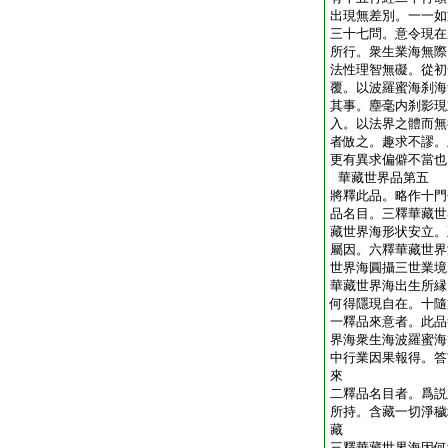
出現無差別。一一如
三十七問。意令現在
所行。衆生業海無際
法性理智無礙。從初
覆。以波羅蜜海刹海
其事。塵毫内刹影現
入。以法界之體而無
者倣之。趣求不謬。
更有異求偏僻不當也
華藏世界品第五
將釋此品。略作十門
品名目。三釋華藏世
藏世界海形状安立。
屬因。六釋華藏世界
世界海圓攝三世業境
華藏世界海出生所縁
何得隱現自在。十隨
一釋品來意者。此品
界海衆生海波羅蜜海
中行業因果報得。答
來
二釋品名目者。爲説
所持。含藏一切淨穢
藏
三釋華藏世界海因何