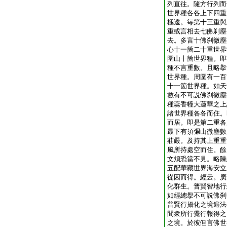
列直往。隨方行列而
世界種各各上下四重
極遠。毎第十三重與
重或言相去七佛刹塵
去。多言十佛刹微塵
心十一箇二十重世界
圍山十箇世界種。即
種不言重數。且略擧
世界種。周圍有一百
十一箇世界種。如天
數有不可説佛刹微塵
種蕊香幢大蓮華之上
諸世界種各各而住。
而居。即是第二重各
最下有須彌山微塵數
莊嚴。及持其上重重
風所持處空而住。餘
文煩恐當不見。略陳
五配華藏世界海安立
從因而得。經云。廣
化群生。普賢智地行
如經總擧不可説佛刹
普賢行攝化之境遍法
間衆所行覺行報得之
之境。於彼但言佛世