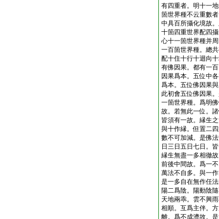
有四重者。明十一地
箇世界種不云重數者
中具百所攝化境故。
十箇四重世界配四攝
心十一箇世界種并周
一百箇世界種。總共
配十住十行十迴向十
有佛因果。都有一百
因果爲本。五位中各
爲本。五位佛因果與
此初會五位佛因果。
一箇世界種。爲明佛
故。若無此一位。諸
皆須有一故。縁生之
與十作縁。但置二四
數不可加減。是佛法
日三日五日七日。皆
縁生無盡一多相徹故
前後中間故。爲一不
萬法不自多。與一作
是一多自在無作任法
陽二爲陰。陽動陰隨
天地兩乖。雲不興雨
相順。互爲主伴。方
離。爲不成濟故。是