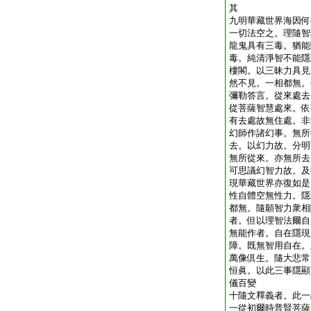
其
九明華藏世界海因何
一切法空之。理隨智
龍鬼具有三毒。猶能
毒。純清淨智不能隱
樓閣。以三昧力具見
然不見。一相都無。
彌勒答言。從來處去
從菩薩智慧處來。依
有去處故無住處。非
幻師作諸幻事。無所
去。以幻力故。分明
無所從來。亦無所去
可思議幻智力故。及
現華藏世界亦復如是
性自體空無性力。隱
都無。隨願智力衆相
者。但以理智法爾自
無能作者。自在隱現
障。既無智用自在。
萬像倶生。隨大悲常
恒眞。以此三事隱顯
儀百變
十隨文釋義者。此一
一從初爾時普賢菩薩