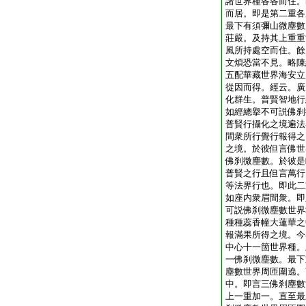
諸世界種各各而住。
而居。即是第二重各
最下有須彌山微塵數
莊嚴。及持其上重重
風所持處空而住。餘
文煩恐當不見。略陳
五配華藏世界海安立
從因而得。經云。廣
化群生。普賢智地行
如經總擧不可説佛刹
普賢行攝化之境遍法
間衆所行覺行報得之
之境。於彼但言佛世
佛刹微塵數。於彼是
普賢之行且但言萬行
等法界行也。即此二
如座内衆眉間衆。即
可説佛刹微塵數世界
種種蕊香幢大蓮華之
報滿果所得之境。今
中心十一箇世界種。
一佛刹微塵數。最下
塵數世界周匝圍遶。
中。即言三佛刹塵數
上一重加一。直至最