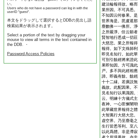
い。
建法輪報得故。略而
Users who do not have a password can log in with the
業所因。不可具悉。
userID "guest".
不知因云何修果。是
本文をドラッグして選択するとDDBの見出し語
世界海是。毘盧遮那
検索結果が表示されます。
塵數佛一一佛所。淨
之所嚴淨。但云願者
Select a portion of the text by dragging your
賢智地行悉成一切莊
mouse to view all terms in the text contained in
大慈悲。業之所報得
the DDB. ・
報得。如下文殊師利
Password Access Policies
即見名知行。如此華
可別引餘經將來證此
果即知因。方可識此
戸。多不與此經相應
諦。即義有餘。餘經
十十二縁。若廣説無
義故。此配因果。不
見名知行以果識因。
云。明練十方儀式主
夜神。一心匪懈闡明
此華藏世界報得之體
大智萬行大慈大悲。
虚空界。乃至塵毫之
生行皆悉等利。至八
以此爲體。非是滯寂
者之所境界故。亦非