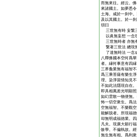
而無來往。經云。佛
來諸國土。如夢悉令
土海。咸於一刹中。
及以其國土。於一刹
頌曰
三世無有時 妄繋
以眞無妄想 一念
三世無時者 亦無
繋著三世法 總現
了達無時法 一念
八釋佛國本空何爲華
者。縁何事意有四縁
三界麁業無有福智不
爲三乘菩薩有樂生淨
理。染淨當情知見不
不如此法隱現自在。
即具相萬差光明顯照
如幻雲散一物便無。
怖一切空衆生。爲法
空無福智。不樂觀空
能解脱者。所現福徳
却無明成福徳業。四
凡夫。現廣大願行福
倣學。不偏執故。經
無生無有相。爲利衆