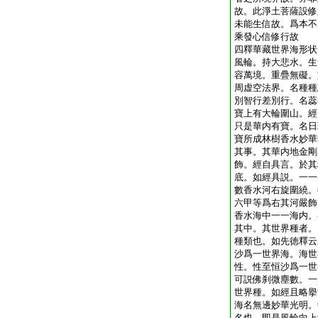
故。此淨土菩薩設修
未能生信故。爲本不
乘發心信修行故
四釋華藏世界海形状
風輪。持大悲水。生
容萬境。重疊無礙。
周虚空法界。名種種
別智行差別行。名蕊
寶上有大輪圍山。經
只是華内有寶。名日
寶所成林樹香水妙華
其事。其華内地金剛
飾。經自具言。於其
底。如經具説。一一
數香水河右旋圍繞。
六甲等爲右其河嚴飾
香水海中一一海内。
其中。其世界種者。
種類也。如先徳釋云
沙爲一世界海。海世
性。性至恒沙爲一世
可説佛刹微塵數。一
世界種。如經且略擧
海名無邊妙華光明。
名也。即是風輪向上