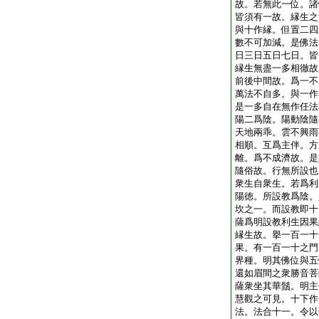
故。若無此一位。諸
皆須有一故。縁生之
與十作縁。但置二四
數不可加減。是佛法
日三日五日七日。皆
縁生無盡一多相徹故
前後中間故。爲一不
萬法不自多。與一作
是一多自在無作任法
陽二爲陰。陽動陰隨
天地兩乖。雲不興雨
相順。互爲主伴。方
離。爲不成濟故。是
隨俗故。行無所設也
衆生自衆生。若爲利
陽徳。所設教爲陰。
坎之一。而設教即十
薩爲明設教利生因果
縁生故。擧一百一十
果。有一百一十之門
界種。明其佛位與五
還如眉間之衆勝音菩
薩衆坐其華鬚。明主
慧觀之可見。十下作
法。法合十一。令以