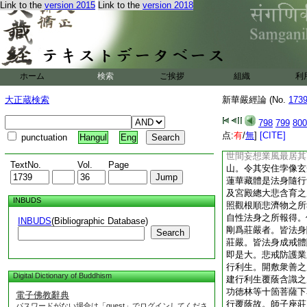
Link to the
version 2015
Link to the
version 2018
莊嚴。總是風輪上持
生。還將本因以持諸
成一切諸波羅蜜。以
今以第八及初發心時
蜜。以成十種風輪。
以。願波羅蜜互體相
ホーム
検索
ご挨拶
組織
利
一切莊嚴如最下風輪
蜜中檀波羅蜜報得故
大正蔵検索
新華嚴經論 (No.
173
熾然莊嚴。還是願波
施之所報生。還自相
798
799
800
因不唐捐。以准此。
点:
有
/
無
]
[CITE]
punctuation
Hangul
Eng
配之十種風輪。報得
世間妄想業風最居其
TextNo.
Vol.
Page
山。令其安住孛像玄
蓮華藏體是法身隨行
及宮殿總大悲含育之
INBUDS
照觀根順悲濟物之所
自性法身之所報得。
INBUDS
(Bibliographic Database)
剛爲莊嚴者。皆法身
Search
莊嚴。皆法身成戒體
即是大。悲戒防護業
行利生。開敷衆善之
Digital Dictionary of Buddhism
建行利生覆蔭含識之
功徳林等十箇菩薩下
電子佛教辭典
行覆蔭故。師子座莊
パスワードがない場合は「guest」でログインしてくださ