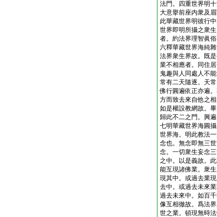
法門。四重世界明十
大意擧前座内衆及眉
此華藏世界明彼行中
世界即明所攝之衆生
者。約法界理智眞俗
六釋華藏世界海純雜
法界衆生界故。既是
業不相應者。同住居
鬼趣與人同處人不能
常有二天隨逐。天常
佛行圓遍依正亦遍。
方而致去來自他之相
如是權設教網故。畢
歸此不二之門。興遍
七明華藏世界海圓攝
世界海。明此教法一
念也。無念即無三世
念。一切衆生妄念三
之中。以是義故。此
能互現諸佛業。衆生
現其中。或過去業現
去中。或過去未來業
過去未來中。如百千
像互相徹故。爲法界
世之業。頓現無時法