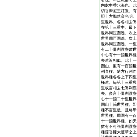
内處中香水海也。此
切香摩尼王莊嚴。有
照十方熾然寶光明。
重世界。各各相去佛
在第十三重中。最下
世界周匝圍遶。次上
世界周匝圍遶。次上
世界周匝圍遶。一重
有二十佛刹微塵數世
中心有十一箇世界種
去遠近相似。此十一
圍山。復有一百箇世
列直往。隨方行列而
世界種各各上下四重
極遠。毎第十三重與
重或言相去七佛刹塵
去。多言十佛刹微塵
心十一箇二十重世界
圍山十箇世界種。即
種不言重數。且略擧
世界種。周圍有一百
十一箇世界種。如天
數有不可説佛刹微塵
種蕊香幢大蓮華之上