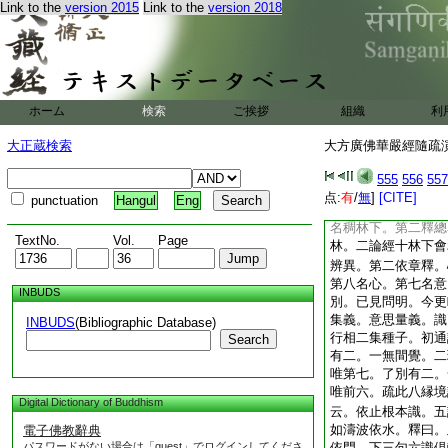
定不定時云。亦須約
Link to the
version 2015
Link to the
version 2018
須約時。合云根等四
論復字。以前釋三聚
亦也。二約何
32
下根等次第三云何
下根等相似。四似何
ホーム
検索
ご挨拶
組織
利
下信等二字。五如宿
義。唯初根解。此二
大正蔵検索
大方廣佛華嚴經隨疏演義
似
34
以性欲但明
無之。疏若相似
35
555
556
557
聚亦由上四生故。是
点:
有
/
無
]
[CITE]
punctuation
Hangul
Eng
論經
36
詺解下。
名稠林下。第二釋總
TextNo.
Vol.
Page
林。二論經十林下會
辨異。第二依章釋。
第八名心。第七名意
INBUDS
別。已見問明。今更
集義。意思量義。識
INBUDS
(Bibliographic Database)
行相二集種子。初通
Search
有二。一無間覺。二
唯第七。了別有二。
唯前六。疏此八縁境
Digital Dictionary of Buddhism
云。依止根本識。五
如濤波依水。釋曰。
電子佛教辭典
パスワードがない場合は「guest」でログインしてくださ
依門。下三句六識倶