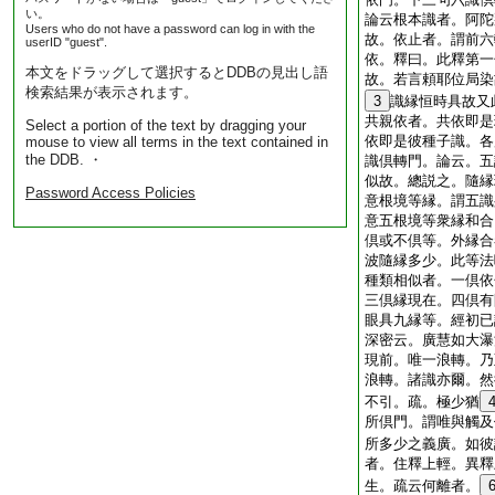
い。
論云根本識者。阿陀
Users who do not have a password can log in with the
故。依止者。謂前六
userID "guest".
依。釋曰。此釋第一
本文をドラッグして選択するとDDBの見出し語
故。若言頼耶位局染
検索結果が表示されます。
3
識縁恒時具故又
共親依者。共依即是
Select a portion of the text by dragging your
依即是彼種子識。各
mouse to view all terms in the text contained in
the DDB. ・
識倶轉門。論云。五
似故。總説之。隨縁
Password Access Policies
意根境等縁。謂五識
意五根境等衆縁和合
倶或不倶等。外縁合
波隨縁多少。此等法
種類相似者。一倶依
三倶縁現在。四倶有
眼具九縁等。經初已
深密云。廣慧如大瀑
現前。唯一浪轉。乃
浪轉。諸識亦爾。然
不引。疏。極少猶
所倶門。謂唯與觸及
所多少之義廣。如彼
者。住釋上輕。異釋
生。疏云何離者。