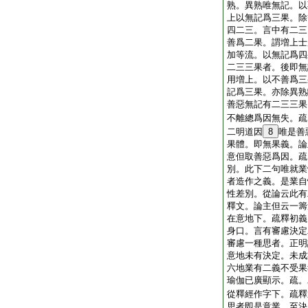
熟。異熟唯無記。以
上以無記爲三果。除
四二三。言中有二三
善爲二果。謂増上士
加等流。以無記爲四
二三三果者。後即無
用増上。以不善爲三
記爲三果。亦除異熟
善惡無記有二三三果
不離總爲因無失。疏
二明道因
8
唯是善
果體。即無果義。論
意但取善惡爲因。疏
別。此下二句唯就業
者造作之義。是業自
性差別。從論云此有
釋文。論主但云一籌
在意地下。疏釋初義
身口。言有審慮決定
審慮一種思者。正明
意地未有決定。未成
六地業有二義不受果
瑜伽已廣顯示。疏。
從釋經作字下。疏釋
思者即是意業。至決