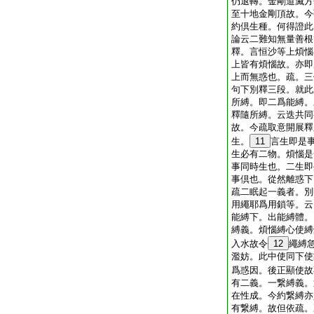
仍退轉。金剛道滅方
至十地金剛頂故。今
約倶生種。何得證此
論云二難知無量善根
釋。言恒沙等上煩惱
上皆有煩惱故。亦即
上而無惑也。疏。三
句下別釋三段。就此
所縛。即二爲能縛。
釋隨所縛。云迭共同
故。今疏取意開展釋
生。
11
言生即是
生必有二物。煩惱是
事同時生也。二生即
事倶也。從然離惑下
疏二眠起一義者。別
用繩耶爲用鎖等。云
能縛下。出能縛體。
縛義。煩惱縛心使縛
入水故令
12
繩縛
濫妨。此中使同下使
爲惑因。後正顯使故
有二義。一繋縛義。
在性成。今約繋縛亦
有繋縛。故但依疏。