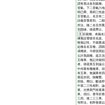
謂有爲法各別親種。
習氣。下二習氣六地
明已釋。爲明三性故
言習氣云。名言有二
詮義音聲差別。二顯
所法。隨二名言所熏
別因縁。彼疏釋云。
3
目親種。表義名
揀無詮聲彼非名故。
唯無記性。不能熏成
起種名名言種。謂因
成種故。今經從因起
云許爲因種。疏又倶
五種果。無記亦能招
者。彼疏第五初論云
中何業有幾種果。頌
有五果。無漏業有四
善惡亦四。除離繋。
所除。釋曰。斷道即
中第二三性相對。論
果。次辨異門有業果
果。頌曰。善等於善
三四。後二三三果。
等即法。初即善業以