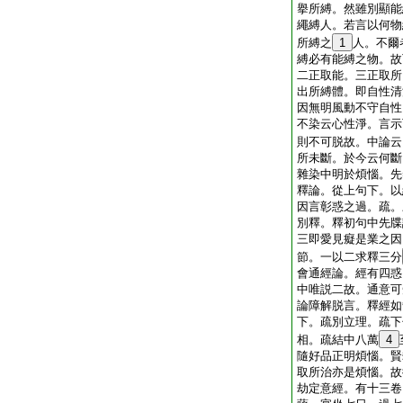
擧所縛。然雖別顯能
繩縛人。若言以何物
所縛之
1
人。不爾
縛必有能縛之物。故
二正取能。三正取所
出所縛體。即自性清
因無明風動不守自性
不染云心性淨。言示
則不可脱故。中論云
所未斷。於今云何斷
雜染中明於煩惱。先
釋論。從上句下。以
因言彰惑之過。疏。
別釋。釋初句中先牒
三即愛見癡是業之因
節。一以二求釋三分
會通經論。經有四惑
中唯説二故。通意可
論障解脱言。釋經如
下。疏別立理。疏下
相。疏結中八萬
4
隨好品正明煩惱。賢
取所治亦是煩惱。故
劫定意經。有十三卷