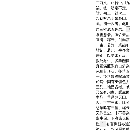
在前文。正解中用九
業。後一明定不定。
對。初三一對次三一
皆初對果明業爲因。
疏。初一因者。此即
通三性感五趣果。
唯善惡者。倶舍業品
圓滿。釋云。引業謂
一生。若許一業能引
雜亂。若此一生多業
差別。以業果別故。
數死數生。多業能圓
身圓滿莊嚴許由多業
色圖其形状。後填衆
一。後填衆彩喩滿業
於其中間有支體色力
三品二地已説者。彼
乃至有頂處。受生因
中品十善是欲天因。
因。下辨三乘。除如
惡業略有三種。經云
又作是念。十不善業
畜生因。下者餓鬼因
性
1
名言熏習亦通
第八云。然諸習氣總