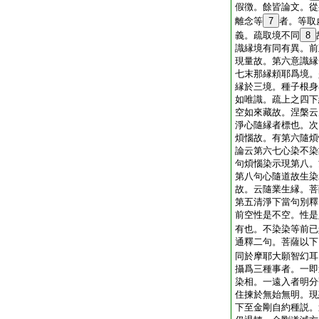
假徴。餘皆論文。從
離念等
7
者。等取
義。疏取境不同
8
識縁境有同有異。前
現量故。第六意識縁
七末那縁頼耶爲境。
縁於三境。種子根身
如唯識。疏上之四下
空如來藏故。涅槃云
淨心隨縁者標也。次
煩惱故。有第六隨煩
論云第六七心染不染
句煩惱染示現第八。
第八句心隨道故生染
故。云隨業生縁。菩
第五清淨下當句別釋
前空性是不空。性是
有也。不染染等前已
通釋二句。菩薩以下
同於摩耶大願智幻耳
攝爲三種事者。一即
染相。一遠入者明分
住揀於無始無明。現
下至金剛自約種説。