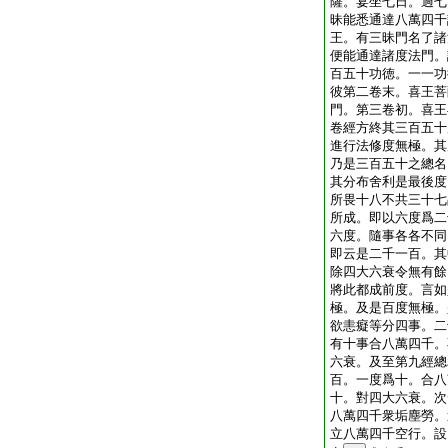
薩。宴坐七日。過七
昧能悉通達八萬四千
王。有三昧門名了諸
便能通達諸度法門。
百五十功徳。一一功
彼第二卷末。喜王菩
門。第三卷初。喜王
卷經方終其三百五十
進行法修度無極。其
乃是三百五十之總名
其分布舍利是最後度
所畏十八不共三十七
所成。即以六度爲二
六度。隨事各各不同
即云是二千一百。其
除四大六衰令無有餘
將此都成前度。言如
極。及是百度無極。
欲恚癡等分四事。二
有十事合八萬四千。
六衰。及至第九經總
百。一度爲十。合八
十。對四大六衰。次
八萬四千衆垢塵勞。
立八萬四千空行。設