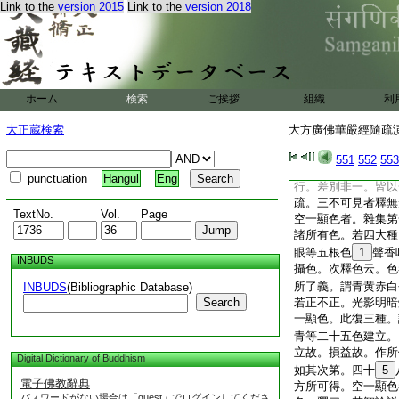
謂教理行果。理是所
Link to the
version 2015
Link to the
version 2018
理。此句即事。理外
通染淨等。皆悉平等
法身故。前釋云法門
第一相者。有二義。
勝故。
12
言隨智
ホーム
検索
ご挨拶
組織
利
賢聖皆以無爲法而有
等故分別須菩提等故
大正蔵検索
大方廣佛華嚴經隨疏演義
者。小乘人空如兔之
足。大乘二空深徹底
551
552
553
小乘三生縁覺百劫。
punctuation
Hangul
Eng
行。差別非一。皆以
疏。三不可見者釋無
TextNo.
Vol.
Page
空一顯色者。雜集第
諸所有色。若四大種
眼等五根色
1
聲香
INBUDS
攝色。次釋色云。色
所了義。謂青黄赤白
INBUDS
(Bibliographic Database)
Search
若正不正。光影明暗
一顯色。此復三種。
青等二十五色建立。
立故。損益故。作所
Digital Dictionary of Buddhism
如其次第。四十
5
電子佛教辭典
方所可得。空一顯色
パスワードがない場合は「guest」でログインしてくださ