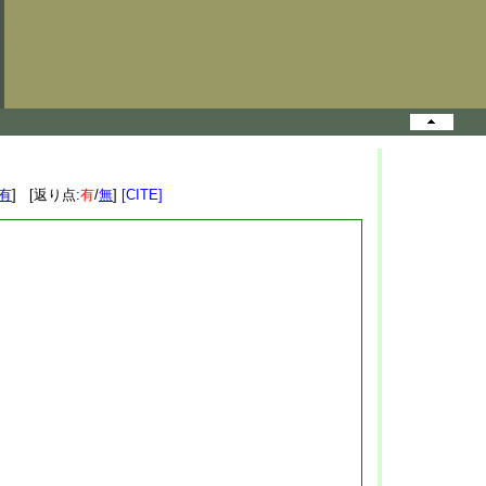
有
] [返り点:
有
/
無
]
[CITE]