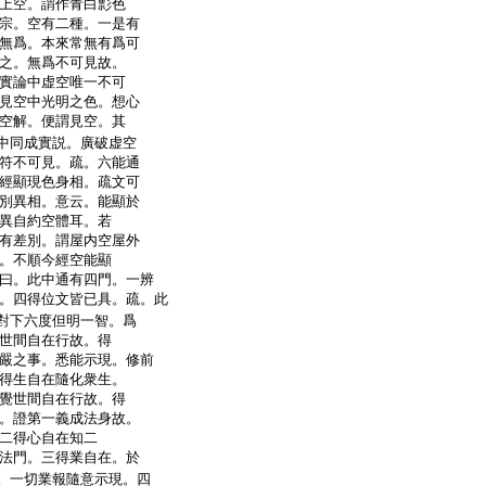
上空。謂作青白彯色
宗。空有二種。一是有
無爲。本來常無有爲可
之。無爲不可見故。
實論中虚空唯一不可
見空中光明之色。想心
空解。便謂見空。其
中同成實説。廣破虚空
符不可見。疏。六能通
經顯現色身相。疏文可
別異相。意云。能顯於
異自約空體耳。若
有差別。謂屋内空屋外
。不順今經空能顯
曰。此中通有四門。一辨
。四得位文皆已具。疏。此
對下六度但明一智。爲
世間自在行故。得
嚴之事。悉能示現。修前
得生自在隨化衆生。
覺世間自在行故。得
。證第一義成法身故。
二得心自在知二
法門。三得業自在。於
。一切業報隨意示現。四