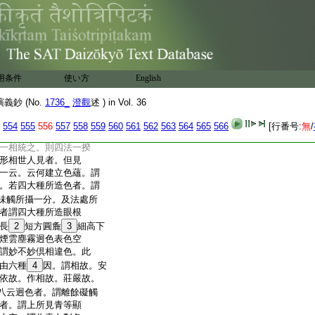
詮乃通事理。初句明
無事故。言所遍之境。此
則顯前之法身是淨法。
雖殊同詮平等。疏。論云
疏是一義。更云三寶最
有異
13
三種不同者。即一切
用条件
使い方
English
差別。大品云。由平
。所顯理
14
亦説淺深
鈔 (No.
1736_
澄觀
述 ) in Vol. 36
足。中乘修習如馬之
故。若約功徳
15
等異者。
554
555
556
557
558
559
560
561
562
563
564
565
566
[行番号:
無
/
菩薩三祇乃至三學萬
一相統之。則四法一揆
形相世人見者。但見
一云。云何建立色蘊。謂
。若四大種所造色者。謂
味觸所攝一分。及法處所
者謂四大種所造眼根
長
2
短方圓麁
3
細高下
煙雲塵霧迥色表色空
謂妙不妙倶相違色。此
由六種
4
因。謂相故。安
依故。作相故。莊嚴故。
八云迥色者。謂離餘礙觸
者。謂上所見青等顯