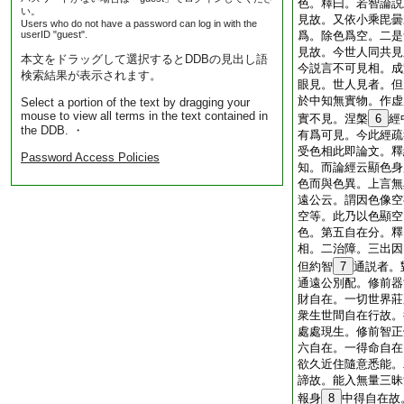
色。釋曰。若智論説
い。
見故。又依小乘毘曇
Users who do not have a password can log in with the
userID "guest".
爲。除色爲空。二是
見故。今世人同共見
本文をドラッグして選択するとDDBの見出し語
今説言不可見相。成
検索結果が表示されます。
眼見。世人見者。但
於中知無實物。作虚
Select a portion of the text by dragging your
mouse to view all terms in the text contained in
實不見。涅槃
6
經
the DDB. ・
有爲可見。今此經疏
受色相此即論文。釋
Password Access Policies
知。而論經云顯色身
色而與色異。上言無
遠公云。謂因色像空
空等。此乃以色顯空
色。第五自在分。釋
相。二治障。三出因
但約智
7
通説者。
通遠公別配。修前器
財自在。一切世界莊
衆生世間自在行故。
處處現生。修前智正
六自在。一得命自在
欲久近住隨意悉能。
諦故。能入無量三昧
報身
8
中得自在故