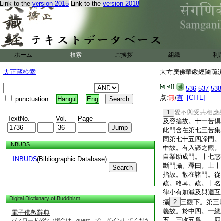
分別門。有義。無明
Link to the
version 2015
Link to the
version 2018
發行故。聖必不造後
取二支唯修所斷。貪
種。命終心倶生愛故
義。一切皆通見修二
已斷一切一分有支。
ホーム
検索
ご挨拶
支唯見所斷。寧説預
組織
利
8
支唯修所斷。寧
大正蔵検索
大方廣佛華嚴經隨疏演義
曰。皆斷一分者。則
10
由有一分無明
536
537
538
入見道時斷一分故。
点:
無
/
有
]
[CITE]
punctuation
Hangul
Eng
初門逆觀之内。第十
1
愛不與受共相應
TextNo.
Vol.
Page
及容捨故。十一苦倶
此門含在第七三苦集
同第七十五四諦門。
INBUDS
中故。有入諦之觀。
自業助成門。十七惑
INBUDS
(Bibliographic Database)
斷門攝。釋曰。上十
Search
指故。散在諸門。從
疏。略耳。疏。十名
律小有加減及與迴互
Digital Dictionary of Buddhism
攝
2
三觀下。第三
義故。於中四。一總
電子佛教辭典
五。三收五爲二。四
パスワードがない場合は「guest」でログインしてくださ