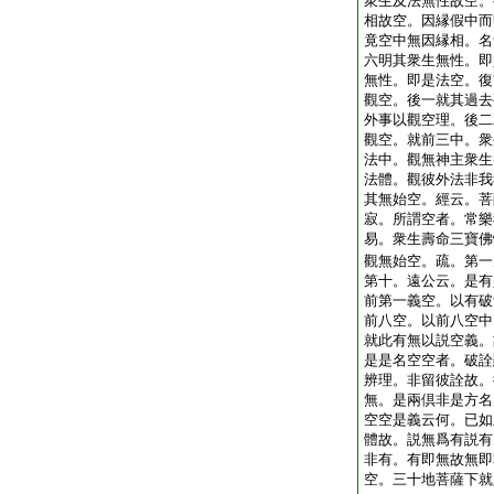
衆生及法無性故空。
相故空。因縁假中而
竟空中無因縁相。名
六明其衆生無性。即
無性。即是法空。復
觀空。後一就其過去
外事以觀空理。後二
觀空。就前三中。衆
法中。觀無神主衆生
法體。觀彼外法非我
其無始空。經云。菩
寂。所謂空者。常樂
易。衆生壽命三寶佛
觀無始空。疏。第一
第十。遠公云。是有
前第一義空。以有破
前八空。以前八空中
就此有無以説空義。
是是名空空者。破詮
辨理。非留彼詮故。
無。是兩倶非是方名
空空是義云何。已如
體故。説無爲有説有
非有。有即無故無即
空。三十地菩薩下就