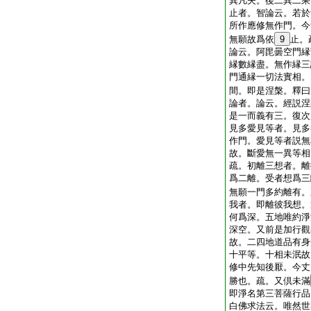
異凡夫。後二異二乘
止者。智論云。若於
所作應修無作門。今
無願故爲依
9
止。
論云。阿毘曇空門縁
縁數縁盡。無作縁三
門通縁一切法實相。
間。即是涅槃。釋曰
論者。論云。經説涅
是一而義有三。復次
見多愛見等者。見多
作門。愛見等者説無
故。斷愛無一異等相
疏。初離三想者。離
爲二離。受者想爲三
無願一門多約離有。
我者。即離彼我想。
何爲深。五地唯約淨
深空。又前是加行觀
故。二四地道品有身
十平等。十相未泯故
修中先知後厭。今丈
勝也。疏。又倶未滿
即淨名第三菩薩行品
白佛求法云。唯然世