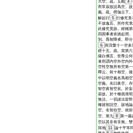
大空。疏。五觀
4
而常寂故説爲空。故
義。疏。楞伽云下。
解起行
5
行修究竟
不放逸言。所作究竟
此修究竟故。經稱第
四因事者依徳起用。
別。爲智障者。即分
6
與涅槃十一空多
經十五。疏。當第六
薩白佛言。世尊云何
者所謂内空外空内外
空性空無所有空第一
釋云。前十相空。後
中以明空義名爲相空
空義。名曰眞空。亦
智空眞智空矣。於妄
寂故。於十種就境明
無法。一切諸法皆即
種就智説空。故地論
空。名智自空。就前
空。第九
8
第一義
空以其非有非無。雙
與地
11
論十平等