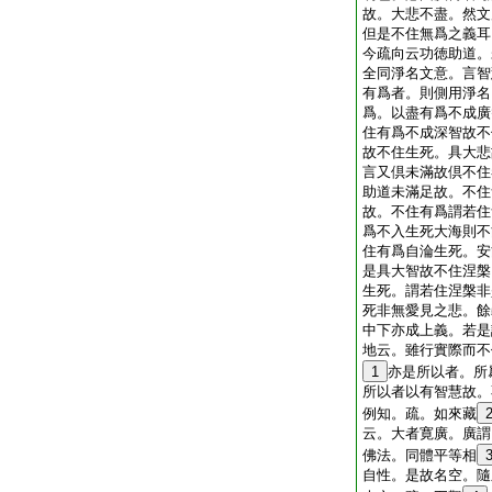
故。大悲不盡。然文
但是不住無爲之義耳
今疏向云功徳助道。
全同淨名文意。言智
有爲者。則側用淨名
爲。以盡有爲不成廣
住有爲不成深智故不
故不住生死。具大悲
言又倶未滿故倶不住
助道未滿足故。不住
故。不住有爲謂若住
爲不入生死大海則不
住有爲自淪生死。安
是具大智故不住涅槃
生死。謂若住涅槃非
死非無愛見之悲。餘
中下亦成上義。若是
地云。雖行實際而不
1
亦是所以者。所
所以者以有智慧故。
例知。疏。如來藏
云。大者寛廣。廣謂
佛法。同體平等相
自性。是故名空。隨