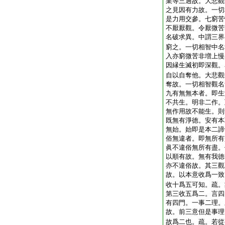
業等三過故。大悲觀
之見因有力故。一切
是力用交參。七窮苦
不厭厭觀。令厭微苦
名破求異。中謂三界
窮之。一切相智中名
入亦窮微苦非増上慢
因縁生滅初即深觀。
自以自奪他。大悲觀
奪故。一切相智觀名
九有無無本者。即生
不共生。明非二作。
無作用故不能生。則
既無有淨徳。安有本
無始。始即是本二諦
俗無違者。即無所有
眞不違俗無所有盡。
以順有故。無有我徳
亦不違俗故。其三觀
故。以本意收爲一致
收十爲五可知。疏。
第三收五爲二。言四
有四門。一事二理。
故。前三意但是事理
故爲二也。疏。若從