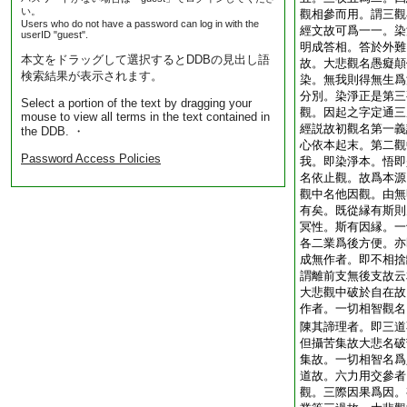
い。
觀相參而用。謂三觀
Users who do not have a password can log in with the
經文故可爲一一。染
userID "guest".
明成答相。答於外難
本文をドラッグして選択するとDDBの見出し語
故。大悲觀名愚癡顛
検索結果が表示されます。
染。無我則得無生爲
分別。染淨正是第三
Select a portion of the text by dragging your
觀。因起之字定通三
mouse to view all terms in the text contained in
經説故初觀名第一義
the DDB. ・
心依本起末。第二觀
Password Access Policies
我。即染淨本。悟即
名依止觀。故爲本源
觀中名他因觀。由無
有矣。既從縁有斯則
冥性。斯有因縁。一
各二業爲後方便。亦
成無作者。即不相捨
謂離前支無後支故云
大悲觀中破於自在故
作者。一切相智觀名
陳其諦理者。即三道
但攝苦集故大悲名破
集故。一切相智名爲
道故。六力用交參者
觀。三際因果爲因。