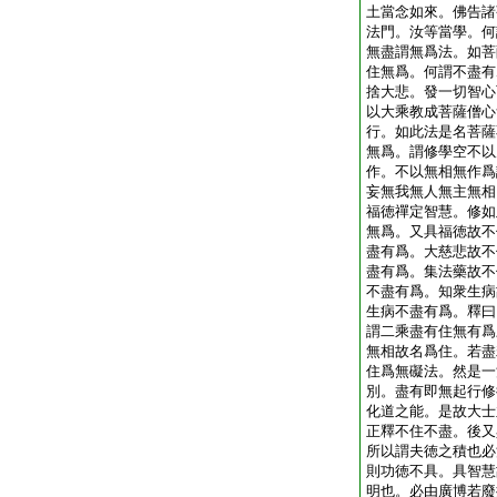
土當念如來。佛告諸
法門。汝等當學。何
無盡謂無爲法。如菩
住無爲。何謂不盡有
捨大悲。發一切智心
以大乘教成菩薩僧心
行。如此法是名菩薩
無爲。謂修學空不以
作。不以無相無作爲
妄無我無人無主無相
福徳禪定智慧。修如
無爲。又具福徳故不
盡有爲。大慈悲故不
盡有爲。集法藥故不
不盡有爲。知衆生病
生病不盡有爲。釋曰
謂二乘盡有住無有爲
無相故名爲住。若盡
住爲無礙法。然是一
別。盡有即無起行修
化道之能。是故大士
正釋不住不盡。後又
所以謂夫徳之積也必
則功徳不具。具智慧
明也。必由廣博若廢