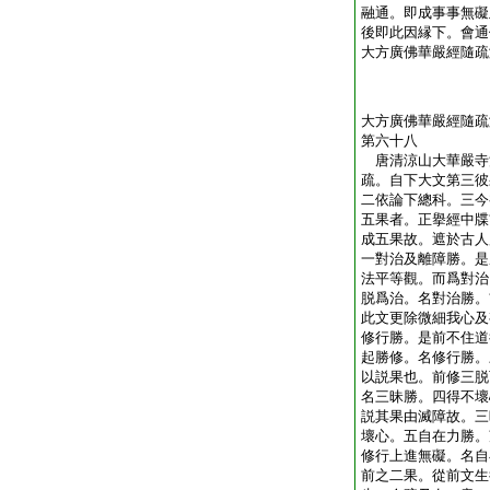
融通。即成事事無礙
後即此因縁下。會通
大方廣佛華嚴經隨疏
大方廣佛華嚴經隨疏
第六十八
唐清涼山大華嚴
疏。自下大文第三彼
二依論下總科。三今
五果者。正擧經中牒
成五果故。遮於古人
一對治及離障勝。是
法平等觀。而爲對治
脱爲治。名對治勝。
此文更除微細我心及
修行勝。是前不住道
起勝修。名修行勝。
以説果也。前修三脱
名三昧勝。四得不壞
説其果由滅障故。三
壞心。五自在力勝。
修行上進無礙。名自
前之二果。從前文生