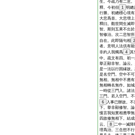
生。今疏乃有二意。
釋。今初但
1
明總
行勝。初總標心境有
大悲爲首。大悲増上
釋曰。觀世間生滅即
智。斯則五果不出於
智修治。次二悲智所
自在。此即隔句相
者。意明人法倶有能
非約人我獨爲
4
其
中。疏文有四。初一
擧正顯非智。論云。
是一法以行因縁故。
是名空門。空中不可
無相。無相中不應有
無相轉名無作。如城
一時從三門入。諸法
三門。若入空門。不
6
入事已辦故。不
下。擧非顯修智。論
慢言我知實相應學無
四故修無相下。結成
云。
8
二中一滅障
理爲治。三念想不行