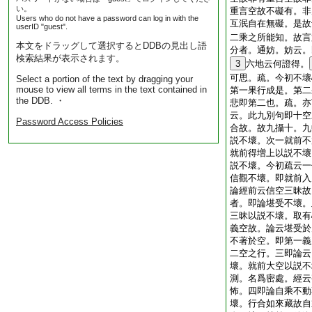
い。
重言空故不礙有。非
Users who do not have a password can log in with the
互泯自在無礙。是故
userID "guest".
二乘之所能知。故言
本文をドラッグして選択するとDDBの見出し語
分者。通妨。妨云。
検索結果が表示されます。
3
六地云何證得。
可思。疏。今初不壞
Select a portion of the text by dragging your
mouse to view all terms in the text contained in
第一果行成是。第二
the DDB. ・
悲即第二也。疏。亦
云。此九別句即十空
Password Access Policies
合故。故九攝十。九
説不壞。次一就前不
就前得増上以説不壞
説不壞。今初疏云一
信觀不壞。即就前入
論經前云信空三昧故
者。即論堪受不壞。
三昧以説不壞。取有
義空故。論云堪受於
不著於空。即第一義
二空之行。三即論云
壞。就前大空以説不
測。名爲密處。經云
怖。四即論自乘不動
壞。行合如來藏故自