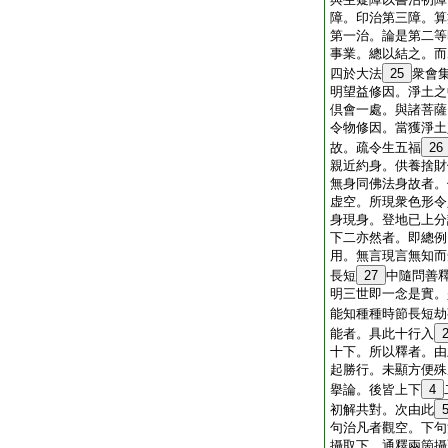
障。印治第三障。算
第一治。論是第二等
事業。總以結之。而
四於大法
25
衆會
明望益修因。淨土之
倶會一處。與諸菩薩
令物修因。當獲淨土
故。疏令生五福
26
親近約身。供養捨財
無身同佛法身故者。
虚空。所現衆色形令
身現身。登地已上分
下二亦然者。即總例
用。無言現言無知而
長短
27
中隨問善
明三世即一念是實。
能知種種時節長短劫
能者。具此十行入
十下。所以釋者。由
起勝行。未顯方便殊
擧論。後皆上下
4
初解共對。次由此
句治凡者觀空。下句
攝取下。通釋兩箇攝