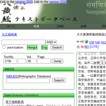
Link to the
version 2015
Link to the
version 2018
經無我攝。今疏釋空
經。二謂前空下略釋
謂是非下釋經。亦當
是是是名空空義。謂
謂空有兩亡爲是計。
空字而不礙雙存。故
ホーム
検索
ご挨拶
組織
利
空字。故言空空。斯
是故非非。故疏云是
大正蔵検索
大方廣佛華嚴經隨疏演義
是＊空空下歎勝。上
有二句。今疏經前略
539
540
541
是有是無是名空空者
点:
無
/
有
]
[CITE]
punctuation
Hangul
Eng
是無。故云是有是無
矣。故云空空。既即
TextNo.
Vol.
Page
云空空。正同十平等
也。由不二故雙
1
今疏云。若有若無本
INBUDS
空矣。空即有故是空
二義。一以重空遣空
INBUDS
(Bibliographic Database)
病空病亦空。中論云
Search
有見。若復見有空諸
空。謂空即是有。故
空非色滅空。故空非
Digital Dictionary of Buddhism
空。則空非空。不異
正取空非空義由空非
電子佛教辭典
空故非有重言空故非
パスワードがない場合は「guest」でログインしてくださ