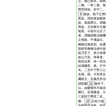
之。義已委具。由執
二種。一有二無。無
辨所證如。於中二。
9
後故。能下正辨
眞如。謂此眞如雖多
故。彼疏釋云。謂雖
異故。又於教中立種
無異。今疏中云以了
者。謂雖諸教法隨機
之相故。中邊論云。
種種法無差別。由通
契經等種種法相中故
疏乃至下。第六得果
故云乃至。得果者。
無別法界。得一切法
結成總意。疏。行中
名。二五中下對三心
名相。疏。今初具足
屬經文。言義含所治
謂前樂
12
無作下
以。由樂無作不能渉
勝行。豈爲勝道。今
三是則下釋其二名。
勝。
13
五前六地
亦有即空渉有。何不