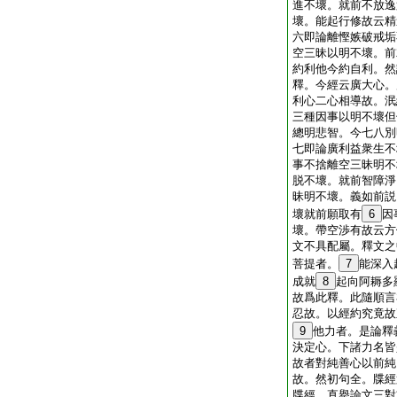
進不壞。就前不放逸
壞。能起行修故云精
六即論離慳嫉破戒垢
空三昧以明不壞。前
約利他今約自利。然
釋。今經云廣大心。
利心二心相導故。泯
三種因事以明不壞但
總明悲智。今七八別
七即論廣利益衆生不
事不捨離空三昧明不
脱不壞。就前智障淨
昧明不壞。義如前説
壞就前願取有
6
因
壞。帶空渉有故云方
文不具配屬。釋文之
菩提者。
7
能深入
成就
8
起向阿耨多
故爲此釋。此隨順言
忍故。以經約究竟故
9
他力者。是論釋
決定心。下諸力名皆
故者對純善心以前純
故。然初句全。牒經
牒經。直擧論文三對