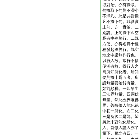
取對治。亦有攝取。
句攝取下句則不滯小
不滯凡。此是共對攝
凡不攝下句。非眞實
上句。亦非實治。二
別説。上句攝下即空
爲有中殊勝行。二既
方便。亦得名爲十種
種發起殊勝行。既空
地之中樂無作行也。
以行入故。常行不捨
便渉有故。得行入之
爲所知所化者。所知
要則攝十爲五者。所
説無量要治於有量。
如前頻釋。一即衆生
三法界無量。四調伏
無量。然此五界唯佛
界。菩薩修入能化徳
中初一所化。次二化
三是所後二是能。望
將此十對能化所化。
入。皆修入證入亦了
量下。疏文有四。一