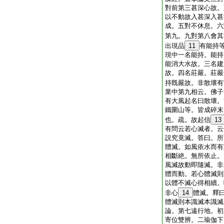
對前第三甚深心故。
以不動故入甚深入甚
成。五對不休息。六
第九。九對第八會其
出現品
11
有能持
現中一名能持。能持
能消大水故。三名建
故。四名莊嚴。莊嚴
持既嚴故。非散壞有
業中第九相云。佛子
有大風起名曰散壞。
鐵圍山等。皆成碎末
也。疏。故起信
13
有問云若心滅者。云
説究竟滅。答曰。所
體滅。如風依水而有
相斷絶。無所依止。
風滅故動即隨滅。非
體而動。若心體滅則
以體不滅心得相續。
非心
14
體滅。釋
體滅則本識滅本識滅
論。第七遠行地。初
寄位雙辨。二瑜伽下