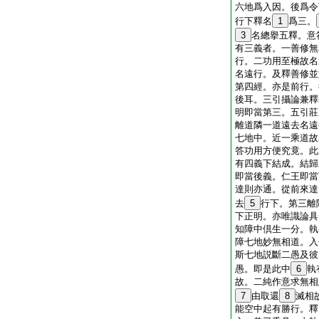
六地爲入因。後爲令
行下釋名
1
爲三。
3
名總擧五釋。意
有三義者。一善修無
行。二功用至極故名
名遠行。及釋善修並
第四經。亦是前行。
後耳。三引攝論兼釋
明即當第三。五引莊
離道隣一道遠去名遠
七地中。近一乘道故
答功用方便究竟。此
有四義下結成。結歸
即當後義。仁王即當
達則亦通。從前來達
去
5
行下。第三離
下正明。亦唯識論具
知障中倶生一分。執
障七地妙無相道。入
斯七地説斷二愚及彼
愚。即是此中
6
執
故。二純作意求無相
7
由取還
8
滅相
能空中起有勝行。釋