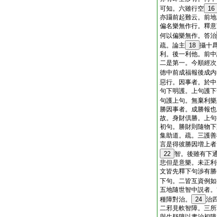
可知。六雖行空
16
亦躡前起難云。前地
偏名樂無作行。釋意
何以偏樂無作。答治
疏。論主
18
攝十
利。後一利他。前中
二是第一。今順經次
徳中前成福報後成内
惡行。因事者。於中
句下明護。上句護下
句護上句。無棄利樂
勝因事者。成勝報也
故。身財倶勝。上句
初句。勝財則隨物下
集助道。疏。三護善
言是得彼勝因増上者
22
智。後雖有下
悲但是意樂。未正利
文皆先釋下句渉有勝
下句。二皆互資例如
五地隨世智中説者。
種障對治。
24
治
二邪見軟智障。三所
與生疑障以書治初障