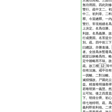
示無功用相。三由功
無功用因。四此則修
雙行。疏中文二。初
中二。初列章。二料
釋。今當總釋。一内
雙行。常現相續名爲
上決定。名爲信勝。
利故。名爲義勝。故
行成覺因。名菩提分
別。疏。四中前三下
曰總該。亦勝進攝。
者。全捨爲休暫廢爲
眠皆以昧略爲性。略
定中雖略而不味。故
疏。故三檀
12
等
但有法施。戒中但有
一因離。二對治離。
滅煩惱故。尸羅此云
益。精進唯明攝善禪
若唯明第一義慧。然
云可知。後之四度是
下。明得分齊。初心
得七地特明。疏。爲
義利即前利他。二求
是一而義兩成。故云