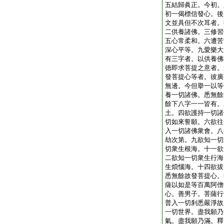
五結歸眞正。今初。
初一偈標信發心。後
文並具但不次耳者。
二供養諸佛。三修習
五心常柔和。六遭苦
深心平等。九愛樂大
有三字者。以供養佛
徳即求菩提之意者。
發菩提心等者。彼廣
無邊。今但擧一以等
養一切諸佛。悉無餘
餘下八字一一皆有。
土。四欲護持一切諸
切如來誓願。六欲往
入一切諸佛衆會。八
劫次第。九欲知一切
切衆生根海。十一欲
二欲知一切衆生行海
生煩惱海。十四欲拔
悉無餘故發菩提心。
薩以如是等百萬阿僧
心。善男子。菩薩行
普入一切刹悉嚴淨故
一切世界。盡我願乃
氣。盡我願乃滿。釋