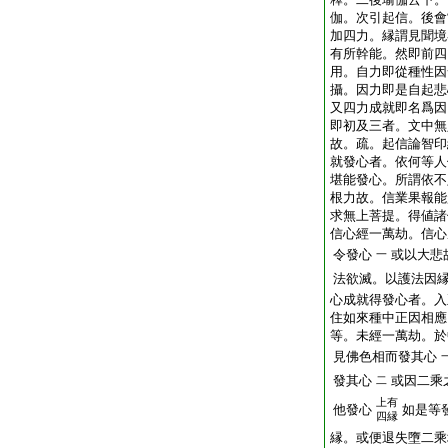
伽。次引起信。後會
加四力。縁謂見聞境
有所幹能。然即前四
用。自力即從種性因
攝。因力即是自起悲
又四力成就即名爲因
即初及三者。文中無
故。疏。起信論智印
就發心者。依何等人
堪能發心。所謂依不
根力故。信業果報能
求無上菩提。得値諸
信心經一萬劫。信心
令發心
或以大悲
一
法欲滅。以護法因
心成就得發心者。入
住如來種中正因相應
等。未經一萬劫。於
見佛色相而發其心
發其心
或因二乘
二
上有
他發心
如是等
四縁
縁。或便退失墮二乘