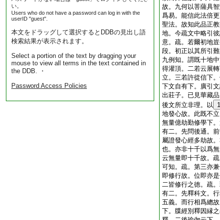
い。
故。九何以菩薩具智
Users who do not have a password can log in with the
爲易。能信此法倍更
userID "guest".
聖法。故知此品正教
本文をドラッグして選択するとDDBの見出し語
地。今疏文中略引彼
検索結果が表示されます。
意。疏。若爾初地豈
段。初正以其所引難
Select a portion of the text by dragging your
九例知。謂既十地中
mouse to view all terms in the text contained in
得灌頂。二若云展轉
the DDB. ・
立。三若許從信下。
Password Access Policies
下文自有下。廣引文
出莊子。已見華藏品
後文所立非理。以
地發心故。此既不立
無量億劫勤修學下。
有二。先問後通。前
屬證發心經多劫故。
也。亦非十千以爲無
云無量即十千故。疏
可知。疏。第三亦兼
即修行故。位即亦是
二皆修行之徳。疏。
有二。先釋科文。行
五義。而行相爲總故
下。牒經別釋因縁之
釋。二後瑜伽云下。