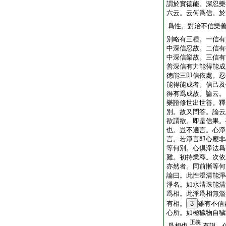
謂於實徳能。深忍樂
六云。云何爲信。於
爲性。對治不信樂
別略有三種。一信有
中深信忍故。二信有
中深信樂故。三信有
善深信有力能得能成
徳能三即信依處。忍
能得能成者。信己及
得有爲成故。論云。
樂證修世出世善。釋
別。故又問答。論云
欲謂欲。即是信果。
也。豈不適言。心淨
言。若淨言即心應非
等何別。心倶淨法爲
難。初持業釋。次依
亦然者。同前慚等何
論曰。此性澄清能淨
淨名。如水清珠能清
爲相。此淨爲相無濫
有相。
3
雖有不信
心所。如極穢物自穢
正義
爲相也
有説。