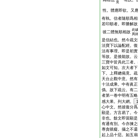
竟
性。體應即欲。又
有執。信者隨順爲相
若印順者。即勝解故
此
彼二體無順相故
異
是信結也。然今疏文
法寶下以論配經。復
法有事理。即是初實
等故。是後能故。云
三寶中皆具此三者。
如文可知。次大者下
下。上釋總偈竟。疏
天台止觀中意。然有
十法成乘。中有眞正
僞。故下疏云。有二
者第一卷中明有五略
感大果。列大網。
心中文。然彼復分爲
顯是。方言易了。今
非也。餘文即當顯是
有通有別。今亦揀之
專貪嗔癡。攝之不還
起上品十惡。如五扇