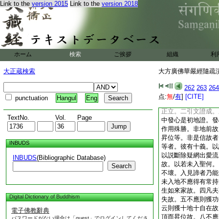
Link to the
version 2015
Link to the
version 2018
灌頂住。海幢灌頂之
世間品説者。離世間
配於住行。而不存其
7
應之行故。疏。
可知。疏。問下發心
揀。有三問答。一會
ホーム
検索
ご挨拶
組織
利
收是則可爾下。以法
十千劫乃是一經。是
大正蔵検索
大方廣佛華嚴經隨疏演義
行布下。三通伏難。
有行布。此與諸經復
262
263
264
布乃是圓融之行布耳
点:
無
/
有
]
[CITE]
punctuation
Hangul
Eng
第二傍序異説。即安
正立。二引文證成。
TextNo.
Vol.
Page
中發心是初地證。發
作用殊勝。非地前故
昇位等。非是信故者
INBUDS
等者。彼有十義。以
以説斷除疑網出愛流
INBUDS
(Bibliographic Database)
故。以若未入聖何。
Search
不壞。入見諦者乃能
未入地不應得有常持
生如來家故。四凡夫
Digital Dictionary of Buddhism
失故。五不應則獲功
云則獲十地十自在故
電子佛教辭典
頂而昇位故。八不應
パスワードがない場合は「guest」でログインしてくださ