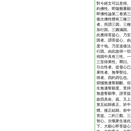
對今經文可以意得。
約佛性。即隨難重顯
即佛性論第二卷第三
復次佛性體有三種三
者。所謂三因。三種
加行因。三圓滿因。
此應得菩提心。乃至
因者。謂菩提心。由
度十地。乃至道後法
行因。由此故得一切
得因中具有三性。一
三至得果性。釋曰。
引出性者。從發心已
果性者。無學聖位。
得者。四約四弘也。
煩惱無邊誓願斷。但
生無邊誓願度。受持
無盡誓願學。證菩提
故四具矣。疏。又上
第五結歸眞正。於中
體。後正結歸。前中
菩提。二約三觀。三
智心。次慨衆生迷此
下。大願心即菩提心