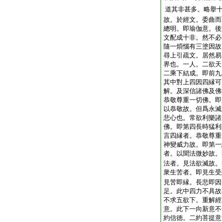
道其非甚多。略擧
故。於經文。委曲而
總明。即瑜伽意。後
文配成十非。然不必
隨一煩惱有三塗因故
尋上引疏文。居然易
界也。一人。二欲天
二乘下結成。即前九
其中對上四因四縁可
解。及深信諸佛及佛
恭敬尊重一切佛。即
以恭敬故。但爲永滅
悲心也。常欲利樂諸
佛。即第四長時猛利
言四縁者。恭敬尊重
神變威力故。即第一
者。以聞法微妙故。
法者。見法欲滅故。
衆生苦者。即見生受
見苦即縁。長悲即因
足。此中四力不具故
不求五欲下。重解經
意。此下一向新意不
約信徳。二約菩提意