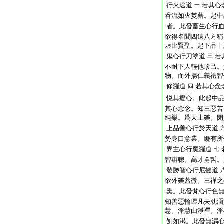
行火途道
若其心
一
呑流如火焚薪。起中
者。此發畜生心行
欲得名聞四遠八方稱
虚比賢聖。起下品十
鬼心行刀塗道
若
三
不耐下人輕他珍己。
物。而外揚仁義禮智
修羅道
若其心念
四
悦其癡心。此起中
其心念念。知三惡苦
純樂。爲天上樂。閉
上品善心行於天道
勢身口意業。纔有所
界主心行魔羅道
七
智辯聰。高才勇哲。
發勝智心行尼揵道
欲外樂蓋微。三禪之
熏。此發梵心行色
知善惡輪環凡夫耽湎
慧。淨慧由淨禪。淨
飢如渇。此發無漏