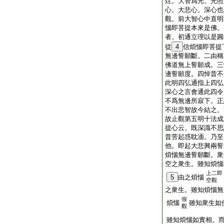
炷。大智爲光。光照
心。大悲心。深心也
觀。前大智心中直明
惱即菩提本來是佛。
者。初通立理以是圓
從
4
信煩惱即菩提
無邊誓願斷。二由稱
佛道無上誓願成。三
邊誓願度。四悼昔不
此明四弘通指上四弘
深心之言會通此四令
不爲無邊所寂下。正
不出悲智故今結之。
故止觀第五明十法成
提心云。既深識不思
昔苦起惑耽湎。乃至
他。即起大悲興兩誓
煩惱無邊誓願斷。衆
空之衆生。雖知煩惱
上二即
5
由之煩惱
空觀
之衆生。雖知煩惱無
假
煩惱
雖知衆生如
觀
雖知煩惱如實相。