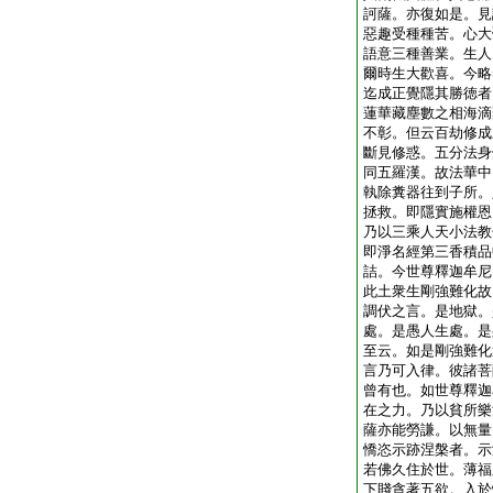
訶薩。亦復如是。見
惡趣受種種苦。心大
語意三種善業。生人
爾時生大歡喜。今略
迄成正覺隱其勝徳者
蓮華藏塵數之相海滴
不彰。但云百劫修成
斷見修惑。五分法身
同五羅漢。故法華中
執除糞器往到子所。
拯救。即隱實施權恩
乃以三乘人天小法教
即淨名經第三香積品
詰。今世尊釋迦牟尼
此土衆生剛強難化故
調伏之言。是地獄。
處。是愚人生處。是
至云。如是剛強難化
言乃可入律。彼諸菩
曾有也。如世尊釋迦
在之力。乃以貧所樂
薩亦能勞謙。以無量
憍恣示跡涅槃者。示
若佛久住於世。薄福
下賤貪著五欲。入於