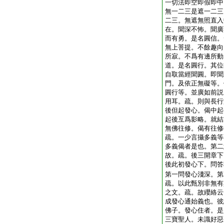
一切法即空即假即中
無一二三是遮一二三
二三。無遮無照直入
在。聞深不怖。聞廣
而有勇。是名圓信。
無上菩提。不餘趣向
所寂。不爲有邊所動
道。是名圓行。其位
自取當經聞圓。即聞
門。及依正無礙等。
圓行等。並廣如前説
用耳。疏。則與長行
後但起發心。偈中起
起後互爲影略。就結
無佛往修。偈有往修
疏。一少言攝多義等
多義偈者是也。第二
故。疏。後三開章下
後此初發心下。問答
第一問發心淺深。第
疏。以此甄別非無有
之文。疏。故纓絡云
成發心通始義也。彼
佛子。發心住者。是
三寶聖人。未識好惡