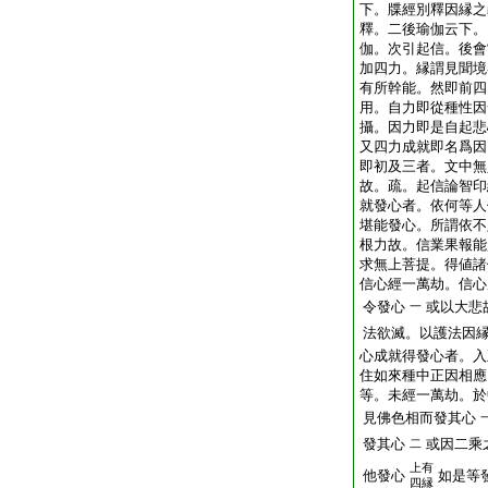
下。牒經別釋因縁之
釋。二後瑜伽云下。
伽。次引起信。後會
加四力。縁謂見聞境
有所幹能。然即前四
用。自力即從種性因
攝。因力即是自起悲
又四力成就即名爲因
即初及三者。文中無
故。疏。起信論智印
就發心者。依何等人
堪能發心。所謂依不
根力故。信業果報能
求無上菩提。得値諸
信心經一萬劫。信心
令發心
或以大悲
一
法欲滅。以護法因
心成就得發心者。入
住如來種中正因相應
等。未經一萬劫。於
見佛色相而發其心
發其心
或因二乘
二
上有
他發心
如是等
四縁