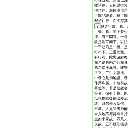
行等説者。謂位位滿
收諸住。云何説得位
灌頂住。海幢灌頂之
世間品説者。離世間
配於住行。而不存其
7
應之行故。疏。
可知。疏。問下發心
揀。有三問答。一會
收是則可爾下。以法
十千劫乃是一經。是
行布下。三通伏難。
有行布。此與諸經復
布乃是圓融之行布耳
第二傍序異説。即安
正立。二引文證成。
中發心是初地證。發
作用殊勝。非地前故
昇位等。非是信故者
等者。彼有十義。以
以説斷除疑網出愛流
故。以若未入聖何。
不壞。入見諦者乃能
未入地不應得有常持
生如來家故。四凡夫
失故。五不應則獲功