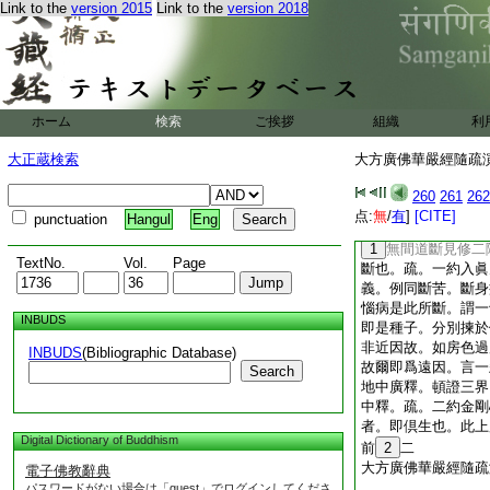
惡業故。無怨憎會苦
Link to the
version 2015
Link to the
version 2018
無求不得苦及愛別離
蘊。至金剛無間道根
漏善法此時猶在行苦
同法性。於解脱道不
歸無間。上約法相説
ホーム
検索
ご挨拶
組織
利
爲根本。以望加行得
金剛二處最顯故略擧
大正蔵検索
大方廣佛華嚴經隨疏演義
本覺爲根本智。以與
約解脱道。證理時與
260
261
262
本覺根本。從此永無
点:
無
/
有
]
[CITE]
punctuation
Hangul
Eng
理立二道名然。同一
1
無間道斷見修二
TextNo.
Vol.
Page
斷也。疏。一約入眞
義。例同斷苦。斷身
惱病是此所斷。謂一
INBUDS
即是種子。分別揀於
非近因故。如房色過
INBUDS
(Bibliographic Database)
故爾即爲遠因。言一
Search
地中廣釋。頓證三界
中釋。疏。二約金剛
者。即倶生也。此上
Digital Dictionary of Buddhism
前
2
二
大方廣佛華嚴經隨疏
電子佛教辭典
パスワードがない場合は「guest」でログインしてくださ