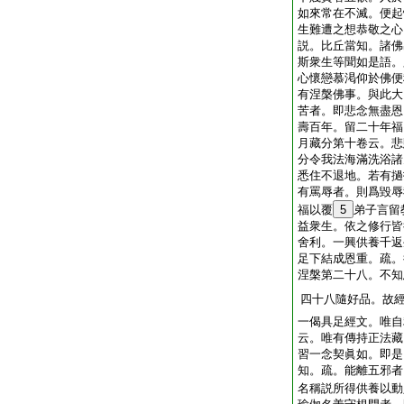
如來常在不滅。便起
生難遭之想恭敬之心
説。比丘當知。諸佛
斯衆生等聞如是語。
心懷戀慕渇仰於佛便
有涅槃佛事。與此大
苦者。即悲念無盡恩
壽百年。留二十年福
月藏分第十卷云。悲
分令我法海滿洗浴諸
悉住不退地。若有撾
有罵辱者。則爲毀辱
福以覆
5
弟子言留
益衆生。依之修行皆
舍利。一興供養千返
足下結成恩重。疏。
涅槃第二十八。不知
四十八隨好品。故
一偈具足經文。唯自
云。唯有傳持正法藏
習一念契眞如。即是
知。疏。能離五邪者
名稱説所得供養以動