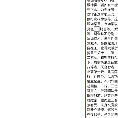
瑜伽名善守根門者。
根律儀。謂如有一能
守正念。乃至廣説。
防守正念常委正念。
修行意根律儀等。疏
即迦葉章。令迦葉以
見色
1
於盲等。所
等。所食味不分別。
法如幻相。無自性無
無滅等。是故藏護諸
自在王。豈爲六賊所
賢首品第十二。疏。
二來意。初對前行以
下。廣前所成之徳故
行等者。天台智者。
止觀第一云。此菩薩
行。住圓位。以圓功
建立衆生。今宗即圓
起圓信。二行。三位
融貫之。彼釋聞法云
惱即般若。結業即解
體雖是一體而立三名
無有異。法身究竟般
淨餘亦清淨。解脱自
亦復如是。是名聞圓