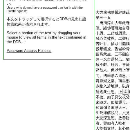
い。
Users who do not have a password can log in with the
userID "guest".
大方廣佛華嚴經隨疏
第三十五
本文をドラッグして選択するとDDBの見出し語
唐清涼山大華嚴
検索結果が表示されます。
疏。諸佛菩薩始自發
Select a portion of the text by dragging your
十恩。二結成恩重。
mouse to view all terms in the text contained in
發心普被恩。二難行
the DDB. ・
苦吐甘。捨頭目髓腦
投形餓虎。香城粉骨
Password Access Policies
皆爲衆生。三不顧自
無一念自爲於己。猶
殺不辭。經云。菩薩
及他人。但以最上智
向。四垂形六道恩。
爲寂滅之樂。而垂形
救物入於地獄。以身
隨逐衆生恩。上
4
不捨。如子見父視父
來隨之。如犢逐母。
如須彌音遍淨天王。
生死海解脱門。六見
大悲深重恩。故善財
者。譬如有人唯有一
人割截支體。其心痛