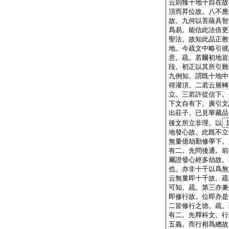
云則獲十地十自在故
頂而昇位故。八不應
故。九何以菩薩具智
爲易。能信此法倍更
聖法。故知此品正教
地。今疏文中略引彼
意。疏。若爾初地豈
段。初正以其所引難
九例知。謂既十地中
得灌頂。二若云展轉
立。三若許從信下。
下文自有下。廣引文
出莊子。已見華藏品
後文所立非理。以
地發心故。此既不立
無量億劫勤修學下。
有二。先問後通。前
屬證發心經多劫故。
也。亦非十千以爲無
云無量即十千故。疏
可知。疏。第三亦兼
即修行故。位即亦是
二皆修行之徳。疏。
有二。先釋科文。行
五義。而行相爲總故