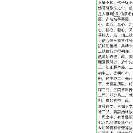
不解不知。佛子從不
佛菩薩教法之中。起
是人爾時
3
信前名
薩。亦名名字菩薩。
心。進心。念心。定
心。捨心。願心。又
善根人。若一劫二劫
十信心信三寶常住等
該於初後者。具縛未
二劫修行方得初住。
然通始終也。疏。問
顯圓攝所以。於中先
三。初正釋本義。二
初中二。先明行布。
融。於中亦二。先正
下。出圓融所以。於
釋二門。三問答料揀
二門。即分爲二。就
相。廣如玄中。疏。
會釋經文。言如下文
通二品。義該始終故
十忍之中。有音聲順
七八九地得於無生已
今明等覺有音聲等故