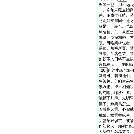
與像一也。
14
思
一。今如來藏全體爲
差。正成生死時。若
此明如來藏同生死之
故是非一義也。第四
壞性相。則一異歴然
無礙。染淨相融。方
疏。田喩業縁也者。
爲種。無明所覆。愛
漑灌。生名色芽。謂
如穀不入田終不生故
言爲種者。上約因縁
16
但約本識含於
識爲田。若初地中。
生苦芽。則約當果生
無方也。成不相知類
現幻喩。喩所生者。
喩報下別釋。先明果
業下。辨業爲所生。
五戒爲人業。必假戒
成業。故業亦縁生。
文證業果倶空。彼論
作幻化人。如初幻化
人所作則名爲業果。