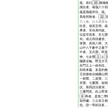
疏。若幻
20
唯喩
識住者。瑜伽八十四
蘊是識蘊所住。疏。
爲母所附者。
22
竹上禽。白玉裏黄金
吐音。借其言用。疏
果者。非在身内故。
位從空忽來。言七寶
旬。或云四倶盧舍。
珠寶。其状八楞。大
山中八千象中之最下
中者。五兵寶。即是
神。七女寶
2
上
3
闥婆女輪。即北方天
在門之上一由旬住。
則有來處。多是約教
王歿後收在鐵圍山間
一劍寶。二皮寶。三
衣寶。七履寶。如智
説。第四説法甚深。
三重問意。此上即直
6
乖者。是第二帶
知何據。三云並立相
也。證一乖於説多。