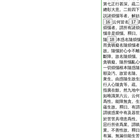
第七正行甚深。疏二
總彰大意。二前四下
説諸煩惱等者。解妨
16
云何皆名
17
煩惱者。謂所有諸煩
惱非是煩惱。釋曰。
隨
18
本惑名隨煩
而貪嗔癡名隨煩惱者
故。隨惱於心令不離
斷障。故名隨煩惱。
貪嗔癡。隨所惱亂心
一切煩惱根本隨惑隨
順染汚。故皆名隨。
衆生。由惑隨生故生
行人心隨貪等。疏。
指廣在餘。然九地中
如唯識第六云。云何
爲性。能障無貪。生
蘊生故。釋曰。有謂
謂彼惑業中有及器世
於苦苦具増恚爲性。
惡行所依爲業。謂嗔
業。不善性故。釋曰
有漏。無漏但能生苦