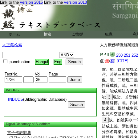
性者。上是理性此即
Link to the
version 2015
Link to the
version 2018
由無性故下。第二顯
道。後明染淨。今初
無礙以成中道。疏。
約染淨。
1
上及此
眞空。此段亦中道義
ホーム
検索
ご挨拶
組織
利
此有四位下。開章廣
染淨。後兼明一異。
大正蔵検索
大方廣佛華嚴經隨疏演義
來藏。影喩生死業果
淨故能現者。即四鏡
250
251
252
淨故不爲汚。即第一
点:
無
/
有
]
[CITE]
punctuation
Hangul
Eng
染二即染而不染。又
變。然二皆是能現之
TextNo.
Vol.
Page
汚。若第三相對方顯
也。疏。二所現二義
性縁成義。疏。三相
INBUDS
縁。能成萬法方是眞
能
3
現染。若變性
INBUDS
(Bibliographic Database)
無隨縁徳。疏。四眞
Search
如來藏。擧體成生死
生死即空是如來藏。
4
故。如波與水一
Digital Dictionary of Buddhism
結成上義。謂如眞如
分亦名爲染。如鏡現
電子佛教辭典
鏡體故。唯能現得名
パスワードがない場合は「guest」でログインしてくださ