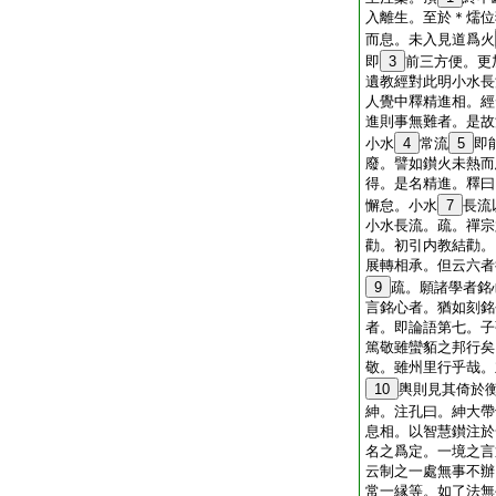
入離生。至於＊燸位
而息。未入見道爲火
即
3
前三方便。更
遺教經對此明小水長
人覺中釋精進相。經
進則事無難者。是故
小水
4
常流
5
即
廢。譬如鑚火未熱而
得。是名精進。釋曰
懈怠。小水
7
長流
小水長流。疏。禪宗
勸。初引内教結勸。
展轉相承。但云六者
9
疏。願諸學者銘
言銘心者。猶如刻銘
者。即論語第七。子
篤敬雖蠻貊之邦行矣
敬。雖州里行乎哉。
10
輿則見其倚於
紳。注孔曰。紳大帶
息相。以智慧鑚注於
名之爲定。一境之言
云制之一處無事不辦
常一縁等。如了法無