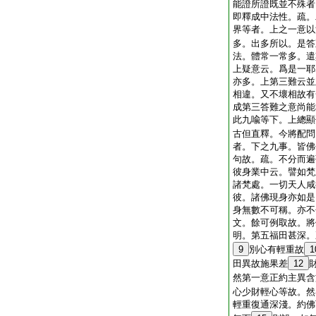
能證所證既並不殊者
即釋成中法性。疏。
界等者。上之一意以
多。出多所以。是答
法。體常一常多。遣
上疑意云。爲是一耶
亦多。上第三難云並
相違。又不壞相故有
成第三答難之意尚能
此九喩等下。上總顯
古但直釋。今將配問
者。下之九事。皆佛
句故。疏。不分而遍
彼身業中云。譬如梵
諸梵處。一切天人咸
彼。諸佛現身亦如是
身無數不可稱。亦不
文。餘可例取故。將
明。第五福田甚深。
9
別心有輕重故
1
田異故施果差
12
然第一意正約主異含
心少財輕心等故。然
輕重復通深淺。約佛