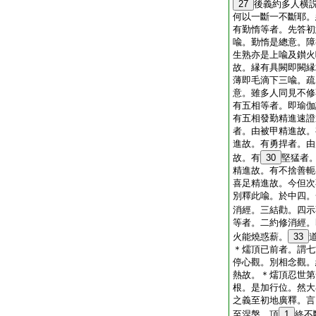
27
後義約多人横
何以一斷一不斷耶。
有勤惰等者。先答初
喩。勤惰是總意。障
生熟亦是上喩及鑚火
故。縁有具闕即闕縁
薄即毛滴下三喩。疏
意。雖多人同見不修
有五相等者。即瑜伽
有五相發勤精進速證
者。由被甲精進故。
進故。有勇捍者。由
故。有
30
堅猛者
精進故。有不捨善軛
喜足精進故。今但次
別釋此喩。於中四。
消經。三結勸。四示
等者。二約修消經。
火能燒惑薪。
33
＊燸頂已前者。謂七
停心觀。別相念觀。
熱故。＊燸頂忍世第
根。是加行位。然大
之義至初地廣釋。言
至涅槃。頂
1
終不