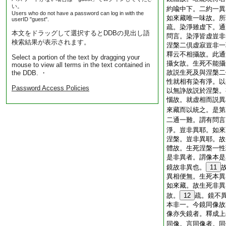
い。
約喩中下。二約一異
Users who do not have a password can log in with the
如來藏唯一味故。所
userID "guest".
疏。染淨雖虚下。通
本文をドラッグして選択するとDDBの見出し語
問言。染淨皆虚豈非
検索結果が表示されます。
涅槃二倶虚寂豈非一
釋云不相攝故。此通
Select a portion of the text by dragging your
攝女故。生死不能攝
mouse to view all terms in the text contained in
故説生死及與涅槃二
the DDB. ・
性就相有染有淨。以
Password Access Policies
以無諍故説於涅槃。
惱故。就虚相而説異
來藏而以統之。是第
二通一難。謂有問言
淨。豈非異耶。如來
涅槃。豈非異耶。故
體故。生死涅槃一性
是非異者。謂像本是
鏡故非異也。
11
異相便無。生死本異
如來藏。故生死非異
故。
12
疏。鏡不
本非一。今鏡同像故
像亦失鏡者。釋成上
同像。言同像者。同