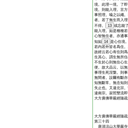
境。此理一境。了即
境。則能入理。言方
事照理。喩之以繩。
者。若了無生而入理
不得。
13
或忘能
能入理。如是種種若
心智無住者。亦通事
知如
14
是心住境
若内若外皆名爲住。
故經云若心有住則爲
生其心。謂生無所住
不生於心則無住心生
便。故大品云。以無
事理生死涅槃。則事
無間者。設爾有斷亦
知無斷常。無念知則
失止也。又違北宗。
違南宗。寂照雙流即
大方廣佛華嚴經隨疏
大方廣佛華嚴經隨疏
第三十四
唐清涼山大華嚴