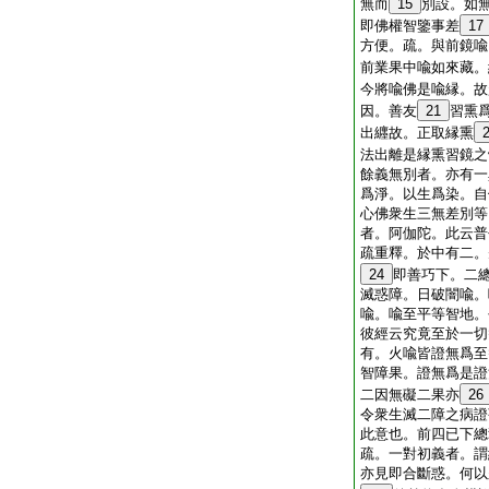
無而
15
別設。如
即佛權智鑒事差
17
方便。疏。與前鏡喩
前業果中喩如來藏。
今將喩佛是喩縁。故
因。善友
21
習熏
出纒故。正取縁熏
法出離是縁熏習鏡之
餘義無別者。亦有一
爲淨。以生爲染。自
心佛衆生三無差別等
者。阿伽陀。此云普
疏重釋。於中有二。
24
即善巧下。二
滅惑障。日破闇喩。
喩。喩至平等智地。
彼經云究竟至於一切
有。火喩皆證無爲至
智障果。證無爲是證
二因無礙二果亦
26
令衆生滅二障之病證
此意也。前四已下總
疏。一對初義者。謂
亦見即合斷惑。何以