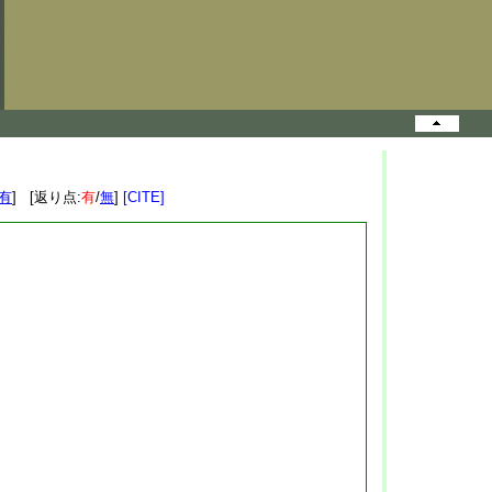
有
] [返り点:
有
/
無
]
[CITE]