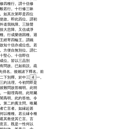
修四種行。謂十信修
般若行。十行修三昧
。如其次第即是四位
使故。即此四位。謂初
外道我執障。三除聲
捨大悲障。又信成淨
種。行成樂徳因種。迴
王經寄四輪王。謂鐵
故知十信亦成位也。若
。方便自無別位。謂仁
十堅心。十信即住
成位。皆以三品別
有問故。已如前説。疏
先得名。後雖諸下釋名。前
二下別釋。於中三
4
一。
三約法理。今初問即是
彼難問故答稱明。此明
。一顯理爲明。此明屬
闇爲明。此約答他。令
。第二約賓主問。唯屬
者亡言者。如縁起甚
何以種種。若云縁令種
遮其救使其亡言。言
意言。既是一性何以