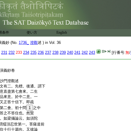
用条件
使い方
English
鈔 (No.
1736_
澄觀
述 ) in Vol. 36
231
232
233
234
235
236
237
238
239
240
241
242
243
[行番号:
無
/
演義鈔卷
寺沙門澄觀述
文有二。先標。後通。謂下
意直盡第七會來。二生
品來意。於中二意。一
又正答十信下。即疏
第二會。初十問
1
之中
答之不答住也。然賢
。如梁攝論云。如須陀
謂燸頂忍世第一。菩薩道前
住十行十迴向。又彼論