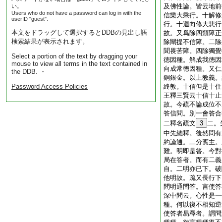
及佛性論。皆云地前
い。
Users who do not have a password can log in with the
信樂大乘行。十解修
userID "guest".
行。十迴向修大悲行
本文をドラッグして選択するとDDBの見出し語
故。又爲除四類障正
検索結果が表示されます。
除闡提不信障。二除
聞畏苦障。四除獨覺
Select a portion of the text by dragging your
徳因種。解成我徳因
mouse to view all terms in the text contained in
向成常徳因種。又仁
the DDB. ・
銅銀金。以上教義。
Password Access Policies
終教。十信但是十住
王釋三賢云十信十止
故。今疏不論成位不
答信問。別一會答合
二釋名疏文
3
二。
中先總釋。後然問有
約論通。二分賓主。
難。明即是答。今對
局在答者。而有二義
自。二明亦已下。破
他明故。疏又長行下
問明通問答。言使答
深中問云。心性是一
種。何以復不相知逆
使答者易釋者。謂問