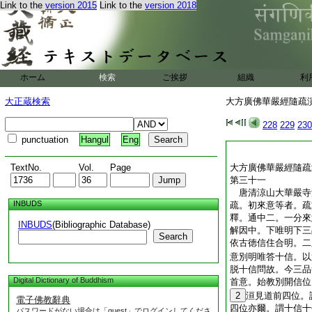
Link to the
version 2015
Link to the
version 2018
ホーム
検索
ご挨拶
組織
利
大正蔵検索
大方廣佛華嚴經隨疏演義
228
229
230
punctuation
Hangul
Eng
TextNo.
Vol.
Page
大方廣佛華嚴經隨疏
第三十一
唐清涼山大華嚴
INBUDS
疏。初來意等者。疏
釋。通中二。一分來
INBUDS
(Bibliographic Database)
解因中。下唯明下三
Search
依古徳信住合明。二
意別明唯答十信。以
脱十信問故。今三品
Digital Dictionary of Buddhism
首意。始教別開信位
2
洹見道前四位。
電子佛教辭典
四位亦爾。謂十信十
パスワードがない場合は「guest」でログインしてくださ