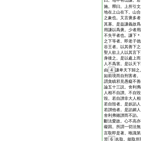
曰。地中有山謙。君
施。釋曰。上所引文
地在上山在下。山合
之象也。又言褒多者
其寡。是益謙義故爲
用謙以爲褒。少者用
不失平者也。謙下＊
之下等者。即老子徳
谷王者。以其善下之
聖人欲上人以其言下
身後之。是以處上而
人不爲害。是以天下
由
4
謙卑天下歸之
如前境而自刑害者。
謂貪瞋邪見愚癡不善
論五十三説。舍利弗
人相不自讃。不自毀
毀。若自讃非大人相
若自毀者。是妖諂人
若讃他者。是諂媚人
舍利弗雖讃而不諂。
斷法愛故。心不高亦
礙因。所謂一切法無
言取即是著。唯識第
苦
6
名取。能取所