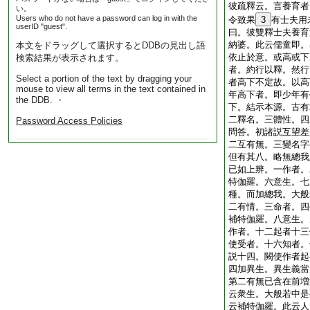
彼疏釋云。言養育者
い。
Users who do not have a password can log in with the
令致果
3
有士夫用
userID "guest".
曰。彼雙釋士夫養育
納婆。此云儒童即。
本文をドラッグして選択するとDDBの見出し語
依止於意。或高或下
検索結果が表示されます。
者。約行以釋。然行
Select a portion of the text by dragging your
者高下不定故。以高
mouse to view all terms in the text contained in
年高下者。即少年有
the DDB. ・
下。結示本源。古有
二釋名。三體性。四
Password Access Policies
問答。初諸説互望差
二互有無。三變名字
但有其八。略無總我
已如上辨。一作者。
特伽羅。六意生。七
種。而加總我。大般
二有情。三命者。四
補特伽羅。八意生。
作者。十二起者十三
使受者。十六知者。
説十四。闕使作者起
四加異生。異生義當
第二有無已含在前増
云衆生。大般若中是
云補特伽羅。此云人