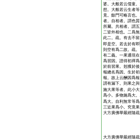
婆。大般若云儒童。
想。大般若云生者等
竟。餘門可略言也。
者。自相者。謂色質
所屬。共相者。謂五
二皆外相也。二爲無
此二。疏。有去不留
即是空。若去於有即
則空有爲二故。疏。
有二義。一果通現在
爲習因。證得初禪爲
於前習果。剋獲於後
報總名爲因。生於初
報。故上云酬因爲報
謂有漏下。則果之與
施大果等者。此小大
爲小。多物施爲大。
爲大。自利無常等爲
三近果爲小。究竟果
大方廣佛華嚴經隨疏
大方廣佛華嚴經隨疏