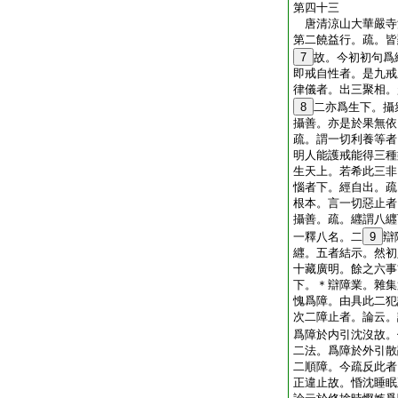
第四十三
唐清涼山大華嚴
第二饒益行。疏。皆
7
故。今初初句爲
即戒自性者。是九戒
律儀者。出三聚相。
8
二亦爲生下。攝
攝善。亦是於果無依
疏。謂一切利養等者
明人能護戒能得三種
生天上。若希此三非
惱者下。經自出。疏
根本。言一切惡止者
攝善。疏。纒謂八纒
一釋八名。二
9
辯
纒。五者結示。然初
十藏廣明。餘之六事
下。＊辯障業。雜集
愧爲障。由具此二犯
次二障止者。論云。
爲障於内引沈沒故。
二法。爲障於外引散
二順障。今疏反此者
正違止故。惛沈睡眠