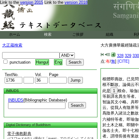
Link to the
version 2015
Link to the
version 2018
ホーム
検索
ご挨拶
組織
利
大正蔵検索
大方廣佛華嚴經隨疏演義
328
329
330
点:
有
/
無
]
[CITE]
punctuation
Hangul
Eng
TextNo.
Vol.
Page
根體即壽故。已見問
根不斷故。論偈云不
此是
1
根命。瑜伽
INBUDS
等新譯名異生等者。
INBUDS
(Bibliographic Database)
智論其文小略。具即
Search
云。從我人有陰界等
爲陰界入諸法之數故
六補特等者。即瑜伽
於土木之稱。即關中
Digital Dictionary of Buddhism
伽名士夫。即十七相
電子佛教辭典
者。謂増長後有業故
パスワードがない場合は「guest」でログインしてくださ