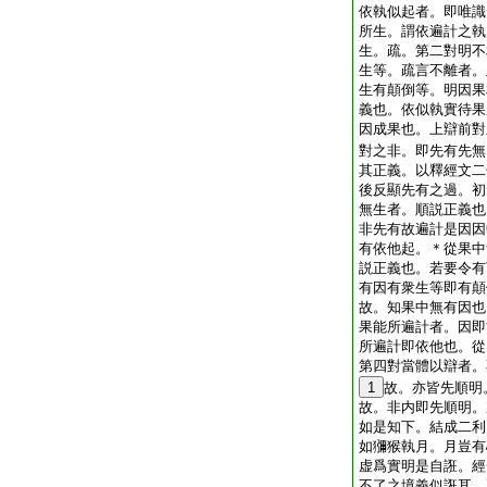
依執似起者。即唯識
所生。謂依遍計之執
生。疏。第二對明不
生等。疏言不離者。
生有顛倒等。明因果
義也。依似執實待果
因成果也。上辯前對
對之非。即先有先無
其正義。以釋經文二
後反顯先有之過。初
無生者。順説正義也
非先有故遍計是因因
有依他起。＊從果中
説正義也。若要令有
有因有衆生等即有顛
故。知果中無有因也
果能所遍計者。因即
所遍計即依他也。從
第四對當體以辯者。
1
故。亦皆先順明
故。非内即先順明。
如是知下。結成二利
如獼猴執月。月豈有
虚爲實明是自誑。經
不了之境義似誑耳。