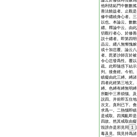
論云於修捨時慳嫉爲
他利悋妬門中數數搖
善法饒益者。止觀是
修中纒繞身心者。三
以也。本論云。數數
纒。釋論中云。由此
切觀行者心。於修善
説十纒者。即第四明
品云。纒八無慚愧嫉
或十加忿覆。論云八
者。毘婆沙師言於被
令心忿發爲性。覆以
疏。此即隨惑下結示
列。後會經。今初。
瞋癡由此三縛。縛諸
四者此經第三地文。
縛。色縛有縛無明縛
所斷中三界煩惱。及
説四。并前即五住地
次文。貪利已下。會
求爲一。二熱惱即瞋
是戒取。四濁亂即是
四故。然其戒取由癡
毀謗亦是邪見同
1
毒及見。我見持爲諸