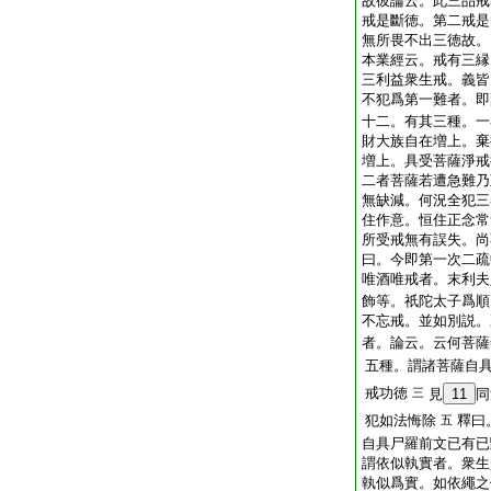
故彼論云。此三品戒
戒是斷徳。第二戒是
無所畏不出三徳故。
本業經云。戒有三縁
三利益衆生戒。義皆
不犯爲第一難者。即
十二。有其三種。一
財大族自在増上。棄
増上。具受菩薩淨戒
二者菩薩若遭急難乃
無缺減。何況全犯三
住作意。恒住正念常
所受戒無有誤失。尚
曰。今即第一次二疏
唯酒唯戒者。末利夫
飾等。祇陀太子爲順
不忘戒。並如別説。
者。論云。云何菩薩
五種。謂諸菩薩自
戒功徳
三
見
11
同
犯如法悔除
釋曰
五
自具尸羅前文已有已
謂依似執實者。衆生
執似爲實。如依繩之