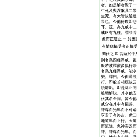
者。如是解者覺了一
生死及與涅槃具二果
生死。有大智故通達
果也。令他得度即悲
耳。疏。亦九戒中二
戒略有九種。謂諸菩
處而正遮止
於應
一
有情應攝受者正攝
調伏之
菩薩於中
四
則名爲四種淨戒。復
般若波羅蜜多倶行淨
名爲九種淨戒。能令
樂。釋曰。今但通説
行。即般若相應故云
脱離垢。即是遮止開
離垢解脱。其令他安
伏其名全同。皆令他
戒含在其中有攝善。
謙尊而光卑而不可踰
亨君子有終吉。彖曰
地道卑而上行。天道
而流謙。鬼神害盈而
謙。謙尊而光卑。而