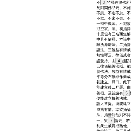
不
3
特釋經得佛所
見阿閦佛品云。不施
不恚。不進不怠。不
不欺。不來不去。不
一戒中義耳。不犯故
戒空寂。疏。初攝律
十度但有三名而無解
中具有解釋。本論中
離所應離法。二攝善
證法。三饒益有情戒
無性釋云。律儀戒者
護受持。由
4
能防
云律儀攝善法戒。能
切佛法。饒益有情戒
平等分布無罪作業成
初建立。釋曰。此下
能建立後二尸羅。由
善根。及益諸有
5
便能建立攝善法戒。
證大菩提。復能建立
成熟有情。準梁攝論
法。攝善利他則不得
一。梁
7
論云。若
利衆生戒爲成熟他。