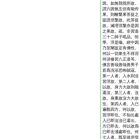
因。如無我我所故。
謂六因無五但有能作
果。則離繋果菩提之
提證涅槃故。此菩提
故。滅理涅槃亦是因
之果故。疏。非習道
三十二師子吼品。恒
學。浮是喩。經中因
乃至闡提定有佛性。
何以一切衆生不得涅
何須修習八正道等。
佛言善哉善哉善男子
若爲洗浴恐怖賊寇。
第一人者。入水則沒
習浮故。第二人者。
以故。身力大故則能
還沒。第三人者。沒
故。身重故沒力大故
住。第四人者。入已
遍觀四方。何以故。
習浮即住。不知出處
入已即沒沒已還出。
方已即去。何以故爲
已即去淺處即住。何
七人者。既至彼岸登