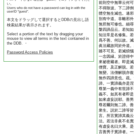
前則空中無華云何可
い。
不得除波。下二諦例
Users who do not have a password can log in with the
userID "guest".
體空無生滅也。邊邪
別有中道。非離邪外
本文をドラッグして選択するとDDBの見出し語
無邪無可修也。細尋
検索結果が表示されます。
槃四諦品云。若知如
Select a portion of the text by dragging your
知法常是名修集。若
mouse to view all terms in the text contained in
爲不善。何以故。滅
the DDB. ・
眞法藏故同於外道。
雖不可見。若滅煩惱
Password Access Policies
一念因縁。於證得中
來祕密藏者。即是滅
僧寶。及正解脱。若
無變。法僧解脱亦復
無作四諦意也。疏。
諦。一實諦義亦是涅
尊第一義中有世諦不
義不。如其有者即是
如來虚妄説耶。善男
尊若爾則無二諦。善
衆生。説於二諦等皆
言。所言實諦其義云
法。若法非眞不名實
有虚妄名曰大乘。是
言善男子實諦者。一