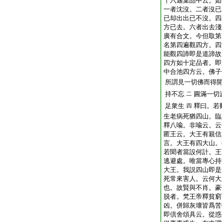
十六迦葉品中云。如
一者沈沒。二者沒已
已却出出已不沒。四
方已去。六者出去淺
廣有合文。今但取第
名第四遍觀四方。四
能觀四諦即是道諦故
四方如十定品者。即
中合池四方云。佛子
所謂見一切佛而得
持不忘
圓滿一切
二
足衆生
釋曰。若
四
生老病死猶四山。臨
釋八喩。非喩云。云
匿王云。大王有親信
言。大王有四大山。
若聞者當設何計。王
逃避處。唯當專心持
大王。我説四山即是
死常來害人。云何大
也。故賢與不肖。豪
脱者。梵王帝釋貧窮
凶。併歸灰壞皆爲苦
即倶舍頌具云。從惑