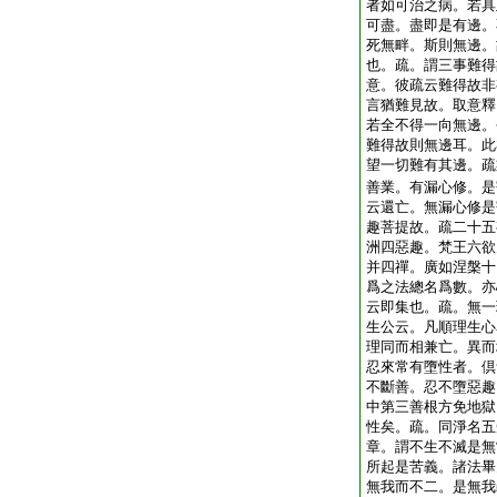
者如可治之病。若具
可盡。盡即是有邊。
死無畔。斯則無邊。
也。疏。謂三事難得
意。彼疏云難得故非
言猶難見故。取意釋
若全不得一向無邊。
難得故則無邊耳。此
望一切難有其邊。疏
善業。有漏心修。是
云還亡。無漏心修是
趣菩提故。疏二十五
洲四惡趣。梵王六欲
并四禪。廣如涅槃十
爲之法總名爲數。亦
云即集也。疏。無一
生公云。凡順理生心
理同而相兼亡。異而
忍來常有墮性者。倶
不斷善。忍不墮惡趣
中第三善根方免地獄
性矣。疏。同淨名五
章。謂不生不滅是無
所起是苦義。諸法畢
無我而不二。是無我