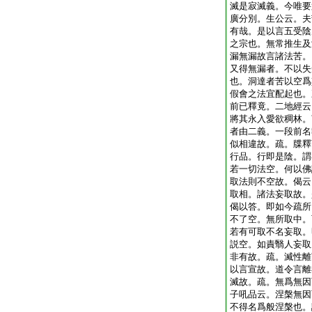
滅是寂滅義。今唯要
廣分別。生公云。夫
有哉。是以言五受陰
之宗也。無常推生及
漏無漏故言諸法苦。
又得無漏者。不以失
也。洞達者苦以空爲
假會之法宜配起也。
前已釋竟。二地經云
將其永入愛欲稠林。
者由二義。一段前名
似相違故。疏。牒釋
行品。行即是陰。謂
若一切法空。何以佛
取法則不空故。偈云
取相。諸法妄取故。
偈以答。即如今疏所
不了空。無所取中。
若有可取不名妄取。
説空。如責翳人妄取
非有故。疏。滅性離
以言宣故。道令言離
滅故。疏。無爲無因
子吼品云。涅槃無因
不得名爲般涅槃也。