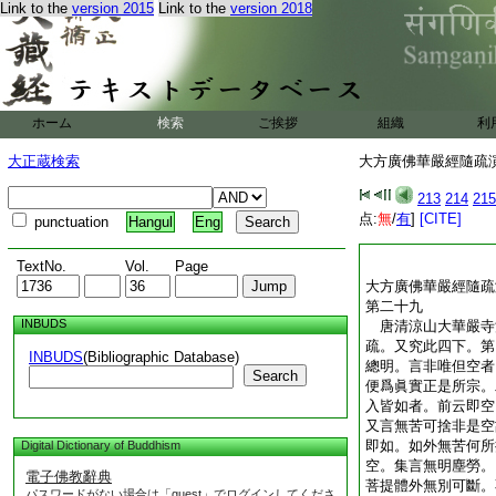
Link to the
version 2015
Link to the
version 2018
門苦。亦開四苦。第
苦開六。六不隨欲苦
八隨逐苦開九。九一
十五故。兩段合一百
中下。會今經文正同
大方廣佛華嚴經隨疏
ホーム
検索
ご挨拶
組織
利
大正蔵検索
大方廣佛華嚴經隨疏演義
213
214
215
点:
無
/
有
]
[CITE]
punctuation
Hangul
Eng
TextNo.
Vol.
Page
大方廣佛華嚴經隨疏
第二十九
INBUDS
唐清涼山大華嚴
疏。又究此四下。第
INBUDS
(Bibliographic Database)
總明。言非唯但空者
Search
便爲眞實正是所宗。
入皆如者。前云即空
又言無苦可捨非是空
即如。如外無苦何所
Digital Dictionary of Buddhism
空。集言無明塵勞。
電子佛教辭典
菩提體外無別可斷。
パスワードがない場合は「guest」でログインしてくださ