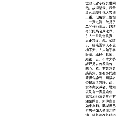
世教化皆令捨於世問
然。故涅槃云。我昔
故久流轉生死大苦海
二重。但用前二性相
二一實之旨。於是乎
二開權顯實故。以諸
今開此局名周法界。
引入一乘則會眞實。
五正釋文。疏。如睫
以一睫毛置掌人不覺
極不安。凡夫如手掌
眼睛。縁極生厭怖。
經第一云。不求大勢
諸邪見以苦欲捨苦。
悲心。疏。有業惑者
惑爲集。別有多門總
即倶舍論云。煩惱名
煩惱故名無諍。疏。
實等亦説滅者。譬如
復別有一實盡處也。
滅惑所顯法身常住有
迦葉問言。如佛所言
如來亦爾。既滅度已
善男子如人然燈之時
油。隨其油在其明猶