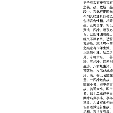
男子有常有樂有我有
之義。疏。故斯一品
段中。言此經正同無
今則具結通具四種也
包博言含性相。相即
生。及與無作。相以
實成二四諦。經宗必
旨。以四種四諦義出
經文不標名目。恐驚
常經論。或名有作無
之結意有作即生滅。
上説無生耳。餘二名
見。今略示名。一善
諦。三相諦。四差別
生諦。八盡無生諦。
菩薩地。次第成就諦
諦。疏。答以名雖在
意。一四諦包含故。
雖在小者。經中多言
故。義通大小。即生
者。如十二縁但事而
因縁名廣事略。事亦
道故。六波羅蜜但顯
但有道滅無苦集故。
足相。言世界有異。