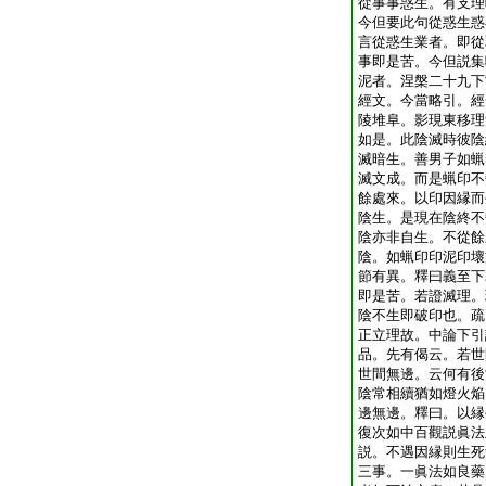
從事事惑生。有支理
今但要此句從惑生惑
言從惑生業者。即從
事即是苦。今但説集
泥者。涅槃二十九下
經文。今當略引。經
陵堆阜。影現東移理
如是。此陰滅時彼陰
滅暗生。善男子如蝋
滅文成。而是蝋印不
餘處來。以印因縁而
陰生。是現在陰終不
陰亦非自生。不從餘
陰。如蝋印印泥印壞
節有異。釋曰義至下
即是苦。若證滅理。
陰不生即破印也。疏
正立理故。中論下引
品。先有偈云。若世
世間無邊。云何有後
陰常相續猶如燈火焔
邊無邊。釋曰。以縁
復次如中百觀説眞法
説。不遇因縁則生死
三事。一眞法如良藥