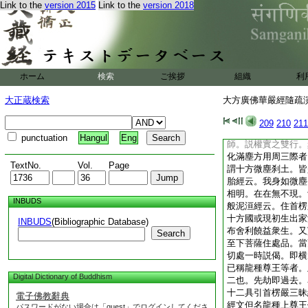
Link to the
version 2015
Link to the
version 2018
揚而躃地。寂順思覩
帝釋心喜。雨天華而
杖而垂涙。劫火燒刹
雨絶供。化鉢飯而無
葉。放一鉢而發本源
也。又如度二十億佛
ホーム
検索
ご挨拶
組織
利
化百千諸龍立登正覺
是以禮妙慧而不忘敬
大正蔵検索
大方廣佛華嚴經隨疏演義
長發心。無言於不二
品。教龍吉祥之分衞
209
210
211
之光明。正覺稱妙。
punctuation
Hangul
Eng
師。説權實之雙行。
化滿塵方用周三際者
TextNo.
Vol.
Page
謂十方微塵刹土。皆
胎經云。我身如微塵
相明。在在無不現。
INBUDS
般泥洹經云。住首楞
十方國或現初生出家
INBUDS
(Bibliographic Database)
布舍利饒益衆生。又
Search
至下菩薩住處品。當
切處一時説偈。即横
已稱龍種尊王等者。
Digital Dictionary of Buddhism
二也。先劫即過去。
十二具引首楞嚴三昧
電子佛教辭典
經文但名龍種上尊王
パスワードがない場合は「guest」でログインしてくださ