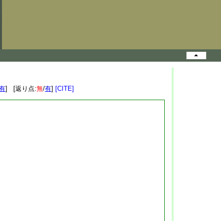
有
] [返り点:
無
/
有
]
[CITE]