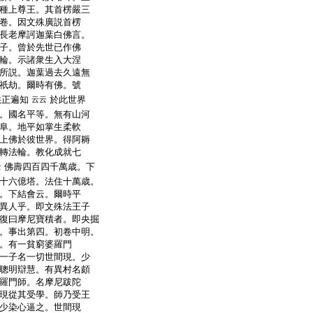
種上尊王。其首楞嚴三
卷。因文殊廣説首楞
長老摩訶迦葉白佛言。
子。曾於先世已作佛
輪。示諸衆生入大涅
所説。迦葉過去久遠無
祇劫。爾時有佛。號
供正遍知
於此世界
云云
。國名平等。無有山河
阜。地平如掌生柔軟
上佛於彼世界。得阿耨
轉法輪。教化成就七
佛壽四百四千萬歳。下
云
十六億塔。法住十萬歳。
。下結會云。爾時平
異人乎。即文殊法王子
復曰摩尼寶積者。即央掘
。事出第四。初卷中明。
。有一貧窮婆羅門
一子名一切世間現。少
聰明辯慧。有異村名頗
羅門師。名摩尼跋陀
現從其受學。師乃受王
少染心逼之。世間現