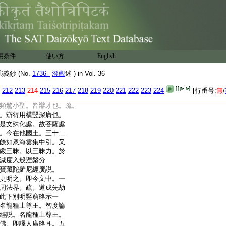
入隱身而立空。故得
至膝。蔽魔愁憂行拄
。蹈水之上而經行。霖
盡。示多身以抗迦
。皆是通辯降魔制外
現説法者。持地猶存。
用条件
使い方
English
者。娑竭王女是一。
本。勸善財而増
鈔 (No.
1736_
澄觀
述 ) in Vol. 36
法門。悉力於安樂行
。下位莫知。答琉璃光
212
213
214
215
216
217
218
219
220
221
222
223
224
[行番号:
無
/
談般若之玄致。屡質本
頻驚小聖。皆辯才也。疏。
。辯得用横竪深廣也。
是文殊化處。故菩薩處
。今在他國土。三十二
餘如衆海雲集中引。又
嚴三昧。以三昧力。於
滅度入般涅槃分
寶藏陀羅尼經廣説。
更明之。即今文中。一
周法界。疏。道成先劫
此下別明竪窮略示一
名龍種上尊王。智度論
經説。名龍種上尊王。
佛。即譯人廣略耳。五