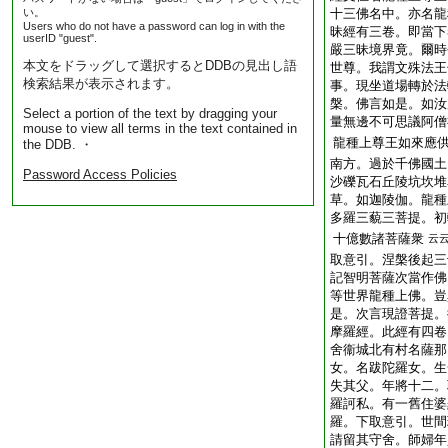
い。
十三佛名中。亦名龍
Users who do not have a password can log in with the
昧經有三卷。即當下
userID "guest".
嚴三昧境界竟。爾時
本文をドラッグして選択するとDDBの見出し語
世尊。我謂文殊法王
検索結果が表示されます。
事。現坐道場轉於法
槃。佛言如是。如汝
Select a portion of the text by dragging your
量無邊不可思議阿僧
mouse to view all terms in the text contained in
龍種上尊王如來應
the DDB. ・
南方。過於千佛國土
Password Access Policies
沙礫瓦石丘陵坑坎堆
草。如迦陵伽。龍種
多羅三藐三菩提。初
十億數諸菩薩衆
云
取意引。涅槃後起三
記智明菩薩次當作佛
等世界龍種上佛。豈
是。次言現證菩提。
摩羅經。此經有四卷
舍衞城北有村名薩那
女。名跋陀羅女。生
失其父。年將十二。
羅訶私。有一舊住婆
羅。下取意引。世間
請留其守舍。師婦年