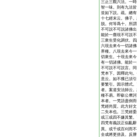
三止三觀六法。一時
智一味。則有九法皆
並如下説。疏。總有
十七經末云。佛子。
脱。何等爲十。所謂
不可説不可説諸佛出
能於一塵現不可説不
三衆生受化調伏。四
六現去來今一切諸佛
界種。八現去來今一
切衆生。十現去來今
有一切諸佛。能於一
不可説不可説言。同
梵本下。因釋此句。
意云。如不獲已須引
要繁引。因示體式。
者。案道安法師云。
種不易。即叡公摩訶
本者。一梵語盡倒而
梵經尚質。此方好文
二失本也。三梵經委
或三或四不嫌其繁。
四梵有義説正似亂辭
異。或千或百刈而不
全成將更傍及。反謄