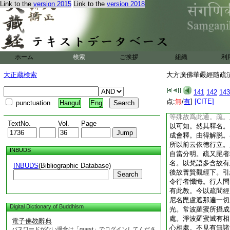
Link to the
version 2015
Link to the
version 2018
妙法無染中。即金剛
諸使。即金剛利菩薩
法輪恒不退。即金剛
輪菩薩。四辯演説無
薩。諸佛衆生事業中
誓慈悲甲。即金剛護
ホーム
検索
ご挨拶
組織
利
薩。摧破魔羅勝軍衆
云金剛牙菩薩。堅持
大正蔵検索
大方廣佛華嚴經隨疏演義
菩薩。又如乘聲濟物
便名華手菩薩等。皆
141
142
143
十名之普是別之總者
点:
無
/
有
]
[CITE]
punctuation
Hangul
Eng
既顯法界總相之徳。
等殊故爲此通。疏。
TextNo.
Vol.
Page
以可知。然其釋名。
成會釋。由得解脱。
所以前云依徳行立。
INBUDS
自當分明。疏又毘者
名。以梵語多含故有
INBUDS
(Bibliographic Database)
後故普賢觀經下。引
Search
令行者懺悔。行人問
有此教。今以疏間經
尼名毘盧遮那遍一切
Digital Dictionary of Buddhism
光。常波羅蜜所攝成
處。淨波羅蜜滅有相
電子佛教辭典
心相處。不見有無諸
パスワードがない場合は「guest」でログインしてくださ