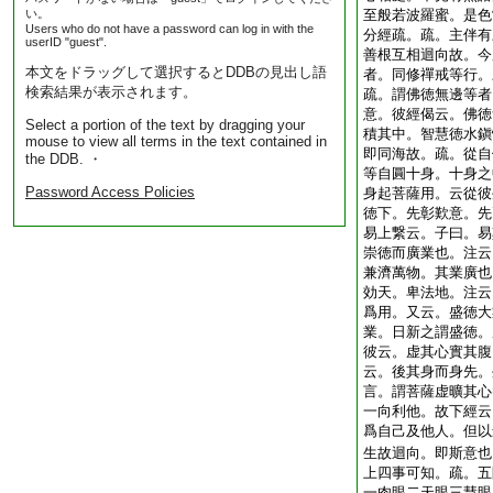
い。
至般若波羅蜜。是色
Users who do not have a password can log in with the
分經疏。疏。主伴有
userID "guest".
善根互相迴向故。今
本文をドラッグして選択するとDDBの見出し語
者。同修禪戒等行。
検索結果が表示されます。
疏。謂佛徳無邊等者
意。彼經偈云。佛徳
Select a portion of the text by dragging your
積其中。智慧徳水鎭
mouse to view all terms in the text contained in
即同海故。疏。從自
the DDB. ・
等自圓十身。十身之
Password Access Policies
身起菩薩用。云從彼
徳下。先彰歎意。先
易上繋云。子曰。易
崇徳而廣業也。注云
兼濟萬物。其業廣也
効天。卑法地。注云
爲用。又云。盛徳大
業。日新之謂盛徳。
彼云。虚其心實其腹
云。後其身而身先。
言。謂菩薩虚曠其心
一向利他。故下經云
爲自己及他人。但以
生故迴向。即斯意也
上四事可知。疏。五
一肉眼二天眼三慧眼