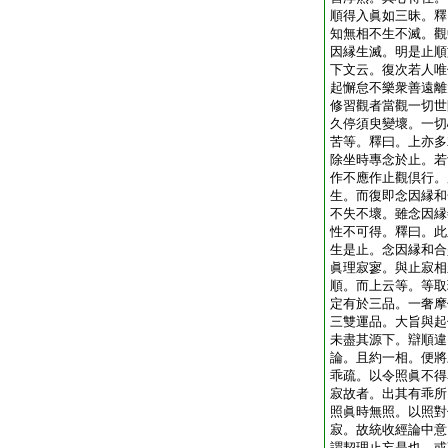
順得入眞如三昧。釋
知無相不生不滅。觀
因縁生滅。明是止順
下文云。復次若人唯
起懈怠不樂衆善遠離
修習觀者當觀一切世
久停須臾變壞。一切
苦等。釋曰。上亦多
除坐時專念於止。若
作不應作止觀倶行。
生。而復即念因縁和
不失不壞。雖念因縁
性不可得。釋曰。此
生是止。念因縁和合
眞理寂寥。與止寂相
順。而上云等。等取
定有於三品。一奢摩
三雙運品。大旨與起
未盡其源下。辯順違
論。且約一相。便將
乖疏。以令照眞不得
寂故者。出其有乖所
照眞時無照。以照對
寂。故統收經論中意
謂契理止妄是也。或