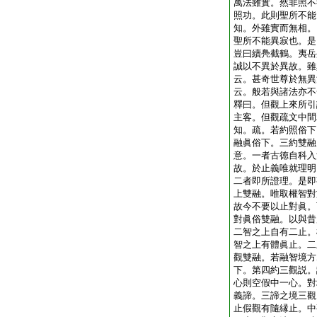
萬法雖實。然非照不
照功。此則聖所不能
知。外雖實而無相。
聖所不能異寂也。是
豈曰續鳧截鶴。夷岳
誠以不異於異故。雖
云。甚奇世尊於無異
云。般若與諸法亦不
釋曰。但觀上來所引
主客。但觀疏文中間
知。疏。若約照俗下
融眞俗下。三約雙融
意。一者古徳自科入
故。於止義唯就理明
二者即所證理。是即
上雙融。唯取權智對
故今不要以止對眞。
對眞俗雙融。以與昔
二智之上自有二止。
智之上有體眞止。二
觀雙融。若融智境方
下。第四約三觀説。
心則空假中一心。對
義諦。三諦之境三觀
止假觀有隨縁止。中