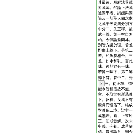
其最後。順經法界藏
界藏耳。然論正法藏
通因果者。謂能與因
論云一切聖人四念處
之藏平等要無分別方
中分二。先正釋。後
成一義。第一智自無
函。今但論蓋圓耳。
別智方證於理。若差
即由上義下。是第二
差。如魚符相合。三
差。如水和乳。言此
味。後即妙有一味。
若皆一味下。第二解
徳下答。答中二。先
2
三。初正釋。謂
能令智相盡故不無。
空。不取於智斯爲眞
下。反釋。反成不有
礙眞而恒俗下。結成
對眞俗二境。辯非一
成無差。疏。上來所
三。初成昔解。次未
申義。今初。成昔解
信。爲出論意。則令