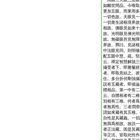
如離世間品。今唯取
更加五眼。而業用多
一切色故。天眼見一
一切衆生諸根境界故
相故。佛眼見如來十
故。光明眼見佛光明
故。無礙眼所見無障
界故。釋曰。見諸根
中法眼見同。則明徹
配五眼中慧。疏。竪
云。禪定智慧解脱三
攝受者下。即勝鬘經
者。即取意結之。彼
住。多分折伏剛強攝
説有五藏者。即彼論
體相品。第一中有二
云。自體相者有二種
別相有三種。何者爲
者無異性。三者潤滑
謂如來藏有其五種。
自性是其藏義。一切
無我爲相故。故説一
者正法藏。因是其藏
等正法。皆取此性作