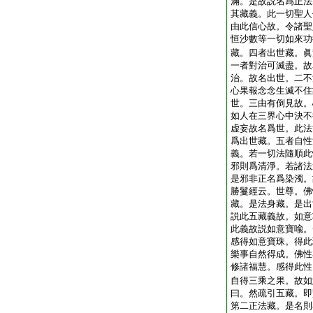
滿。是故説名爲正法
其藏義。此一切聖人
由此信心故。令諸聖
恒沙數等一切如來功
藏。四者出世藏。眞
一者對治可滅盡。故
治。故名出世。二不
心果報念念生滅不住
世。三由有倒見故。
如人在三界心中決不
虚妄故名爲世。此法
爲出世藏。五者自性
義。若一切法隨順此
邪則爲清淨。若諸法
是邪非正名爲染濁。
勝鬘經云。世尊。佛
藏。是法身藏。是出
説此五藏義故。如意
此義故説如意寶喩。
感得如意寶珠。得此
樂事自然得成。佛性
修諸福慧。感得此性
自得三乘之果。故如
曰。然疏引五藏。即
第二正法藏。是名則