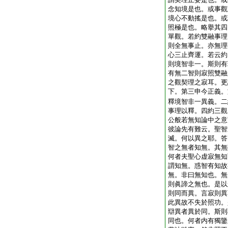
念知境是也。或事觀
境心不動搖是也。或
照極是也。略擧其四
單觀。若約雙融事理
則全無事止。亦無理
心三止齊運。若云約
則境智非一。斯則有
有無二智則寂照雙融
之觀契理之寂耳。更
下。第三申今正義。
釋境智非一異義。二
事理以釋。四約三觀
公般若無知論中之意
彼論先有難云。聖智
滅。何以異之耶。答
智之無者知無。其無
何者夫聖心虚寂無知
謂知無。惑智有知故
無。非曰無知也。無
則眞諦之無也。是以
則同而異。言寂則異
此異故不失於照功。
辯異者異於同。斯則
同也。何者内有獨鑒