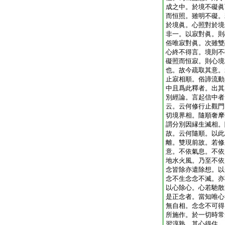
成之中。於境不礙眞
而恒照。雖明不礙。
於境眞。心照對於境
非一。以寂對眞。則
俗唯寂對眞。次雖雙
心終不得言。境則不
礙照而恒寂。則心境
也。故今疏取其意。
止寂相順。俗諦流動
中且爲此釋者。出其
別經論。言起信中者
云。云何修行止觀門
切境界相。隨順奢摩
謂分別因縁生滅相。
故。云何隨順。以此
離。雙現前故。若修
意。不依氣息。不依
地水火風。乃至不依
念皆除亦遣除想。以
念不生念念不滅。亦
以心除心。心若馳散
是正念者。當知唯心
無自相。念念不可得
所施作。於一切時常
習淳熟。其心得住。