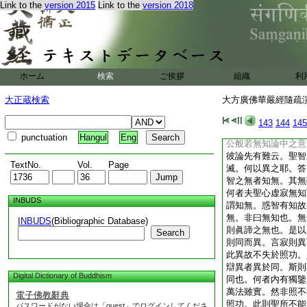
Link to the
version 2015
Link to the
version 2018
境心不動搖是也。或
照極是也。略擧其四
單觀。若約雙融事理
則全無事止。亦無理
心三止齊運。若云約
則境智非一。斯則有
ホーム
検索
ご挨拶
組織
利
有無二智則寂照雙融
之觀契理之寂耳。更
大正蔵検索
大方廣佛華嚴經隨疏演義
下。第三申今正義。
釋境智非一異義。二
143
144
145
事理以釋。四約三觀
punctuation
Hangul
Eng
公般若無知論中之意
彼論先有難云。聖智
TextNo.
Vol.
Page
滅。何以異之耶。答
智之無者知無。其無
何者夫聖心虚寂無知
INBUDS
謂知無。惑智有知故
無。非曰無知也。無
INBUDS
(Bibliographic Database)
則眞諦之無也。是以
Search
則同而異。言寂則異
此異故不失於照功。
辯異者異於同。斯則
Digital Dictionary of Buddhism
同也。何者内有獨鑒
萬法雖實。然非照不
電子佛教辭典
照功。此則聖所不能
パスワードがない場合は「guest」でログインしてくださ