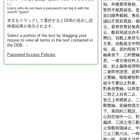
い。
知。外雖實而無相。
Users who do not have a password can log in with the
聖所不能異寂也。是
userID "guest".
豈曰續鳧截鶴。夷岳
本文をドラッグして選択するとDDBの見出し語
誠以不異於異故。雖
検索結果が表示されます。
云。甚奇世尊於無異
云。般若與諸法亦不
Select a portion of the text by dragging your
釋曰。但觀上來所引
mouse to view all terms in the text contained in
主客。但觀疏文中間
the DDB. ・
知。疏。若約照俗下
Password Access Policies
融眞俗下。三約雙融
意。一者古徳自科入
故。於止義唯就理明
二者即所證理。是即
上雙融。唯取權智對
故今不要以止對眞。
對眞俗雙融。以與昔
二智之上自有二止。
智之上有體眞止。二
觀雙融。若融智境方
下。第四約三觀説。
心則空假中一心。對
義諦。三諦之境三觀
止假觀有隨縁止。中
三止三觀六法。一時
智一味。則有九法皆