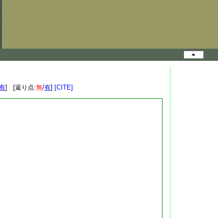
有
] [返り点:
無
/
有
]
[CITE]