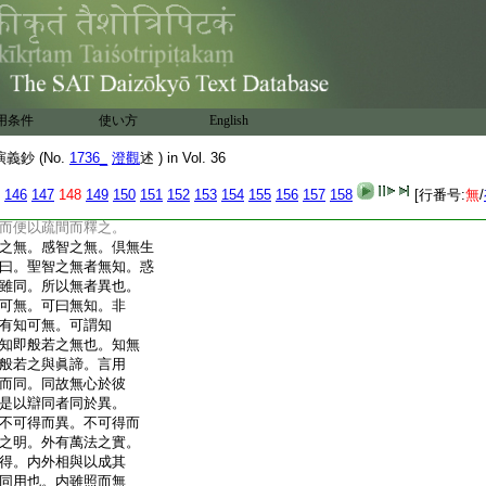
理觀對於理寂。忘心
。廣如賢首品。此由約
。如下疏文。若依古釋。
觀。云何更得三觀一
眞則境智無二。約俗
理。而其結云境則空
用条件
使い方
English
。明知。還融前照事
請細詳。疏。今正釋者
鈔 (No.
1736_
澄觀
述 ) in Vol. 36
於中四。初約證理。以
約照俗以明。
3
三雙融
146
147
148
149
150
151
152
153
154
155
156
157
158
[行番号:
無
/
圓融以釋。今初。即肇
而便以疏間而釋之。
之無。感智之無。倶無生
曰。聖智之無者無知。惑
雖同。所以無者異也。
可無。可曰無知。非
有知可無。可謂知
知即般若之無也。知無
般若之與眞諦。言用
而同。同故無心於彼
是以辯同者同於異。
不可得而異。不可得而
之明。外有萬法之實。
得。内外相與以成其
同用也。内雖照而無