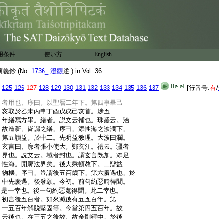
:
削謂刪去。筆謂増益。有云理書勘受削而注
:
之。良以古人書竹木簡。以刀削故序曰。遂
:
得甘露流津下。三感徴也。十四日是辛酉。
:
庚申即十三日。壬戍即十五日。前後一日各
:
有感徴。謂則天於十三日夜夢。見遍天之
:
内皆降甘露。十四日覃開譯經。十五日天
用条件
使い方
English
:
降甘雨。覃者。爾雅云。及延也。郭璞注云。謂
:
蔓延相被及也。式開下成上徴祥。此二句亦
鈔 (No.
1736_
澄觀
述 ) in Vol. 36
:
可通上二瑞。皆一味之澤。亦可式開實相
:
成上甘露。不死之藥況實相之常住故。一
125
126
127
128
129
130
131
132
133
134
135
136
137
[行番号:
有
/
:
味之澤成上膏雨。一雲一雨無異味故。式
:
者用也。序曰。以聖暦二年下。第四事畢己
:
亥取於乙未丙申丁酉戊戌己亥首。渉五
:
年繕寫方畢。繕者。説文云補也。珠叢云。治
:
故造新。皆謂之繕。序曰。添性海之波瀾下。
:
第五讃益。於中二。先明益教理。大波曰瀾。
:
玄言曰。廓者張小使大。鄭玄注。禮云。疆者
:
界也。説文云。域者封也。謂玄言既加。添足
:
性海。開廓法界矣。後大乘頓教下。二辯益
:
物機。序曰。豈謂後五百歳下。第六慶遇也。於
:
中先慶遇。後發願。今初。前句約惡時得聞。
:
是一幸也。後一句約惡處得聞。此二幸也。
:
初言後五百者。如來滅後有五五百年。第
:
一五百年解脱堅固等。今當第四五百年。故
:
云後也。在三五之後故。故金剛經中。於後