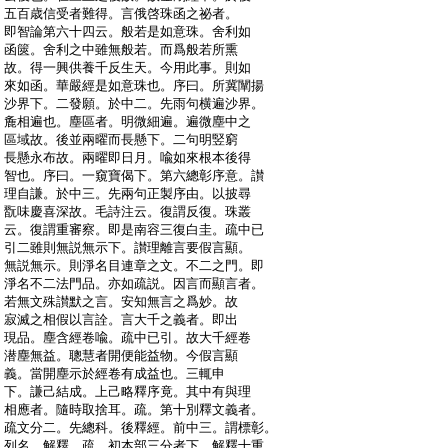
:
五百歳信受者難得。言俄啓珠函之祕者。
:
即智論第六十四云。般若是如意珠。舍利如
:
函篋。舍利之中雖無般若。而爲般若所熏
:
故。得一興供養千反生天。今用此事。則如
:
來如函。華嚴經是如意珠也。序曰。所冀闡揚
:
沙界下。二發願。於中二。先雨句横遍沙界。
:
麁相遍也。塵區者。明微細遍。遍微塵中之
:
區域故。後並兩曜而長懸下。二句明竪窮
:
長懸永布故。兩曜即日月。喩如來根本後得
:
智也。序曰。一窺寶偈下。第六總彰序意。讃
:
理自謙。於中三。先兩句正製序由。以披尋
:
翫味慶喜深故。毛詩注云。復謂反復。珠叢
:
云。復謂重審察。即是南容三復白圭。疏中已
:
引二雖則無説無示下。讃理離言要假言顯。
:
無説無示。則淨名目連章之文。不二之門。即
:
淨名不二法門品。亦如疏説。因言而顯言者。
:
若無文殊讃默之言。安知無言之爲妙。故
:
寂滅之相假以言詮。言大千之義者。即出
:
現品。塵含經卷喩。疏中已引。故大千經卷
:
潜塵無益。聰慧者開便能益物。今假言顯
:
義。當開塵示於經卷有成益也。三輒申
:
下。謙己結成。上己略釋序竟。其中有與理
:
相應者。隨時取捨耳。疏。第十別釋文義者。
:
疏文分二。先總科。後釋經。前中三。謂標彰。
:
列名。解釋。疏。初本部三分者下。解釋十重