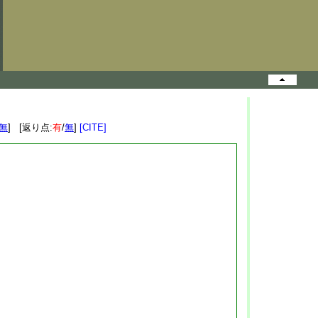
無
] [返り点:
有
/
無
]
[CITE]