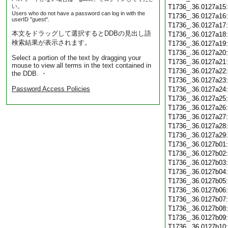
い。
T1736_.36.0127a15
Users who do not have a password can log in with the
T1736_.36.0127a16
userID "guest".
T1736_.36.0127a17
本文をドラッグして選択するとDDBの見出し語
T1736_.36.0127a18
検索結果が表示されます。
T1736_.36.0127a19
T1736_.36.0127a20
Select a portion of the text by dragging your
T1736_.36.0127a21
mouse to view all terms in the text contained in
T1736_.36.0127a22
the DDB. ・
T1736_.36.0127a23
Password Access Policies
T1736_.36.0127a24
T1736_.36.0127a25
T1736_.36.0127a26
T1736_.36.0127a27
T1736_.36.0127a28
T1736_.36.0127a29
T1736_.36.0127b01
T1736_.36.0127b02
T1736_.36.0127b03
T1736_.36.0127b04
T1736_.36.0127b05
T1736_.36.0127b06
T1736_.36.0127b07
T1736_.36.0127b08
T1736_.36.0127b09
T1736_.36.0127b10