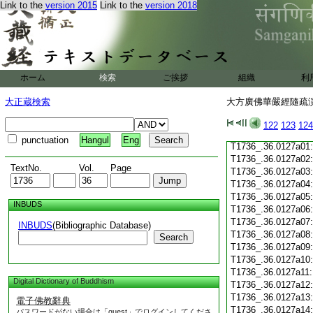
Link to the
version 2015
Link to the
version 2018
T1736_.36.0126c19
T1736_.36.0126c20
T1736_.36.0126c21
T1736_.36.0126c22
T1736_.36.0126c23
T1736_.36.0126c24
ホーム
検索
ご挨拶
組織
利
T1736_.36.0126c25
T1736_.36.0126c26
大正蔵検索
大方廣佛華嚴經隨疏演義
T1736_.36.0126c27
T1736_.36.0126c28
122
123
124
T1736_.36.0126c29
punctuation
Hangul
Eng
T1736_.36.0127a01
T1736_.36.0127a02
TextNo.
Vol.
Page
T1736_.36.0127a03
T1736_.36.0127a04
T1736_.36.0127a05
INBUDS
T1736_.36.0127a06
T1736_.36.0127a07
INBUDS
(Bibliographic Database)
T1736_.36.0127a08
Search
T1736_.36.0127a09
T1736_.36.0127a10
T1736_.36.0127a11
Digital Dictionary of Buddhism
T1736_.36.0127a12
T1736_.36.0127a13
電子佛教辭典
T1736_.36.0127a14
パスワードがない場合は「guest」でログインしてくださ