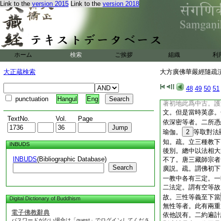
Link to the
version 2015
Link to the
version 2018
有二宗。又案西域記
師。欲從學法。師令
窮究。三藏自思本欲
我夙願。遂不學此宗
和
33
上義分齊云
天竺國三藏法師地婆
ホーム
検索
ご挨拶
組織
利
太原寺翻譯經論。躬
戒賢遠承下。第二雙
大正蔵検索
大方廣佛華嚴經隨疏演義
中文皆有五。一師資
顯所立。四彰了不了
48
49
50
51
賢中初。師資相承中
punctuation
Hangul
Eng
著初地此爲中古。護
文。但是當時英彦。
TextNo.
Vol.
Page
依深密等者。二所憑
瑜伽。
2
等取對法
知。疏。立三種教下
INBUDS
後別。總中以法相大
INBUDS
(Bibliographic Database)
不了。唐三藏師宗者
Search
廣説。疏。謂佛初下
一教中各有三定。一
二法定。謂有空等故
故。三性等義至下當
Digital Dictionary of Buddhism
無性等者。此有兩重
電子佛教辭典
依他説有。二約遍計
パスワードがない場合は「guest」でログインしてくださ