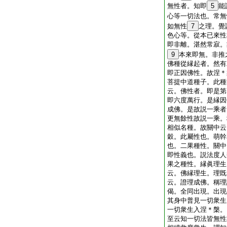
無性者。知即
5
能
心等一切法也。常無
如無性
7
之理。覺
色心等。從本已來性
即非離。湛然常寂。
9
本來即無。非推
佛種從縁起者。然有
即正因佛性。故涅＊
菩提中道種子。此種
云。佛性者。即是第
即六度萬行。是縁因
成佛。是故説一乘者
更無餘性故説一乘。
相似名種。故關中云
穀。此屬性也。萌幹
也。二果種性。關中
即性義也。説法度人
果之種性。縁眞理生
云。佛縁理生。理既
云。證理成佛。稱理
偈。全同出現。出現
其身中普見一切衆生
一切衆生入涅＊槃。
至云知一切法皆無性