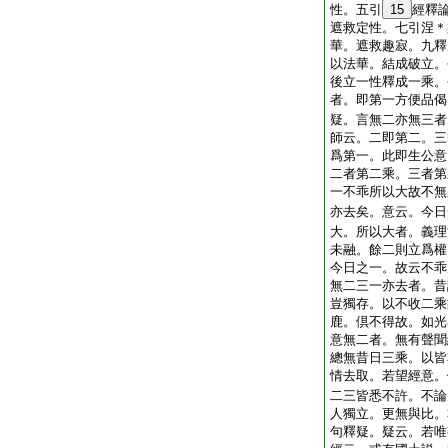
性。五引
15
經釋
遮救定性。七引涅＊
華。遮救趣寂。九釋
以法華。結成破立。
後立一性釋成一乘。
者。即第一方便品偈
疑。言無二亦無三者
師云。二即第二。三
爲第一。此即生公意
二者第二乘。三者第
一不乖所以大故不無
亦去矣。意云。今日
大。所以大者。義理
未融。餘二則立爲權
今日之一。故云不乖
無二三一亦去者。昔
豈獨存。以不收二乘
鹿。倶不得故。如光
意無二者。無有聲聞
總無昔日三乘。以皆
情去取。若望經意。
二三皆悉不許。不論
人獨立。更無與比。
句釋疑。疑云。若唯