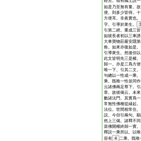
經云。或有國土説一
如是乃至無有量。故
便。則多少皆得。十
方便耳。非眞實也。
字。引導於衆生。
引第二經。重成三皆
如彼長者初以三車誘
大車寶物莊嚴安隱第
咎。如來亦復如是。
引導衆生。然後但以
此文皆明先三是權。
歸一。亦是三爲方便
唯一下。引其二文。
句總以一性成一乘。
乘。既唯一性並同作
云諸佛兩足尊下。引
章。故彼偈云。未來
數諸法門。其實爲一
常無性佛種從縁起。
法位。世間相常住。
説。今但引兩句。顯
然上三偈。諸釋不同
當佛開權終歸一實。
釋説一乘所以。以唯
容有
4
二乘。既唯