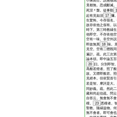
小乘聞空。謂無物爲
竟都無。恐成斷滅。
死涅＊槃。徒事勤
起有見如須
17
彌
生驚怖。今存假名。
故存依他之假有。以
時下。第三時教縁生
他即空。不存依他空
空有一味。非空外説
即故無異
18
味。
見空。空有二體既同
遍計。疏。此三次第
論本頌。即中論五百
20
曰。分別即智
爲般若燈者。照了般
故。又體即般若。照
見經本。但依賢首引
若是智。摩訶是大。
同妙義。疏。然此二
藏和尚起信疏。問云
自答云。無會無不會
檀。
23
悉檀者。
聖教。隨縁益物。何
無不會者。即可會也