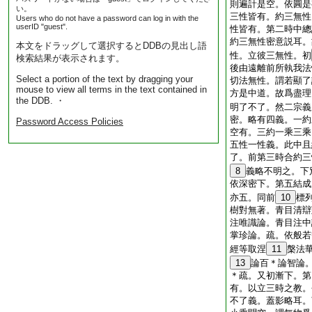
則遍計是空。依圓是
い。
三性皆有。約三無性
Users who do not have a password can log in with the
userID "guest".
性皆有。第二時中總
約三無性密意説耳。
本文をドラッグして選択するとDDBの見出し語
性。立彼三無性。初
検索結果が表示されます。
後由遠離前所執我法
Select a portion of the text by dragging your
切法無性。謂若顯了
mouse to view all terms in the text contained in
方是中道。故爲盡理
the DDB. ・
明了不了。然二宗義
密。略有四義。一約
Password Access Policies
空有。三約一乘三乘
五性一性義。此中且
了。前第三時合約三
8
義略不明之。下
依深密下。第五結成
亦五。同前
10
標
樹對無著。青目清辯
注唯識論。青目注中
掌珍論。疏。依般若
經等取涅
11
槃法
13
論百＊論智論
＊疏。又初漸下。第
有。以立三時之教。
不了義。蓋影略耳。