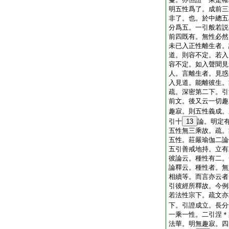
明五性爲了。成前三
非了。也。於中總五
分爲五。一引般若説
前四既有。無性必然
未已入正性離生者。
道。則容不定。若入
容不定。如入聲聞見
人。言離生者。見惑
入見道。能離彼生。
疏。深密第二下。引
前文。後又云一切趣
趣寂。則五性義成。
引十
13
論。明定
五性無三乘故。疏。
五性。莊嚴瑜伽二論
五引善戒地持。立有
彼論云。種性有二。
論釋云。種性者。無
相續等。而言亦云者
引彼經所釋故。今例
若法性宗下。疏文亦
下。引證成立。長分
一乘一性。二引涅＊
法華。明無趣寂。四