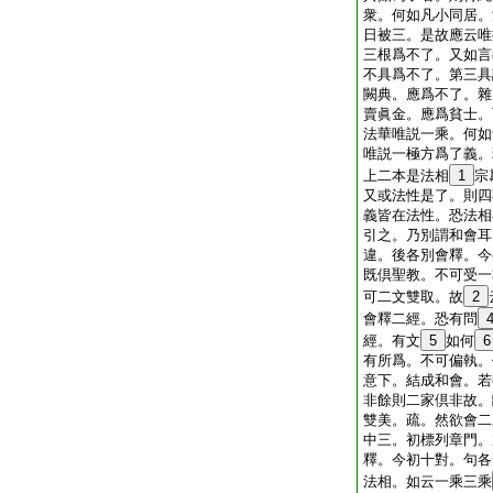
衆。何如凡小同居。
日被三。是故應云唯
三根爲不了。又如言
不具爲不了。第三具
闕典。應爲不了。雜
賣眞金。應爲貧士。
法華唯説一乘。何如
唯説一極方爲了義。
上二本是法相
1
宗
又或法性是了。則四
義皆在法性。恐法相
引之。乃別謂和會耳
違。後各別會釋。今
既倶聖教。不可受一
可二文雙取。故
2
會釋二經。恐有問
經。有文
5
如何
6
有所爲。不可偏執。
意下。結成和會。若
非餘則二家倶非故。
雙美。疏。然欲會二
中三。初標列章門。
釋。今初十對。句各
法相。如云一乘三乘