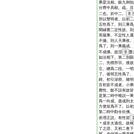
乘是法相。餘九例知
分齊中具顯。疏。且
二也。於中二。
8
所以雙明者。以初二
五性爲了。則三乘爲
聞縁覺二定性故。則
菩薩乘。不定性人通
不攝。則人天乘收。
爲了。則一乘義成。
不成佛。故涅
9
槃
如法相下。第二別顯
二。先標所宗。後故
立。總爲二段。一明
了。後明五性爲了。
經。初引深密。雖明
言初皆不成者。小乘
覺性。餘不説有故皆
是第二時中唯説一乘
爲一向成。盡成則太
方便並爲不了。以初
第二時中勸令欣佛。
依理正説。有性皆
＊成非太過也。故稱
了之證。又初二卷下
鬘。亦但證一乘是權