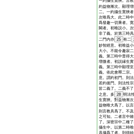
一約攝生寛狹。言教
約益物漸次。顯理増
二。一約攝生寛狹者
次唯爲大。此二時中
爲發趣一切乘者。寛
闕者。初唯説小。次
非了義。於第三時具
二門内亦
25
有二
妙智經意。初唯益小
大小。不能令趣寂二
義。第三時中普得大
増微者。初説縁生實
義。第三時中顯理至
義。依此會釋二宗。
意。謂約初門。則法
若約後門。則法性宗
皆二義了。二義不了
之意。多
28
明法
生寛狹。對益物漸次
益物唯大爲了。以言
則言教具爲了。不及
之可知。二者言中雖
了。深密宗中二種了
攝生中。以第二時唯
具攝爲了者。則得純