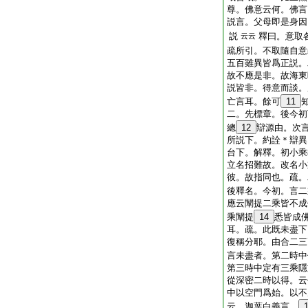
尊。佛意云何。佛言
説言。父母即是身因
説
釋曰。意取
云云
疏所引。不取隨自意
五百雖異皆爲正説。
故不應是非。故海東
説皆非。得意而談。
亡言耳。餘可
11
二。先標章。後今初
總
12
辯源由。次
所説下。約詮＊辯異
台下。解釋。初小乘
立名招難故。改名小
彼。故指同也。疏。
後釋名。今初。言二
應云闡提二乘皆不成
乘闡提
14
悉皆成
耳。疏。此既未盡下
復稱分耶。由合二三
言未盡者。第二時中
第三時中定有三乘隱
從深密二時以得。云
中以空門爲始。以不
云。迦葉白義言。