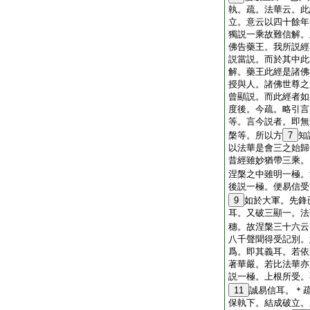
執。疏。法華云。此
立。意云以四十餘年
獨説一乘故難信解。
佛告藥王。我所説經
説當説。而於其中此
解。藥王此經是諸佛
授與人。諸佛世尊之
曾顯説。而此經者如
度後。今疏。略引言
等。言今説者。即無
槃等。所以方
7
知
以法華是會三之始歸
昔經雖妙猶帶三乘。
涅槃之中雖明一極。
後説一極。便易信受
9
如於大軍。先鋒
耳。又破三顯一。法
穗。故涅槃三十六云
八千聲聞得受記別。
爲。即其義耳。若依
著華嚴。若比法華亦
説一極。上根所受。
11
誠易信耳。＊
保執下。結成破立。