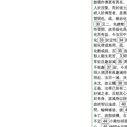
餘國作佛更有異名。
入於涅槃。而於彼土
經入於佛慧者。是應
聲聞也。疏。權必化
30
又二。先總奪
性聲聞。故菩薩化爲
化而有益。今汝宗中
化
33
於定性
34
能化便成無用。疏。
化翻成損。言
35
類人厭生死苦。又聞
常欲且趣寂滅
36
不敢趣
37
寂。今
弱人便謂有眞趣滅得
得起。汝宗一滅。決
永沈。故云爾
38
正義。法華已前有二
好滅之者。且順其心
於有身。故滅身以歸
故絶智以淪虚。
40
勞。輪轉修途。疲
永亡。故順彼機。言
不定
44
小乘怯弱
心。
46
便聞永寂