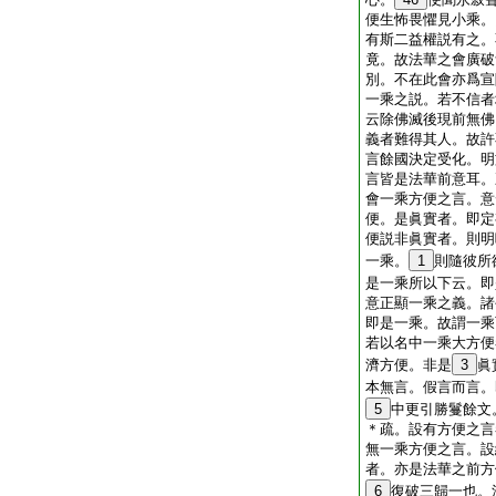
便生怖畏懼見小乘。
有斯二益權説有之。
竟。故法華之會廣破
別。不在此會亦爲宣
一乘之説。若不信者
云除佛滅後現前無佛
義者難得其人。故許
言餘國決定受化。明
言皆是法華前意耳。
會一乘方便之言。意
便。是眞實者。即定
便説非眞實者。則明
一乘。
1
則隨彼所
是一乘所以下云。即
意正顯一乘之義。諸
即是一乘。故謂一乘
若以名中一乘大方便
濟方便。非是
3
眞
本無言。假言而言。
5
中更引勝鬘餘文
＊疏。設有方便之言
無一乘方便之言。設
者。亦是法華之前方
6
復破三歸一也。