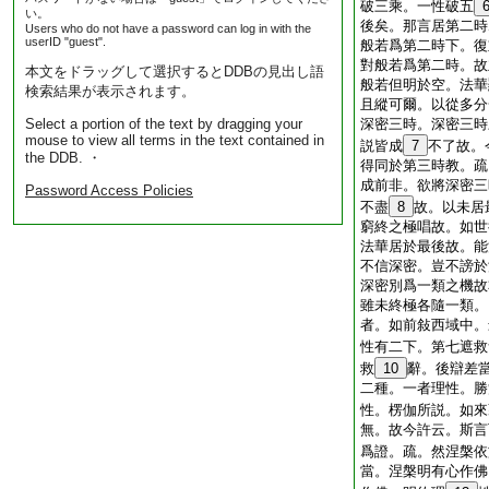
破三乘。一性破五
い。
後矣。那言居第二時
Users who do not have a password can log in with the
userID "guest".
般若爲第二時下。復
對般若爲第二時。故
本文をドラッグして選択するとDDBの見出し語
般若但明於空。法華
検索結果が表示されます。
且縱可爾。以從多分
Select a portion of the text by dragging your
深密三時。深密三時
mouse to view all terms in the text contained in
説皆成
7
不了故。
the DDB. ・
得同於第三時教。疏
成前非。欲將深密三
Password Access Policies
不盡
8
故。以未居
窮終之極唱故。如世
法華居於最後故。能
不信深密。豈不謗於
深密別爲一類之機故
雖未終極各隨一類。
者。如前敍西域中。
性有二下。第七遮救
救
10
辭。後辯差
二種。一者理性。勝
性。楞伽所説。如來
無。故今許云。斯言
爲證。疏。然涅槃依
當。涅槃明有心作佛