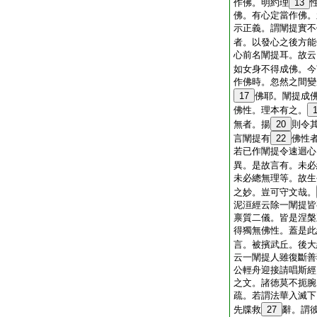
作佛。明約理
13
佛。有心定當作佛。
示正義。謂闡提實不
者。以發心之後方能
心前名闡提耳。故云
如女身不得成佛。今
作佛時。忽然之間變
17
佛耶。闡提成
佛性。理本有之。
無者。揚
20
則令
言闡提有
22
佛性
若已作闡提令速迴心
異。是故言有。未必
未必總無理等。故生
之妙。豈可守文哉。
泥洹經云除一闡提皆
禀質二儀。皆是涅槃
得獨無佛性。蓋是此
言。被擯武丘。後大
云一闡提人雖復斷善
公輕舟迎接請唱斯經
之文。諸徳莫不扼腕
疏。若謂法華入滅下
先牒救
27
辭。謂