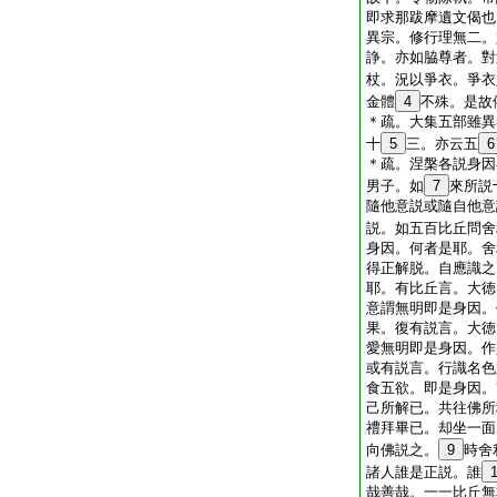
即求那跋摩遺文偈也
異宗。修行理無二。
諍。亦如脇尊者。對
杖。況以爭衣。爭衣
金體
4
不殊。是故
＊疏。大集五部雖異
十
5
三。亦云五
6
＊疏。涅槃各説身因
男子。如
7
來所説
隨他意説或隨自他意
説。如五百比丘問舍
身因。何者是耶。舍
得正解脱。自應識之
耶。有比丘言。大徳
意謂無明即是身因。
果。復有説言。大徳
愛無明即是身因。作
或有説言。行識名色
食五欲。即是身因。
己所解已。共往佛所
禮拜畢已。却坐一面
向佛説之。
9
時舍
諸人誰是正説。誰
哉善哉。一一比丘無