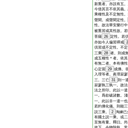
新熏者。亦説有五。
今借其言不依其義。
乘種性及不定無性。
聲聞。成聲聞定性。
性。故法華安樂行中
被熏習成其性故。若
菩薩
26
定性。若
亦如今人偏習禪戒
倶習成不定性。不定
三乘
28
者。則成
成五種性＊者。依其
有無二者。本有佛性
心定當
29
成佛。
入理等者。眞理寂寥
三。三亡
31
則一
寂寥孰三孰一。故法
法之所印。此以一遣
一。爲欲破諸數。淺
一。此以非一遣一也
若約佛化儀。則能三
説三乘。
2
淘練已
有國土説一乘。或二
至無有量。釋曰。尚
故下。令物除執。常