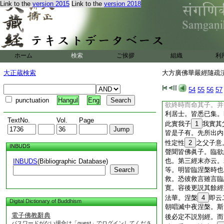
Link to the
version 2015
Link to the
version 2018
即第八卷末論曰。佛
曰。一切三世諸佛共
違背。故名正法。又
由所説道理勝。及所
來成立正法有三種。
三立一乘。於此三中
ホーム
検索
ご挨拶
組織
利
立。
24
釋曰。既
則三非了矣。＊疏。
大正蔵検索
大方廣佛華嚴經隨疏演義
宗論之異名耳。疏。
引法華第二信解品文
54
55
56
57
知子意漸以通泰。成
punctuation
Hangul
Eng
欲終時而命其子。并
利居士。皆悉已集。
TextNo.
Vol.
Page
此實我子
1
我實其
皆是子有。先所出内
性定性
2
之父子意
INBUDS
聲聞皆佛眞子。臨欲
也。第三經末亦云。
INBUDS
(Bibliographic Database)
Search
等。明皆臨涅槃時也
救。恐彼救言雖言臨
寛。容後更説其餘經
法華。涅槃
4
即云
Digital Dictionary of Buddhism
朝唱滅中夜涅槃。斯
電子佛教辭典
後必定不説別經。而
パスワードがない場合は「guest」でログインしてくださ