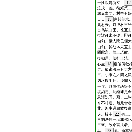
一性以爲所立。
12
證成一義。彼經第二
城五由旬。村中有好
日日
13
進其美水
此村去。時彼村主語
當爲汝白王。改五由
得近往來不疲。即往
由旬。衆人聞已便大
由旬。與彼本來五由
聞此言。信王語故。
復如是。修行正法。
心生
18
疲倦便欲
進。如來法王有大方
三。小乘之人聞之歡
徳求度生死。後聞人
一道。以信佛語終不
復如是。此經即是金
息諸説耳。疏。上約
令不相違。然此會者
非。以生過患故復會
失。於中
22
有三
言約法則一者非佛化
三乘。故今言法者。
耳。
23
疏。新熏