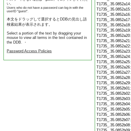
い。
T1735_.35.0852a14
Users who do not have a password can log in with the
T1735_.35.0852a15
userID "guest".
T1735_.35.0852a16
本文をドラッグして選択するとDDBの見出し語
T1735_.35.0852a17
検索結果が表示されます。
T1735_.35.0852a18
T1735_.35.0852a19
Select a portion of the text by dragging your
T1735_.35.0852a20
mouse to view all terms in the text contained in
T1735_.35.0852a21
the DDB. ・
T1735_.35.0852a22
Password Access Policies
T1735_.35.0852a23
T1735_.35.0852a24
T1735_.35.0852a25
T1735_.35.0852a26
T1735_.35.0852a27
T1735_.35.0852a28
T1735_.35.0852a29
T1735_.35.0852b01
T1735_.35.0852b02
T1735_.35.0852b03
T1735_.35.0852b04
T1735_.35.0852b05
T1735_.35.0852b06
T1735_.35.0852b07
T1735_.35.0852b08
T1735_.35.0852b09