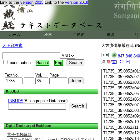
Link to the
version 2015
Link to the
version 2018
T1735_.35.0851c18
T1735_.35.0851c19
T1735_.35.0851c20
T1735_.35.0851c21
T1735_.35.0851c22
T1735_.35.0851c23
ホーム
検索
ご挨拶
組織
利
T1735_.35.0851c24
T1735_.35.0851c25
大正蔵検索
大方廣佛華嚴經疏 (N
T1735_.35.0851c26
T1735_.35.0851c27
847
848
849
T1735_.35.0851c28
点:
無
/
有
]
[CITE]
punctuation
Hangul
Eng
T1735_.35.0851c29
T1735_.35.0852a01
TextNo.
Vol.
Page
T1735_.35.0852a02
T1735_.35.0852a03
T1735_.35.0852a04
INBUDS
T1735_.35.0852a05
T1735_.35.0852a06
INBUDS
(Bibliographic Database)
T1735_.35.0852a07
Search
T1735_.35.0852a08
T1735_.35.0852a09
T1735_.35.0852a10
Digital Dictionary of Buddhism
T1735_.35.0852a11
T1735_.35.0852a12
電子佛教辭典
T1735_.35.0852a13
パスワードがない場合は「guest」でログインしてくださ