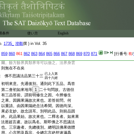
:
3
誰入。即末田乞地之所。略如音義。廣出
:
西域記第三。十増長歡喜城。古釋云。即南印
:
度。尊者窟者。即上座部所居之所。十一庵
:
浮梨摩。此云無垢。即是果名。此國豐而且勝
:
故以爲名。在中印度境。十二乾陀羅國。此
:
云持地國。多得道果者護持。不爲他國
用条件
使い方
English
:
侵害故。或云香遍。遍國香草先發故。
4
苫婆
:
羅者是香華樹名。與初品苫末羅。梵言輕
o.
1735_
澄觀
撰 ) in Vol. 35
:
重耳。遍窟側近多生此故。相傳云。是佛留
:
影之所。具如西域記及大集月藏分第十。此
859
860
861
862
863
864
865
866
867
868
869
870
871
[行番号:
有
/
:
文之終都無結束。或是經來不盡。閻浮既
:
爾。餘方餘界異類界等可以倣之。法界身雲
:
則無在不在矣
已上入第
:
佛不思議法品第三十三
四十六經
:
初明來意。先通後別。通則此下五品。爲答
:
第二會初如來地等
1
二十句問故。古徳但
:
有三品答前。謂前明修生之因。今辨修生
:
之果。因圓果滿故次來也。若答前問。何
:
以重請。由因果隔絶念法希聞。因徳尚深。
:
果必玄妙。故念請耳。別明此品。則前品因
:
終。此品果始。故次來也。二釋名者。如來果
:
法迥超言慮。故以爲名。斯即佛之不思議法
:
也。三宗趣者。先總後別。總明説佛果徳體
:
用。心言罔及爲宗。令總忘言絶想速滿爲