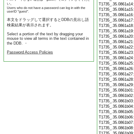
い。
T1735_.35.0861a14
Users who do not have a password can log in with the
T1735_.35.0861a15
userID "guest".
T1735_.35.0861a16
本文をドラッグして選択するとDDBの見出し語
T1735_.35.0861a17
検索結果が表示されます。
T1735_.35.0861a18
T1735_.35.0861a19
Select a portion of the text by dragging your
T1735_.35.0861a20
mouse to view all terms in the text contained in
T1735_.35.0861a21
the DDB. ・
T1735_.35.0861a22
Password Access Policies
T1735_.35.0861a23
T1735_.35.0861a24
T1735_.35.0861a25
T1735_.35.0861a26
T1735_.35.0861a27
T1735_.35.0861a28
T1735_.35.0861a29
T1735_.35.0861b01
T1735_.35.0861b02
T1735_.35.0861b03
T1735_.35.0861b04
T1735_.35.0861b05
T1735_.35.0861b06
T1735_.35.0861b07
T1735_.35.0861b08
T1735_.35.0861b09