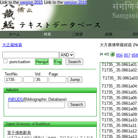
Link to the
version 2015
Link to the
version 2018
T1735_.35.0860c19
T1735_.35.0860c20
T1735_.35.0860c21
T1735_.35.0860c22
T1735_.35.0860c23
T1735_.35.0860c24
ホーム
検索
ご挨拶
組織
利
T1735_.35.0860c25
T1735_.35.0860c26
大正蔵検索
大方廣佛華嚴經疏 (N
T1735_.35.0860c27
T1735_.35.0860c28
856
857
858
T1735_.35.0860c29
punctuation
Hangul
Eng
T1735_.35.0861a01
T1735_.35.0861a02
TextNo.
Vol.
Page
T1735_.35.0861a03
T1735_.35.0861a04
INBUDS
T1735_.35.0861a05
T1735_.35.0861a06
INBUDS
(Bibliographic Database)
T1735_.35.0861a07
Search
T1735_.35.0861a08
T1735_.35.0861a09
T1735_.35.0861a10
Digital Dictionary of Buddhism
T1735_.35.0861a11
T1735_.35.0861a12
電子佛教辭典
T1735_.35.0861a13
パスワードがない場合は「guest」でログインしてくださ