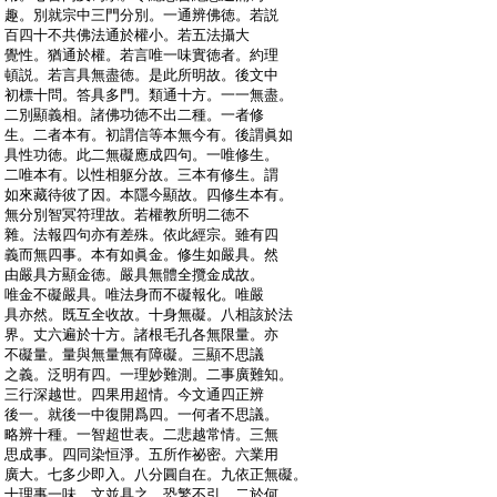
:
趣。別就宗中三門分別。一通辨佛徳。若説
:
百四十不共佛法通於權小。若五法攝大
:
覺性。猶通於權。若言唯一味實徳者。約理
:
頓説。若言具無盡徳。是此所明故。後文中
:
初標十問。答具多門。類通十方。一一無盡。
:
二別顯義相。諸佛功徳不出二種。一者修
:
生。二者本有。初謂信等本無今有。後謂眞如
:
具性功徳。此二無礙應成四句。一唯修生。
:
二唯本有。以性相躯分故。三本有修生。謂
:
如來藏待彼了因。本隱今顯故。四修生本有。
:
無分別智冥符理故。若權教所明二徳不
:
雜。法報四句亦有差殊。依此經宗。雖有四
:
義而無四事。本有如眞金。修生如嚴具。然
:
由嚴具方顯金徳。嚴具無體全攬金成故。
:
唯金不礙嚴具。唯法身而不礙報化。唯嚴
:
具亦然。既互全收故。十身無礙。八相該於法
:
界。丈六遍於十方。諸根毛孔各無限量。亦
:
不礙量。量與無量無有障礙。三顯不思議
:
之義。泛明有四。一理妙難測。二事廣難知。
:
三行深越世。四果用超情。今文通四正辨
:
後一。就後一中復開爲四。一何者不思議。
:
略辨十種。一智超世表。二悲越常情。三無
:
思成事。四同染恒淨。五所作祕密。六業用
:
廣大。七多少即入。八分圓自在。九依正無礙。
:
十理事一味。文並具之。恐繁不引。二於何