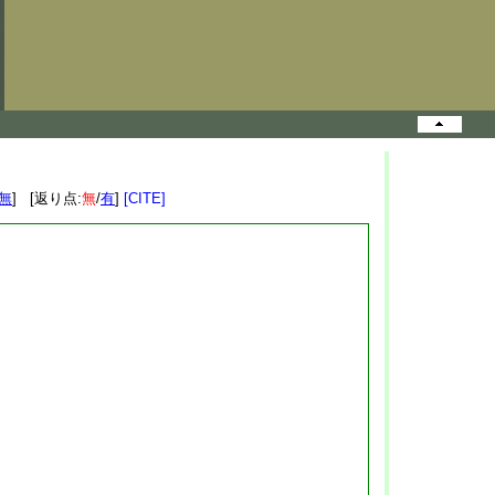
無
] [返り点:
無
/
有
]
[CITE]