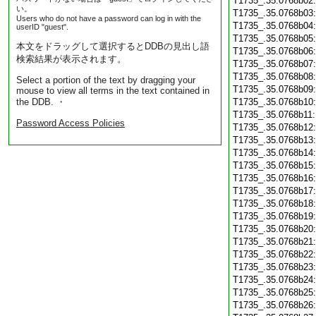
T1735_.35.0768b02
い。
T1735_.35.0768b03
Users who do not have a password can log in with the
T1735_.35.0768b04
userID "guest".
T1735_.35.0768b05
本文をドラッグして選択するとDDBの見出し語
T1735_.35.0768b06
検索結果が表示されます。
T1735_.35.0768b07
T1735_.35.0768b08
Select a portion of the text by dragging your
T1735_.35.0768b09
mouse to view all terms in the text contained in
the DDB. ・
T1735_.35.0768b10
T1735_.35.0768b11
Password Access Policies
T1735_.35.0768b12
T1735_.35.0768b13
T1735_.35.0768b14
T1735_.35.0768b15
T1735_.35.0768b16
T1735_.35.0768b17
T1735_.35.0768b18
T1735_.35.0768b19
T1735_.35.0768b20
T1735_.35.0768b21
T1735_.35.0768b22
T1735_.35.0768b23
T1735_.35.0768b24
T1735_.35.0768b25
T1735_.35.0768b26