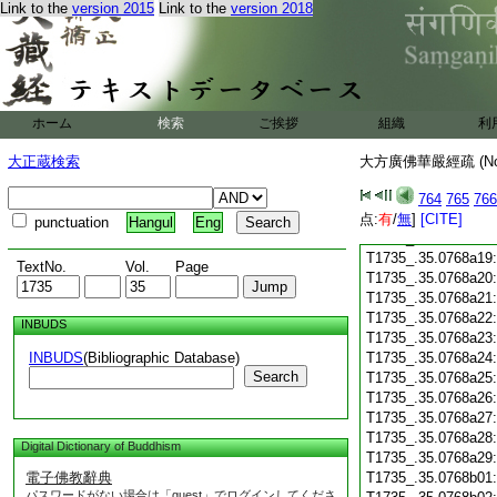
Link to the
version 2015
Link to the
version 2018
T1735_.35.0768a07
T1735_.35.0768a08
T1735_.35.0768a09
T1735_.35.0768a10
T1735_.35.0768a11
T1735_.35.0768a12
ホーム
検索
ご挨拶
組織
利
T1735_.35.0768a13
T1735_.35.0768a14
大正蔵検索
大方廣佛華嚴經疏 (N
T1735_.35.0768a15
T1735_.35.0768a16
764
765
766
T1735_.35.0768a17
点:
有
/
無
]
[CITE]
punctuation
Hangul
Eng
T1735_.35.0768a18
T1735_.35.0768a19
TextNo.
Vol.
Page
T1735_.35.0768a20
T1735_.35.0768a21
T1735_.35.0768a22
INBUDS
T1735_.35.0768a23
INBUDS
(Bibliographic Database)
T1735_.35.0768a24
Search
T1735_.35.0768a25
T1735_.35.0768a26
T1735_.35.0768a27
T1735_.35.0768a28
Digital Dictionary of Buddhism
T1735_.35.0768a29
電子佛教辭典
T1735_.35.0768b01
パスワードがない場合は「guest」でログインしてくださ