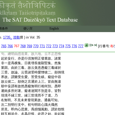
:
爲網纒。如今愛支。四行諂誑下。二種邪見
:
追求時過。如今之取支故。倶舍云。遍馳求
:
名取。由上内計有我外見我所。以我對
:
所便生三過。一初句於可得處。起諂誑邪
:
見。諂誑屈曲虚而似實。故喩稠林不能自
:
出。二於不可得處。則生忌嫉。三於已得處
用条件
使い方
English
:
則生慳吝。上二即第五慳嫉邪見。經云。心
:
與慳嫉相應不捨。由嫉他身故生卑賤
o.
1735_
澄觀
撰 ) in Vol. 35
:
中。形貎鄙陋。由慳財故資生不足。故云恒
:
造諸趣受生因縁。次三明行中。初貪恚下集
765
766
767
768
769
770
771
772
773
774
775
776
777
[行番号:
有
/
:
業邪見。由前追求。増長煩惱起業行過。此
:
句。總明由惑造業。故六地。云不正思惟
:
起於妄行。亦是行倶無明正發業故。諸業
:
非一是爲横集。日夜増長復顯竪集。然集
:
業因。由於三毒。故云貪恚愚癡三毒縁於
:
三受。故論。云受諸受時愛憎彼二。顛倒境
:
界故。謂樂受生愛。苦受生瞋。癡從中容
:
故云彼二。顛倒之言通於上三。皆由無違
:
順中妄謂有故然愚癡無明行相何別。愚即
:
遲鈍多所封著。癡者迷闇不別是非。皆對
:
現境不縁三世。縁三世境而不了達。乃
:
名無明。不見未來發現業故。通義可知。
:
次二別明行支中。初句明吹心識火熾然
:
邪見。即内心思業。爲煩惱風動。謂於怨恨
:
時互相追念。名爲忿恨。此思之始。欲起報