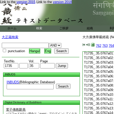
Link to the
version 2015
Link to the
version 2018
T1735_.35.0766c19
T1735_.35.0766c20
T1735_.35.0766c21
T1735_.35.0766c22
T1735_.35.0766c23
T1735_.35.0766c24
ホーム
検索
ご挨拶
組織
利
T1735_.35.0766c25
T1735_.35.0766c26
大正蔵検索
大方廣佛華嚴經疏 (N
T1735_.35.0766c27
T1735_.35.0766c28
762
763
764
T1735_.35.0766c29
punctuation
Hangul
Eng
T1735_.35.0767a01
T1735_.35.0767a02
TextNo.
Vol.
Page
T1735_.35.0767a03
T1735_.35.0767a04
T1735_.35.0767a05
INBUDS
T1735_.35.0767a06
T1735_.35.0767a07
INBUDS
(Bibliographic Database)
T1735_.35.0767a08
Search
T1735_.35.0767a09
T1735_.35.0767a10
T1735_.35.0767a11
Digital Dictionary of Buddhism
T1735_.35.0767a12
T1735_.35.0767a13
電子佛教辭典
T1735_.35.0767a14
パスワードがない場合は「guest」でログインしてくださ