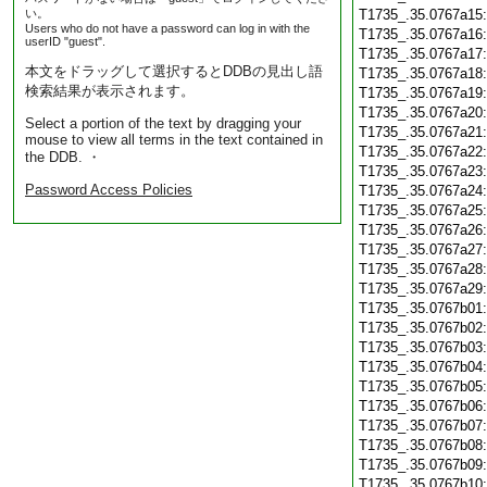
い。
T1735_.35.0767a15
Users who do not have a password can log in with the
T1735_.35.0767a16
userID "guest".
T1735_.35.0767a17
本文をドラッグして選択するとDDBの見出し語
T1735_.35.0767a18
検索結果が表示されます。
T1735_.35.0767a19
T1735_.35.0767a20
Select a portion of the text by dragging your
T1735_.35.0767a21
mouse to view all terms in the text contained in
T1735_.35.0767a22
the DDB. ・
T1735_.35.0767a23
Password Access Policies
T1735_.35.0767a24
T1735_.35.0767a25
T1735_.35.0767a26
T1735_.35.0767a27
T1735_.35.0767a28
T1735_.35.0767a29
T1735_.35.0767b01
T1735_.35.0767b02
T1735_.35.0767b03
T1735_.35.0767b04
T1735_.35.0767b05
T1735_.35.0767b06
T1735_.35.0767b07
T1735_.35.0767b08
T1735_.35.0767b09
T1735_.35.0767b10