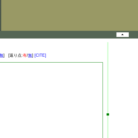
無
] [返り点:
有
/
無
]
[CITE]