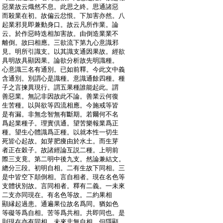
:
惡業故云熾然不息。此思之終。思通諸惡
:
而殺業在初。故偏云忿恨。下加害亦然。八
:
起業邪見即兼動身口。故云凡所作業。論
:
云。於作惡時迭相加害故。由倒造業業不
:
離倒。故曰相應。三欲流下第九心意識邪
:
見。明所引識支。以其識支通因果故。經欲
:
具明故具顯因果。論欲分析故先明識種。
:
心意識三名有通別。已如前釋。今此文中義
:
含通別。別謂心是識種。意識通餘四種。種
:
子之言揀異現行。謂五果種誰能起此。謂
:
善惡業。無記非因故此不論。善業云何復
:
生苦種。以與欲等四流相應。今施戒等皆
:
是有漏。非無念智無有斷期。若爾何不名
:
爲起業種子。理實倶通。望苦樂報業爲正
:
種。望生心體識爲正種。以就本性一切生
:
死皆心起故。如芽肥痩由於水土。而生芽
:
者正在穀子。故諸經論互説二種。上明前
:
際三支竟。第二明中後九支。然論兼結文。
:
總分三段。初明自相。二有生故下同相。三
:
是中皆空下顛倒相。言自相者。現在名色等
:
支體状別故。言同相者。釋有二義。一未來
:
二支亦同現在。有名色等故。二約果相
:
顯縁起過患。通遍果位故名爲同。猶如色
:
等礙等爲自相。苦等爲共相。共即同也。是
:
則現在亦有同相。未來非無自相。但隱顯