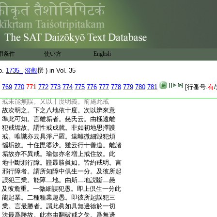
:
頌信心成就。次
3
七句頌修行成就。後三偈
:
頌迴向成就。第四恒起下二十二偈半。頌校
:
量勝分。於中三。初六頌半頌願校量。次六
:
頌行校量。後十頌果校量。於中初二調柔
:
果。次二發趣果。次五頌半攝報果。後半偈
從此已下入
:
用条件
頌願智果。結説可知。初地竟
使い方
English
第二
第三十五經
:
離垢地。所以來者。論云如是已證正位。依
o.
1735_
澄觀
撰 ) in Vol. 35
:
出世間道因清淨戒。説第二菩薩離垢地。言
:
正位者。即初地見道是出世間。依此修於
769
770
771
772
773
774
775
776
777
778
779
780
781
[行番号:
有
/
:
三學。戒最在初故先來也。前地雖證眞。有
:
戒未能無誤。又以十度明義。前施此戒
:
故次明之。下之八地依十度。次以辨來意
:
準此可知。言離垢者。慈氏云。由極遠離
:
犯戒垢故。謂性戒成就。非如初地思擇護
:
戒。唯識亦云具淨尸羅。遠離微細毀犯煩
:
惱垢故。十住毘婆沙。雖云行十善道。離諸
:
垢故亦不異戒。瑜伽亦名増上戒住故。此
:
地中斷邪行障。證最勝眞如。皆約戒明。言
:
邪行障者。謂所知障中倶生一分。及彼所起
:
誤犯三業。能障二地。由斯二地説斷二愚
:
及彼麁重。一微細誤犯愚。即上倶生一分此
:
能起業。二種種業趣愚。即彼所起誤犯三
:
業。言最勝者。謂此眞如具無邊徳於一切
:
法最爲勝故。此亦由翻破戒之失。爲無邊