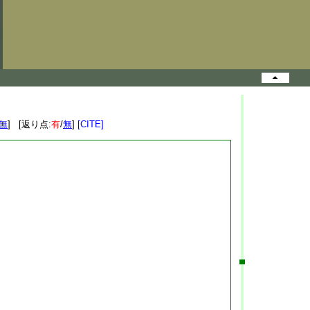
無
] [返り点:
有
/
無
]
[CITE]