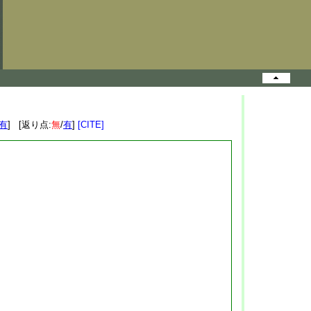
有
] [返り点:
無
/
有
]
[CITE]