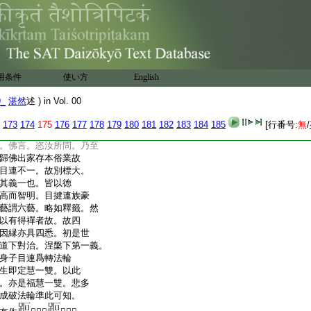
述解。非如凡夫自
云妄有所説。釋目連
吉占。其父初生時相者占
目伽略兮度五字。並是
來語密中。引目連尋
路子度何故來此。目連乃
用条件
使い方
English
此五字而命目連。即
中路字者誤作略字。子
9_
湛然
述 ) in Vol. 00
多者。如中含三十五
知算法。彼經佛在舍衞
173
174
175
176
177
178
179
180
181
182
183
184
185
[行番号:
無
/
後仿佯。至佛所問訊。
。佛言。恣汝所問。乃至
歸佛出家存本俗業故
目連不一。故別標大。
其義一也。皆以徳
高而智明。目揵連族豪
藝謂六藝。略如釋籤。然
以有得禪者故。故四
因縁亦具四悉。初是世
道下對治。涅槃下第一義。
身子目連爲轉法輪
生即定慧一雙。以此
。亦是福慧一雙。悲多
成破法輪準此可知。