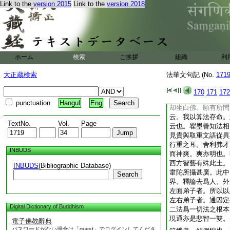
Link to the
version 2015
Link to the
version 2018
證。皆爲利生或對佛
謂己見而稱己能。故
中。吉占等者。父名
之言吉。因以爲名。
西音。故論第十釋如
聲。彼佛告云。目伽
ホーム
検索
ご挨拶
組織
利
答言等。乃是彼佛稱
是二土音輕重耳。文
大正蔵検索
法華文句記 (No.
171
字誤作兮字。同名者
云。有算數目連。善
170
171
172
鹿母堂。算數目連中
punctuation
Hangul
Eng
却坐白佛。願有所問
云。我以算法存命。
TextNo.
Vol.
Page
云也。瞿墨善知法相
見貴與取重文語從異
行重之耳。舍利弗才
INBUDS
而神爽。爽亦明也。
西方智藝有殊此土。
INBUDS
(Bibliographic Database)
韋陀所攝甚廣。此中
Search
界。釋論去爲人。外
左面弟子者。所以以
左右弟子者。通因定
Digital Dictionary of Buddhism
二法爲一切法之根本
現通亦是悲智一雙。
電子佛教辭典
パスワードがない場合は「guest」でログインしてくださ