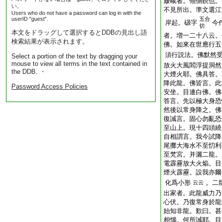
簸峨者。傾側貎也。
い。
不見所出。準文選江
Users who do not have a password can log in with the
userID "guest".
五合
岸起。砐字
今
切
本文をドラッグして選択するとDDBの見出し語
者。増一二十八云。
検索結果が表示されます。
佛。如來在世應行五
須行説法。佛默然
Select a portion of the text by dragging your
mouse to view all terms in the text contained in
放火大風閻浮提洞然
the DDB. ・
大煙火耶。佛具答。
降此龍。佛皆言。此
Password Access Policies
安坐。目連白佛。佛
答言。先以極大身恐
然後以常身降之。佛
復誡言。固心勿亂恐
至山上。現十四頭繞
自相謂言。我今試降
尾擲大海水不至忉利
至梵宮。并灑二龍。
電霹靂放大火焔。目
煙火霹靂。設我亦爾
化爲小形
。二
云云
出家者。此龍威力乃
心伏。乃復常身於龍
始知非龍。歎曰。甚
相惱。何所誡耶。目