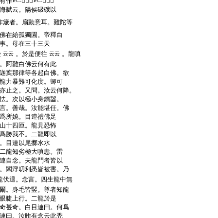
有作
𨁟有作
𨁟。並
海賦云。陽侯砐硪以
作簸者。扇動意耳。難陀等
佛在給孤獨園。帝釋白
事。母在三十三天
受
。於是便往
。龍嗔
云云
云云
。阿難白佛云何有此
迦葉那律等各起白佛。欲
龍力暴難可化度。卿可
亦止之。又問。汝云何降。
怯。次以極小身鑚齧。
言。善哉。汝能堪任。佛
爲所嬈。目連禮佛足
山十四匝。龍見恐怖
爲勝我不。二龍即以
。目連以尾擲水水
二龍知劣極大嗔恚。雷
連自念。夫龍鬥者皆以
。閻浮叨利悉皆被害。乃
龍伏退。念言。四生龍中無
爾。身毛皆竪。尊者知龍
眼睫上行。二龍於是
奇甚奇。白目連曰。何爲
連曰。汝昨有念云此禿