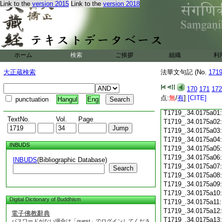
Link to the
version 2015
Link to the
version 2018
T1719_.34.0174c18
T1719_.34.0174c19
T1719_.34.0174c20
T1719_.34.0174c21
T1719_.34.0174c22
T1719_.34.0174c23
ホーム
検索
ご挨拶
組織
利
T1719_.34.0174c24
T1719_.34.0174c25
大正蔵検索
法華文句記 (No.
171
T1719_.34.0174c26
T1719_.34.0174c27
170
171
172
T1719_.34.0174c28
点:
無
/
有
]
[CITE]
punctuation
Hangul
Eng
T1719_.34.0174c29
T1719_.34.0175a01
TextNo.
Vol.
Page
T1719_.34.0175a02
T1719_.34.0175a03
T1719_.34.0175a04
INBUDS
T1719_.34.0175a05
T1719_.34.0175a06
INBUDS
(Bibliographic Database)
T1719_.34.0175a07
Search
T1719_.34.0175a08
T1719_.34.0175a09
T1719_.34.0175a10
Digital Dictionary of Buddhism
T1719_.34.0175a11
T1719_.34.0175a12
電子佛教辭典
T1719_.34.0175a13
パスワードがない場合は「guest」でログインしてくださ