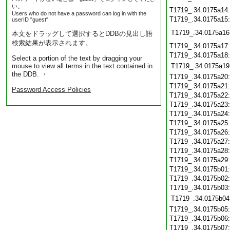
い。
T1719_.34.0175a14
Users who do not have a password can log in with the
T1719_.34.0175a15
userID "guest".
T1719_.34.0175a16
本文をドラッグして選択するとDDBの見出し語
検索結果が表示されます。
T1719_.34.0175a17
T1719_.34.0175a18
Select a portion of the text by dragging your
mouse to view all terms in the text contained in
T1719_.34.0175a19
the DDB. ・
T1719_.34.0175a20
T1719_.34.0175a21
Password Access Policies
T1719_.34.0175a22
T1719_.34.0175a23
T1719_.34.0175a24
T1719_.34.0175a25
T1719_.34.0175a26
T1719_.34.0175a27
T1719_.34.0175a28
T1719_.34.0175a29
T1719_.34.0175b01
T1719_.34.0175b02
T1719_.34.0175b03
T1719_.34.0175b04
T1719_.34.0175b05
T1719_.34.0175b06
T1719_.34.0175b07