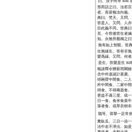
曰。汝字何等
如疏
形而語之曰。汝若言
者。吾當報汝向義。
典曰。梵天。又問。
答是人。又問。人亦
目此義不同。世典曰
見。今世後世生者滅
知。永無所覩稱之曰
無有如上智眼。世
生無縁生。答有非無
愛爲縁。又問。何者
是生。答愛是生
如
報諸釋令辦薪而闍維
含中外道諸計甚廣。
得兩臂中間食。二人
杵中間食。二家中間
得食。不得兩器食。
更益不過三度。或一
日一食。食米食菜牛
落者食。或草衣樹衣
鬚等。當擧一足常
糞臥瓜。三日一浴一
法中名不淨法。如是
專坐者。未契大道。