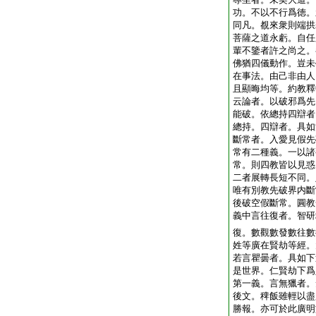
功。不以不行爲徳。
同凡。覩來衆則端拱
菩薩之道永虧。自任
輩不鑒者許之尚之。
佛猶四儀動作。豈未
在事法。由己非由人
且顯晦均等。約教釋
云論者。以破邪爲先
能破。依總持四辯者
總持。四辯者。具如
斷常者。入愛見假先
常有二種義。一以諸
常。則四教皆以見惑
二者展轉長短不同。
唯有別教先破界内斷
後破空假斷常。圓教
義中言往復者。智研
復。數觀數發數往數
姓等廣在賢劫等經。
若言瞿曇者。具如下
是世界。仁賢劫下爲
第一義。言無獵者。
後文。稗飯雖輕以盡
勝報。亦可於此廣明