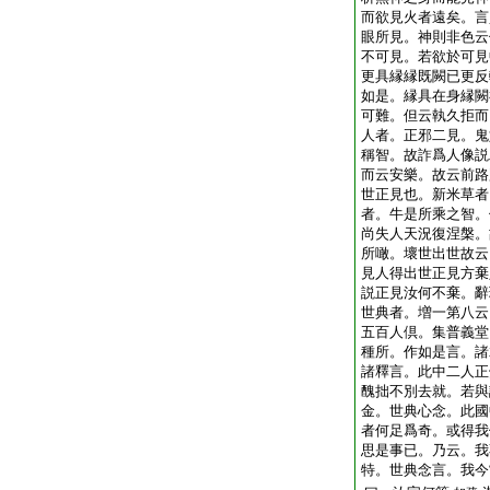
而欲見火者遠矣。言
眼所見。神則非色云
不可見。若欲於可見
更具縁縁既闕已更反
如是。縁具在身縁闕
可難。但云執久拒而
人者。正邪二見。鬼
稱智。故詐爲人像説
而云安樂。故云前路
世正見也。新米草者
者。牛是所乘之智。
尚失人天況復涅槃。
所噉。壞世出世故云
見人得出世正見方棄
説正見汝何不棄。辭
世典者。増一第八云
五百人倶。集普義堂
種所。作如是言。諸
諸釋言。此中二人正
醜拙不別去就。若與
金。世典心念。此國
者何足爲奇。或得我
思是事已。乃云。我
特。世典念言。我今