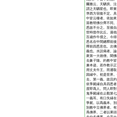
爾雅云。天駟房。注
謂之天駟星也。即東
準西方宿復不定。具
中皆云棲者。依如來
當教明佛分齊不同。
悉故不分之。至後自
世時曾作比丘。過他
百歳作牛償之。今得
悉名在中間總釋前後
釋前四悉意也。次佛
義也。水説偈者。論
衆第一大徳僧。聞佛
去象子隨。約教中皆
兼本迹。若作教示正
用丈夫牛王。而通取
因縁中。初是世界。
去。第一義。故且約
依爭屍縁自具四悉者
度即爲人。問人即對
鬼爭屍縁在止觀第七
一義耳。有口失縁在
爭屍。以爲義本。別
別教中立佛界者。有
爲佛界。二者以果頭
去分名佛界。今言十