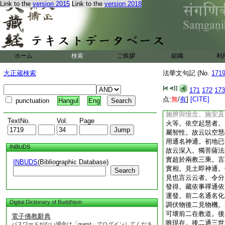
Link to the
version 2015
Link to the
version 2018
三二十至十二。次第
戰。具如止觀第五記
一記。佛求侍者。如
四變化者。具如釋籤
禪耳。此乃一切羅漢
人方乃具之。以具觀
ホーム
検索
ご挨拶
組織
利
十一切欲令神通廣普
觀第九及法界次第中
大正蔵検索
法華文句記 (No.
171
第。事禪具如玄文及
觀第十記。又有人云
171
172
173
爲頌曰。震動及熾然
点:
無
/
有
]
[CITE]
punctuation
Hangul
Eng
來往。卷舒衆像身。
施辨與憶念。施安及
TextNo.
Vol.
Page
火等。依空起慧者。
屬智性。故云以空慧
用通名神通。初地已
INBUDS
故云深入。獨菩薩法
實超於兩教三乘。言
INBUDS
(Bibliographic Database)
實相。見土即神通。
Search
見也言云云者。令分
發得。藏依事禪通依
運發。前二名通名化
Digital Dictionary of Buddhism
調伏物後二見物機。
可壞前二在教道。後
電子佛教辭典
唯現在。後二通三世
パスワードがない場合は「guest」でログインしてくださ