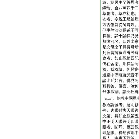
急。始民主至善思者
鐵輪。合八萬四千二
草創者。草亦初也。
衣者。令脱王服被瞿
方古俗皆從師爲姓。
但事竺法汰爲弟子耳
釋種。譯十誦律乃見
無復河名。四姓出家
是次母之子爲長母所
列宿昔施食遇兎等縁
食者。如止觀第四記
佛在舍衞。那律語阿
衣。我衣壞。阿難房
邏巖中倶薩羅梵音不
諸比丘如言。佛見阿
難具答。佛言。汝何
舒張截割。諸比丘縫
。約教中兩重
云云
教通論發者。意明修
殊。肉眼雖失天眼復
次第。具如止觀第五
中正明天眼兼明四眼
眼者。闕耳。應云觀
即慧眼。釋劫賓那中
爲人。中夜下對治。