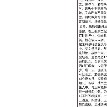
去分佛界耳。若指果
耳。圓教中非我非他
離。又非己有不同前
教。前約教則寄假合
皆隨便耳。見佛如星
云者。應廣引般舟
慢縁。在止觀第二記
百世世界也。懺悔具
義。觀心後云云者。
破之惑倶得是麁説等
中。初文是世界。年
是對治。故増一云。
梨勒者。過去毘婆尸
頭痛比丘。自是已來
四戒莊嚴者。少分優
少。増一云。佛語優
可以食之。若長惡滅
戒亦復如是。多毀犯
如云。若破一戒當墮
生人中。再三問能持
持一戒得名少分。乃
戒不許五種販賣。一
三沽酒。四壓油。五
無蟲處聽。流沙諸國