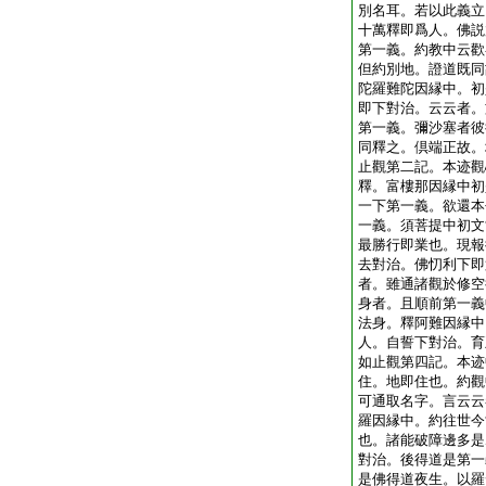
別名耳。若以此義立
十萬釋即爲人。佛説
第一義。約教中云歡
但約別地。證道既同
陀羅難陀因縁中。初
即下對治。云云者。
第一義。彌沙塞者彼
同釋之。倶端正故。
止觀第二記。本迹觀
釋。富樓那因縁中初
一下第一義。欲還本
一義。須菩提中初文
最勝行即業也。現報
去對治。佛忉利下即
者。雖通諸觀於修空
身者。且順前第一義
法身。釋阿難因縁中
人。自誓下對治。育
如止觀第四記。本迹
住。地即住也。約觀
可通取名字。言云云
羅因縁中。約往世今
也。諸能破障邊多是
對治。後得道是第一
是佛得道夜生。以羅