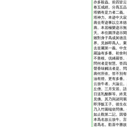
亦多殺蟲。前四皆云
卷五戒經。分爲五品
塔猶有是力者二義。
塔神力。本迹中大寂
壽去寄迹事以立本徳
壽。本居極樂迹示無
夭。本住圓淨迹示閑
雖對身子爲成舅徳且
界。見姊即爲人。棄
去並屬第一義。中含
羅論有多番。初舍利
不善根。倶絺羅答。
問何者是智慧。答四
聲香味觸法者是。問
壽何所依。答不別有
油有燈。更有多番。
云放牛者。大論云。
丘僧。三月安居。語
日送乳酪酥等。終竟
見佛。其乃與諸同輩
即淨飯王子。彼生在
乃入竹園端坐問佛。
如止觀第二記。因發
本爲名故云放牛。言
道爲名。歡喜中勝故