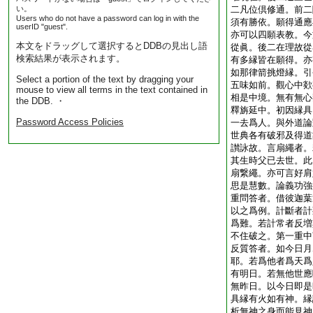
い。
二凡位倶修通。前二
Users who do not have a password can log in with the
須有勝依。願得通應
userID "guest".
亦可以四願表教。今
本文をドラッグして選択するとDDBの見出し語
從眞。後二在理故從
検索結果が表示されます。
有多縁皆在願得。亦
如那律箭挑燈縁。引
Select a portion of the text by dragging your
五味如前。觀心中欻
mouse to view all terms in the text contained in
相是中境。無有無心
the DDB. ・
釋旃延中。初因縁具
Password Access Policies
一去爲人。與外道論
世典各有破邪及得道
讃詠故。言扇繩者。
其生時父已去世。此
扇繋繩。亦可言好肩
思是慧數。論義功強
重問答者。借彼迦葉
以之爲例。計斷者計
爲難。若計常者反増
不住破之。第一重中
反質答者。如今日月
耶。若爲他者爲天爲
有明日。若無他世應
無昨日。以今日即是
具縁有火如有神。縁
析無神之身而能見神