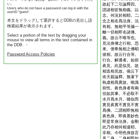
い。
故起下二引論釋四。
Users who do not have a password can log in with the
證諸相皆無相義。以
userID "guest".
念。何況於相耶。二
本文をドラッグして選択するとDDBの見出し語
念之相名爲法身。法
検索結果が表示されます。
有相。無相平等攝一
離一切相即名諸佛。
Select a portion of the text by dragging your
義。故云不唯等也。
mouse to view all terms in the text contained in
見法身佛之行相。恐
the DDB. ・
來。便希無相之佛昭
Password Access Policies
彼相。故云行合等。
行合。解通者。如前
眞見。此是似見。故
相迭相見故。偈云下
依天親論釋。無著下
執虚相爲實故。唯識
前性。眞色身者有兩
但如其事。不必取不
水月爲水月。雖似而
實見眞實不實見不實
爲佛。二謂相即無相
眞色身。即眞善妙色
即是常身法身。金剛
此乃存相何相違耶。
非相。今明色身故言
具二身。二身相即如