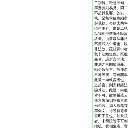
二別解。徴意可知。
釋麁義則易見。問二
不起我見耶。答以二
執。至無學位麁細盡
起我執。今約大乘學
倶生兩存。由是二執
以我相中隨眠不斷故
故者。由前取法非法
不應即入中道也。以
非法故。疏結歸中者
取非法離無也。既離
義者。謂所言非法。
非法之言罔知彼義。
顯必假於言。故淨名
不應等者。謂雖聞非
此遮一向執言者也。
之於言。則安解諸法
除其法。此遮一向離
皆不可。故華嚴疏云
無言象而倒惑執言象
兩句云。如人捨船筏
釋偈文。得證智等者
言即不住也。如乘筏
者。未得證智不可都
捨筏。實相生者。實