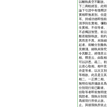
以離執眞空不斷故。
下二商較經旨。此明
論下引證中有徴釋詳
實相即無差別。但是
耳。持戒功徳即指前
清淨則生實相。彌勒
生實相。不但等者。
不必獨説智慧。前云
般若能除執故。前約
異而意不異。未除細
起者。前離分別麁執
見猶淺。細執未除究
令其斷之。經徴意云
相。釋意云。由取相
可以詳悉。疏二。初
云若心取相。相中意
亦是等者。以次文別
等相故。此且是立其
相二。一正辨二相。
無明住地所攝故名爲
分別現行前已斷者。
但取等者即前無明使
我想者。我執分別現
爲彼現行所依止故。
止。與彼我執所依止