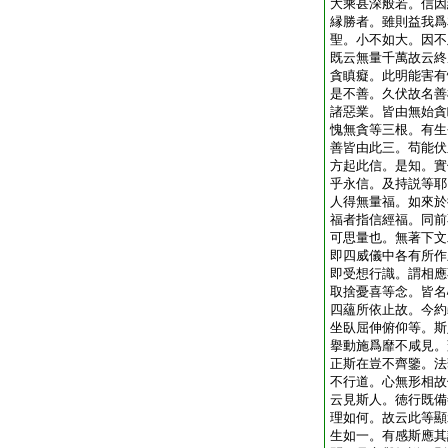
大乘甚深般若。信因
縁勝者。雖則益我爲
聖。小不如大。因不
既云無量千萬故云終
貪瞋癡。此明能害有
是不善。久伏故名善
諸惡業。皆由無始貪
愧無貪等三根。有生
善皆由此三。苟能伏
方起此信。是知。實
乎永信。及持説等耶
人得無量福。如來於
福者指信經福。同前
可思量也。無著下文
即四威儀中各有所作
即受想行識。謂相應
取捨憂喜等念。皆名
四蘊所依止故。今約
坐臥屈伸俯仰等。斯
擧動施爲靡不咸見。
正斯在豈不齊鑒。法
不行道。心無形相故
云見斯人。徳行既備
理如何。故云此等顯
生如一。有感斯應其