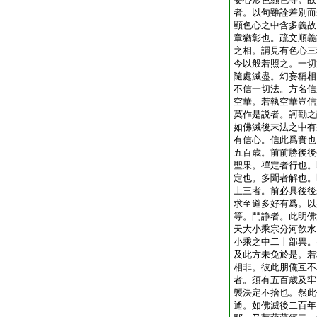
者。以句雖詮差別而
顯色心之中含多義故
章猶彰也。疏文順義
之相。謂見有色心三
今以般若照之。一切
隨處滅盡。幻妄稱相
不信一切法。方名信
空華。若執空華豈信
莫作是説者。訶勸之
如佛滅後末法之中有
有信心。信此爲實也
五百歳。前前勝後後
聖果。禪定者行也。
定也。多聞者解也。
上三者。前必具後後
求至道多好有爲。以
等。鬥諍者。此明佛
天大小乘宗分河飮水
小乘之中二十部異。
及此方未免於是。若
相非。彼此朋儻互不
者。須有五百歳及牢
襲決定不捨也。然此
通。如佛滅後二百年