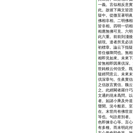
一義。言似相反意實
此。故彼下兩文皆證
疑中。從微至著明眞
佛相非相。二明佛相
皆非相。四明一切相
相應無佛可見。六明
此六重。前前則淺後
頓現。達者所見必須
初標章。論云下指疑
答住修降問也。無相
相即見如來。未來下
皆無相即因果倶深。
世鈍根云何信受。既
疑經問意云。未來末
倶深章句。生眞實信
之信故言實信。魏云
之。此經闕者羅什巧
文通約現未爲問。以
者。如諸小乘及外道
聲聞。況今般若。至
在。末世尚有佛世豈
等也。句詮差別者。
色即揀非心等。言心
有多種。而未明此何
妄心形色顯色等。故