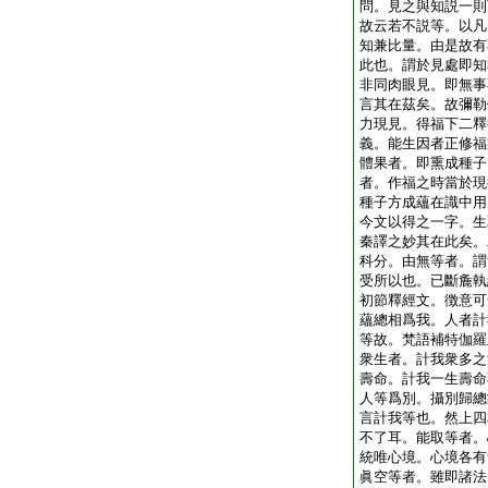
問。見之與知説一則
故云若不説等。以凡
知兼比量。由是故有
此也。謂於見處即知
非同肉眼見。即無事
言其在茲矣。故彌勒
力現見。得福下二釋
義。能生因者正修福
體果者。即熏成種子
者。作福之時當於現
種子方成蘊在識中用
今文以得之一字。生
秦譯之妙其在此矣。
科分。由無等者。謂
受所以也。已斷麁執
初節釋經文。徴意可
蘊總相爲我。人者計
等故。梵語補特伽羅
衆生者。計我衆多之
壽命。計我一生壽命
人等爲別。攝別歸總
言計我等也。然上四
不了耳。能取等者。
統唯心境。心境各有
眞空等者。雖即諸法