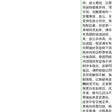
得。故云應捨。以實
所縁智都無所得。理
可得。況離實相外一
皆魔事故。故云。非
是例非故云何況。第
指疑起處。此從第一
身相得見如來。佛非
有爲體防彼成就得。
來。故云非有爲。亦
結成疑。既若佛非有
何釋迦於菩提樹下得
既有得有説即墮有爲
作無爲耶。擧因問經
何謂我得菩提爲不得
耶伊本疑此。故擧問
疑説。佛即順疑以問
其所答解與不解。無
顯無取。以無破有故
酬經意可知。定者實
無實法名如來説。此
等者。餘句云説法不
釋迦如來是其應化。
故答中皆言無定準。
果無別色聲功徳。唯
此是眞佛。今既異此