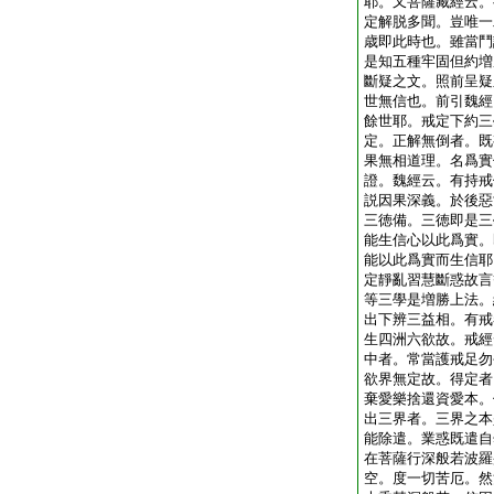
耶。又菩薩藏經云。
定解脱多聞。豈唯一
歳即此時也。雖當鬥
是知五種牢固但約増
斷疑之文。照前呈疑
世無信也。前引魏經
餘世耶。戒定下約三
定。正解無倒者。既
果無相道理。名爲實
證。魏經云。有持戒
説因果深義。於後惡
三徳備。三徳即是三
能生信心以此爲實。
能以此爲實而生信耶
定靜亂習慧斷惑故言
等三學是増勝上法。
出下辨三益相。有戒
生四洲六欲故。戒經
中者。常當護戒足勿
欲界無定故。得定者
棄愛樂捨還資愛本。
出三界者。三界之本
能除遣。業惑既遣自
在菩薩行深般若波羅
空。度一切苦厄。然