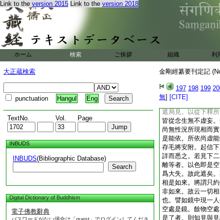
Link to the
version 2015
Link to the
version 2018
引唯識釋相。謂從無
滅。前後改變爲異。
來非前際生非後際滅
故異此也。印無相經
念而生。是故佛相亦
自無生。即見非相。
ホーム
検索
ご挨拶
組織
利
如來。由是則知佛身
二。初正釋。非但者
大正蔵検索
金剛經纂要刊定記 (N
即三乘賢聖。依有淨
故重牒之。諸法雖多
197
198
199
20
一切也。此釋經中。
無
]
[CITE]
punctuation
Hangul
Eng
聞説身相非相。將謂
遮局見。以從下釋所
TextNo.
Vol.
Page
皆從念生無不虚妄。
尚無性況所現相而實
是能依。所依尚虚能
INBUDS
存毛將安附。起信下
詳而悉之。若見下二
INBUDS
(Bibliographic Database)
離等者。以色即是空
Search
爲大失。故此遮矣。
相是如來。將謂只約
非如來。故云一切相
Digital Dictionary of Buddhism
也。譬如鏡中現一人
空處是鏡。餘物空處
電子佛教辭典
是了者。則知見與見
パスワードがない場合は「guest」でログインしてくださ