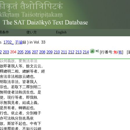
得佛知見之兼正也。故
而示之。實相差別者。
能生實相方便有差別
段。信心等者。下云信心
頌云。彼人依信心恭敬
意謂能生實相有多方便。
用条件
使い方
English
離執此言般若者。由是
所斷此約能斷。能所雖
o.
1702_
子璿
録 ) in Vol. 33
執者。謂二執倶生任運
。已能成就淨信得佛知
2
203
204
205
206
207
208
209
210
211
212
213
214
[行番号:
無
/
有
] [
竟障於聖道故。今顯示
以何義故。要無法非法
故即著我人等。餘文云云。
釋總明二相。總解等者。經
舍法非法相故云總也。
明取法非法。皆著我人
宗也。若取下二釋別明二
無明使者法執倶生也。是
使。現行等者。即我執
示無我見者。結成上義。
是所有者。轉猶起也。
行也。依止者。分別種子
亦可法執分別名爲依
故。斯皆不起也。中有下
以後釋前者。不如云以細