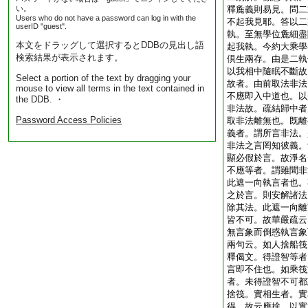
い。
釋麁義則易見。問二
Users who do not have a password can log in with the
不起我見耶。答以二
userID "guest".
執。至無學位麁細盡
本文をドラッグして選択するとDDBの見出し語
起我執。今約大乘學
検索結果が表示されます。
倶生兩存。由是二執
以我相中隨眠不斷故
Select a portion of the text by dragging your
故者。由前取法非法
mouse to view all terms in the text contained in
不應即入中道也。以
the DDB. ・
非法故。疏結歸中者
Password Access Policies
取非法離無也。既離
義者。謂所言非法。
非法之言罔知彼義。
顯必假於言。故淨名
不應等者。謂雖聞非
此遮一向執言者也。
之於言。則安解諸法
除其法。此遮一向離
皆不可。故華嚴疏云
無言象而倒惑執言象
兩句云。如人捨船筏
釋偈文。得證智等者
言即不住也。如乘筏
者。未得證智不可都
捨筏。實相生者。實
得。故云應捨。以實