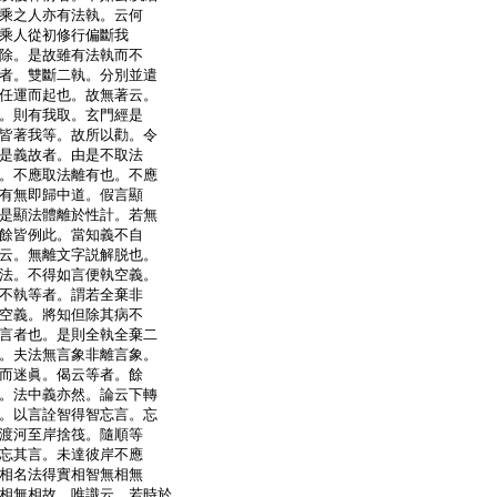
乘之人亦有法執。云何
乘人從初修行偏斷我
除。是故雖有法執而不
者。雙斷二執。分別並遣
任運而起也。故無著云。
。則有我取。玄門經是
皆著我等。故所以勸。令
是義故者。由是不取法
。不應取法離有也。不應
有無即歸中道。假言顯
是顯法體離於性計。若無
餘皆例此。當知義不自
云。無離文字説解脱也。
法。不得如言便執空義。
不執等者。謂若全棄非
空義。將知但除其病不
言者也。是則全執全棄二
。夫法無言象非離言象。
而迷眞。偈云等者。餘
。法中義亦然。論云下轉
。以言詮智得智忘言。忘
渡河至岸捨筏。隨順等
忘其言。未達彼岸不應
相名法得實相智無相無
相無相故。唯識云。若時於