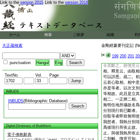
Link to the
version 2015
Link to the
version 2018
下二商較經旨。此明
論下引證中有徴釋詳
實相即無差別。但是
耳。持戒功徳即指前
清淨則生實相。彌勒
生實相。不但等者。
ホーム
検索
ご挨拶
組織
利
不必獨説智慧。前云
般若能除執故。前約
大正蔵検索
金剛經纂要刊定記 (N
異而意不異。未除細
起者。前離分別麁執
199
200
201
20
見猶淺。細執未除究
punctuation
Hangul
Eng
令其斷之。經徴意云
相。釋意云。由取相
TextNo.
Vol.
Page
可以詳悉。疏二。初
云若心取相。相中意
亦是等者。以次文別
INBUDS
等相故。此且是立其
相二。一正辨二相。
INBUDS
(Bibliographic Database)
無明住地所攝故名爲
Search
分別現行前已斷者。
但取等者即前無明使
我想者。我執分別現
Digital Dictionary of Buddhism
爲彼現行所依止故。
止。與彼我執所依止
電子佛教辭典
二別解。徴意可知。
パスワードがない場合は「guest」でログインしてくださ