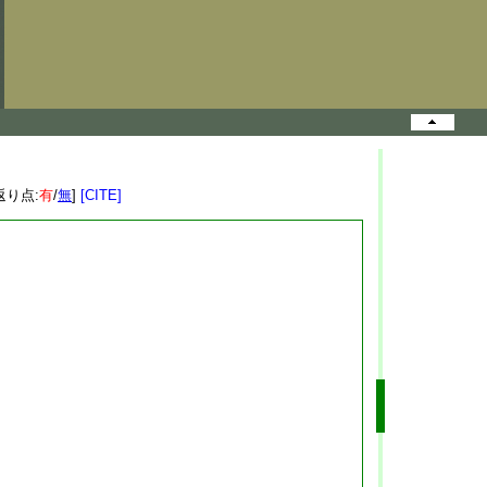
返り点:
有
/
無
]
[CITE]