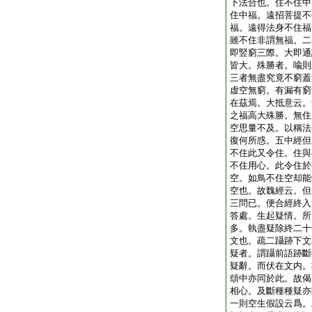
下法合也。住不住中
住中福。遠招菩提不
福。遠得法身不住福
雖不住非謂無福。二
即竪窮三際。大即通
皆大。殊勝者。喩則
三者無盡究竟不窮蓋
虚空無窮。有漏有窮
在茲焉。大抵意云。
之福高大殊勝。無住
空思量不及。以稱法
復何所惑。五中經但
不住此又令住。住與
不住用心。此令住於
空。如鳥不住空却能
空也。故魏經云。但
三問已。便合經終入
答處。生起疑情。所
多。執盡疑除終二十
文也。疏二躡跡下文
疑者。謂躡前語跡斷
疑辭。而伏在文内。
頌中亦同於此。故偈
相心。及斷種種疑亦
一則空生假設云爲。