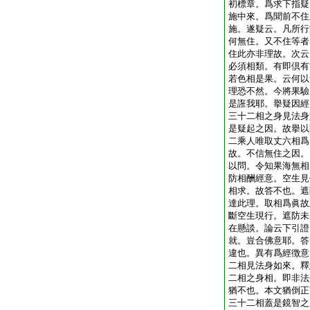
初標章。爲求下指疑
施中來。爲聞前不住
施。遂疑云。凡所行
何無住。又不住等者
住此亦非理故。次云
必須相類。有即倶有
若色相是果。云何以
理恐不然。今將果驗
是誑我耶。擧疑因經
三十二相之身見法身
是疑起之因。故擧以
二乘人唯取丈六相爲
故。不信無住之因。
以問。令知果海無相
防相酬經意。空生見
相求。故答不也。遮
達此理。取相爲眞故
斷空生現行。遮防未
在懸談。論云下引證
就。豈合佛意耶。答
違也。異有爲經徴意
二相見法身如來。釋
二相之身相。即非法
猶不也。本文猶倒正
三十二相蓋是鏡智之