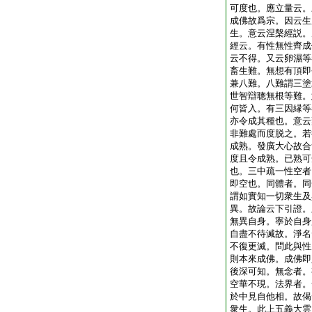
可度也。應立量云。
成佛故爲宗。因云生
生。意云涅槃經説。
經云。有性無性齊成
云不得。又云卵濕等
畜生難。無想有頂即
兼八難。八難謂三塗
世智辯聰無根等難。
何皆入。有三因縁等
亦令成其種也。意云
非難處而度脱之。若
成熟。發廣大心故合
度且令成熟。已熟可
也。三中疏一性空者
即空也。同體者。同
謂如實知一切衆生及
異。故論云下引證。
無異自身。寧於自身
自盡不待滅故。淨名
不復更滅。問此與性
則本來成佛。成佛即
後深可知。無念者。
空華不現。法界者。
於中見自他相。故偈
衆生。此上五義大雲