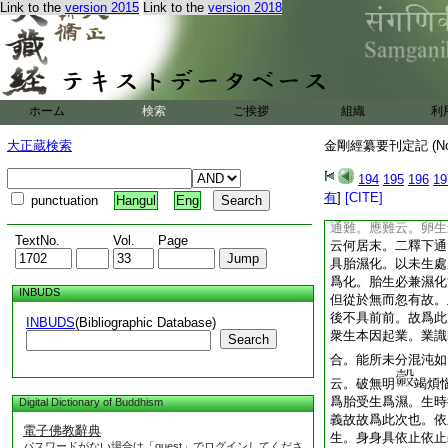
Link to the
version 2015
Link to the
version 2018
女從菴羅樹濕氣而生
倶舍云。二禪福將盡
正法念經云。化生金
濕生也。然禽獸雖殊
餘鳥皆卵也。諸餘微
界虚空界十方刹海。
ホーム
検索
ご挨拶
組織
利
謂卵生胎生濕生化生
生住者。或有依空及
大正蔵検索
金剛經纂要刊定記 (N
生類種種色身。乃至
等。無足四足多足。
194
195
196
19
想非無想等。以今經
有
]
[CITE]
punctuation
Hangul
Eng
而言。故疏結云不可
通難。應難云。卵生
TextNo.
Vol.
Page
云何居末。二釋下通
具胎濕化。以未生處
爲化。胎生必兼濕化
INBUDS
但從於無而忽有故。
後不具前前。故爲此
INBUDS
(Bibliographic Database)
衆生本因起業。業識
Search
合。能所未分混沌如
云。破無明
竭煩
爲胎受生爲濕。生時
Digital Dictionary of Buddhism
義故故爲此次也。依
電子佛教辭典
生。身身具依止依止
パスワードがない場合は「guest」でログインしてくださ