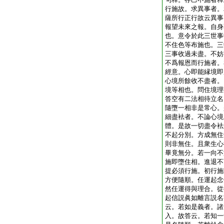
行施故。求異事者。
薩所行正行故云異事
報望未來之報。自身
也。意令於此三世事
不住色等布施也。三
三事收過未盡。不妨
不爲報恩而行施者。
經意。心即能縁境即
心境所餘收不盡者。
境等相也。問住境理
答空有二法相待立名
隨墮一相非是常心。
細盡袪者。不論心境
體。是故一切盡令袪
不起分別。方成無住
則非無住。且衆生心
畢竟無分。若一向不
施即墮住相。進退不
提必須行施。初行施
方便隨順。任運起念
然任運得與理合。從
起信説眞如離言説名
云。若如是義者。諸
入。故答云。若知一