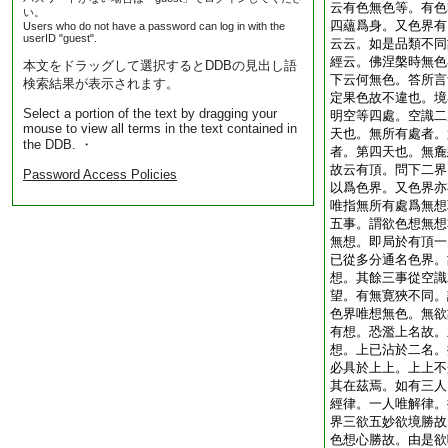
云有色無色等。有色
い。
四蘊爲身。又色界有
Users who do not have a password can log in with the
userID "guest".
云云。如是品類不同
經云。佛涅槃時無色
本文をドラッグして選択するとDDBの見出し語
下云何無色。答所言
検索結果が表示されます。
定果色故不違也。境
Select a portion of the text by dragging your
明空等四處。空識二
mouse to view all terms in the text contained in
天也。無所有處者。
the DDB. ・
者。第四天也。無麁
故云有頂。問下二界
Password Access Policies
以爲色界。又色界亦
唯指無所有處爲無想
五事。謂欲色想無想
無想。即局於有頂一
已從多分通名色界。
想。其餘三事從空識
望。有無寛狹不同。
色界唯想無色。無欲
有想。恐濫上名故。
想。上已沾於二名。
必具於上上。上上不
其在茲焉。如有三人
經律。一人唯解律。
界三欲五妙欲境勝故
色想心勝故。由是欲