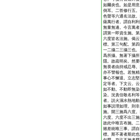
如爾炎也。如是用意
倒耳。二答修行五。
色聲等六通名法故。
薩萬行者。謂自利利
無量無邊。今言萬者
謂第一即資生施。第
六度皆名法施。偈云
標。第三句配。第四
一二攝二三攝三也。
爲所攝。無著下攝所
隱。故疏明矣。然要
無畏者由持戒忍辱。
亦不讐報也。若無精
事心不懈退。立志堅
定等者。下文云。云
如不動。不動即無染
染。況貪信敬名利等
者。説火濕水熱地動
如事説理如理。則非
施。開三施爲六度。
六度。六度不出三施
故此中唯言布施。二
雖差統唯三事。謂自
標。斯不著者斯此也
句釋。存己不施者釋