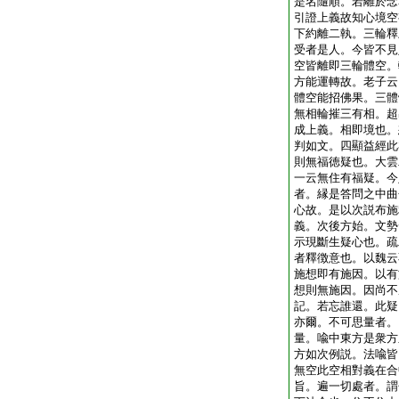
是名隨順。若離於念
引證上義故知心境空
下約離二執。三輪釋
受者是人。今皆不見
空皆離即三輪體空。
方能運轉故。老子云
體空能招佛果。三體
無相輪摧三有相。超
成上義。相即境也。
判如文。四顯益經此
則無福徳疑也。大雲
一云無住有福疑。今
者。縁是答問之中曲
心故。是以次説布施
義。次後方始。文勢
示現斷生疑心也。疏
者釋徴意也。以魏云
施想即有施因。以有
想則無施因。因尚不
記。若忘誰還。此疑
亦爾。不可思量者。
量。喩中東方是衆方
方如次例説。法喩皆
無空此空相對義在合
旨。遍一切處者。謂