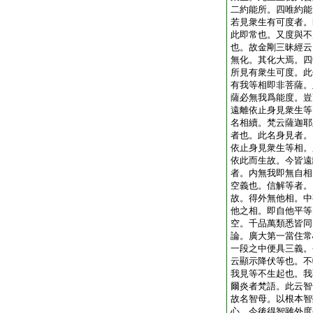
二約能所。四唯約能
若見衆生有可度者。
此即常也。又度與不
也。故金剛三昧經云
無化。其化大焉。四
所見有衆生可度。此
有我等相即非菩薩。
薩必無我爲能度。豈
遠離依止身見衆生等
名相續。梵云薩迦耶
者也。此名身見者。
依止身見衆生等相。
依此而生故。今皆遠
者。内無我即無自相
空義也。信解等者。
故。得外無他相。中
他之相。即自他平等
空。千品萬類悉皆同
論。廣大第一當住常
一段之中便具三義。
云顯示降伏等也。不
我見等不生起也。我
爾炎者梵語。此云智
故名智母。以根本智
心。今後得智雖外度