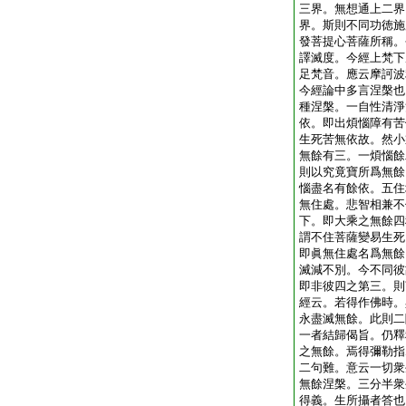
三界。無想通上二界
界。斯則不同功徳施
發菩提心菩薩所稱。
譯滅度。今經上梵下
足梵音。應云摩訶波
今經論中多言涅槃也
種涅槃。一自性清淨
依。即出煩惱障有苦
生死苦無依故。然小
無餘有三。一煩惱餘
則以究竟寶所爲無餘
惱盡名有餘依。五住
無住處。悲智相兼不
下。即大乘之無餘四
謂不住菩薩變易生死
即眞無住處名爲無餘
滅減不別。今不同彼
即非彼四之第三。則
經云。若得作佛時。
永盡滅無餘。此則二
一者結歸偈旨。仍釋
之無餘。焉得彌勒指
二句難。意云一切衆
無餘涅槃。三分半衆
得義。生所攝者答也