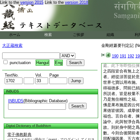
Link to the
version 2015
Link to the
version 2018
後別顯三業依次所明
薩作是言我當莊嚴佛
若菩薩通達無我法者
此教下指位。即從二
謂莊嚴之時離能所相
故云具足。故經云通
ホーム
検索
ご挨拶
組織
利
眞是菩薩。二者經從
有肉眼不。乃至未來
大正蔵検索
金剛經纂要刊定記 (N
眼也。見即無見名之
足。智淨者即悉知諸
190
191
192
19
淨。無所不知名爲具
punctuation
Hangul
Eng
處。此下等即指位揀
之四段皆合有無上之
TextNo.
Vol.
Page
者。經從須菩提於意
世界七寶以用布施。
得福徳多。問前已頻
INBUDS
所説者。皆是校量不
乃是無住稱性之福。
INBUDS
(Bibliographic Database)
佛是果布施是因云何
Search
果徳皆彼因。成擧彼
福也。言自在者。揀
論中。此與智淨合爲
Digital Dictionary of Buddhism
故。則於身中開之爲
數。今則合後開前者
電子佛教辭典
同配攝因果。五六有
パスワードがない場合は「guest」でログインしてくださ