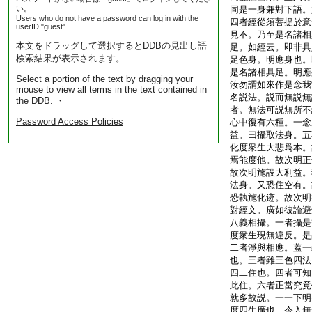
い。
同是一身兼對下語。
Users who do not have a password can log in with the
四者經從須菩提於意
userID "guest".
見不。乃至是名諸相
本文をドラッグして選択するとDDBの見出し語
足。如經云。即非具
検索結果が表示されます。
足色身。明應身也。
是名諸相具足。明應
Select a portion of the text by dragging your
汝勿謂如來作是念我
mouse to view all terms in the text contained in
名説法。説而無説無
the DDB. ・
者。無法可説無所不
Password Access Policies
心中復有六種。一念
益。曰攝取法身。五
化度衆生大悲爲本。
焉能度他。故次明正
故次明施設大利益。
法身。又恐住空有。
恐執施化迹。故次明
對經文。廣如彼論避
八義相攝。一者攝是
度衆生現無違反。是
二者淨與相應。蓋一
也。三者雖三色四法
四二住也。四者可知
此住。六者正當究竟
就多故説。一一下明
度四生廣也。令入無