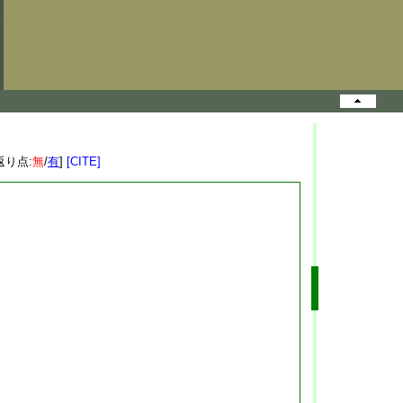
返り点:
無
/
有
]
[CITE]