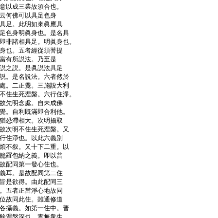
意以成三業故須合也。
云何佛可以具足色身
具足。此明如來眞應具
足色身明眞身也。是名具
即非諸相具足。明眞身也。
身也。五者經從須菩提
當有所説法。乃至是
説之説。是眞説法具足
説。是名説法。六者然於
處。二正覺。三施設大利
不住生死涅槃。六行住淨。
故先明念處。自未成佛
覺。自利既滿即合利他。
猶恐滯相大。次明攝取
故次明不住生死涅槃。又
行住淨也。以此六義別
煩不叙。又十下二重。以
籠羅包納之義。即以普
故配同第一發心住也。
義耳。是故配同第二住
皆是欲得。由此配同三
。五者正當淨心地故同
位故同此住。雖通修道
各攝義。如第一住中。普
餘涅槃深也。實無衆生