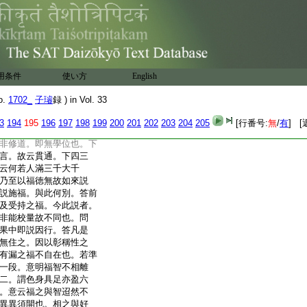
。一經從須菩提若菩
土是不名菩薩。乃至
如來説名眞是菩薩。
地至於等覺。當修道位。
。名之爲淨。稱周法界
達無我法者。如來説名
用条件
使い方
English
須菩提於意云何如來
心不可得。見淨者即五
o.
1702_
子璿
録 ) in Vol. 33
爲淨。無所不見名爲具
心等。知即無知名之爲
3
194
195
196
197
198
199
200
201
202
203
204
205
[行番号:
無
/
有
] [
足。以智見不別故當一
非修道。即無學位也。下
言。故云貫通。下四三
云何若人滿三千大千
乃至以福徳無故如來説
説施福。與此何別。答前
及受持之福。今此説者。
非能校量故不同也。問
果中即説因行。答凡是
無住之。因以彰稱性之
有漏之福不自在也。若準
一段。意明福智不相離
二。謂色身具足亦盈六
。意云福之與智迢然不
異異須開也。相之與好