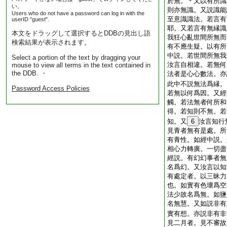
於無。＊又以有所識
い。
則亦無識。又説識能
Users who do not have a password can log in with the
至意識識法。若言有
userID "guest".
耶。又若言有無縁識
本文をドラッグして選択するとDDBの見出し語
我狂心亂世間所無而
検索結果が表示されます。
有不應生疑。以有所
中説。若世間所無我
Select a portion of the text by dragging your
汝言自相違。若無何
mouse to view all terms in the text contained in
the DDB. ・
法者是心心數法。亦
此中不説無法爲縁。
Password Access Policies
若無以何爲因。又經
觸。若法無者何所和
得。若知則不無。若
知。又
6
汝言知行
見青者無有是處。所
有青性。如經中説。
相心力轉廣。一切盡
經説。有幻幻事者無
名爲幻。又汝言以知
有處定者。以三昧力
也。如實有色壞爲空
法少故名爲無。如鹽
名無慧。又如説非有
實有想。亦説非有非
見二月者。見不審故