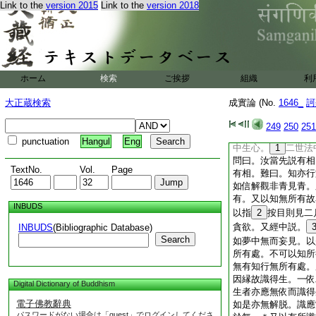
Link to the
version 2015
Link to the
version 2018
論
十論初有相品第十
問曰。汝經初言廣習
何等是諸異論。答曰
但人多喜起諍論者。
一切有･一切無。中
ホーム
検索
ご挨拶
組織
利
得･一時得。有退･
應。心性本淨･性本
大正蔵検索
成實論 (No.
1646_
訶
無。佛在僧數不在僧
言二世法有或有言無
249
250
251
有。何因縁故
15
punctuation
Hangul
Eng
中生心。
1
二世法
問曰。汝當先説有相
TextNo.
Vol.
Page
有相。難曰。知亦行
如信解觀非青見青。
有。又以知無所有故
INBUDS
以指
2
按目則見二
貪欲。又經中説。
INBUDS
(Bibliographic Database)
Search
如夢中無而妄見。以
所有處。不可以知所
無有知行無所有處。
因縁故識得生。一依
Digital Dictionary of Buddhism
生者亦應無依而識得
電子佛教辭典
如是亦無解脱。識應
パスワードがない場合は「guest」でログインしてくださ