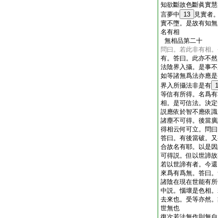
知欲斷故色斷眞實慧
言夢中
13
見實者
實不墮。是故有知無
名有相
無相品第二十
問曰。若此非有相。
有。答曰。此亦不然
法陰界入攝。是事不
如等諸無爲法亦應是
界入所攝法非是有
等信有所得。名爲有
相。是可信法。決定
説應依於智不應依識
諸塵不可得。後當廣
得相云何可立。問曰
答曰。有後當破。又
合故名有耶。以是因
可得説。但以世諦故
若以世諦有者。今還
來爲有爲無。答曰。
諸陰在現在世能有所
中説。惱壞是色相。
去來也。受等亦然。
世無也
復次若法無作則無自