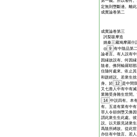
第一義。所以者何。
定無則墮斷邊。離此
成實論卷第二
成實論卷第三
訶梨跋摩造
姚秦三藏鳩摩羅什
◎
9
有中陰品第
論者言。有人説有中
因縁故説有。何因縁
陰者。佛阿輸羅耶那
住隨何處來。依止其
和蹉經説。若衆生捨
身。於
12
是中間
又七善人中有中有滅
業雜受身雜生世間。
14
中説四有。本有
有。五道有業有中有
罪人令顛倒墮又佛因
謂此衆生生此處。彼
説。以天眼見諸衆生
爲陰所縛故。從此世
亦信有中陰言。若人