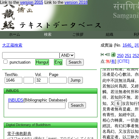
所有處。不可以知所
Link to the
version 2015
Link to the
version 2018
無有知行無所有處。
因縁故識得生。一依
生者亦應無依而識得
如是亦無解脱。識應
於無。＊又以有所識
ホーム
検索
ご挨拶
組織
利
則亦無識。又説識能
至意識識法。若言有
大正蔵検索
成實論 (No.
1646_
訶
耶。又若言有無縁識
我狂心亂世間所無而
250
251
252
有不應生疑。以有所
点:
無
/
有
]
[CITE]
punctuation
Hangul
Eng
中説。若世間所無我
汝言自相違。若無何
法者是心心數法。亦
TextNo.
Vol.
Page
此中不説無法爲縁。
若無以何爲因。又經
INBUDS
觸。若法無者何所和
得。若知則不無。若
INBUDS
(Bibliographic Database)
知。又
6
汝言知行
Search
見青者無有是處。所
有青性。如經中説。
相心力轉廣。一切盡
Digital Dictionary of Buddhism
經説。有幻幻事者無
名爲幻。又汝言以知
電子佛教辭典
有處定者。以三昧力
パスワードがない場合は「guest」でログインしてくださ