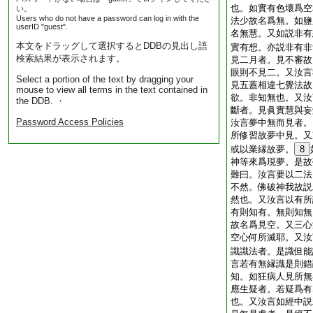
也。如實有色壞爲空
い。
Users who do not have a password can log in with the
法少故名爲無。如鹽
userID "guest".
名無慧。又如説非有
本文をドラッグして選択するとDDBの見出し語
實有想。亦説非有非
検索結果が表示されます。
見二月者。見不審故
眼則不見二。又汝言
Select a portion of the text by dragging your
見五蓋相違七覺法故
mouse to view all terms in the text contained in
欲。非知無也。又汝
the DDB. ・
斷者。見眞實慧與妄
Password Access Policies
汝言夢中無而見者。
所修習故夢中見。又
或以業縁故夢。
8
神等來爲現夢。是故
難曰。汝言要以二法
不然。佛破神我故説
然也。又汝言以有所
有則知有。無則知無
故名爲見空。又三心
空心何所滅耶。又汝
識識法者。是識但能
言若有無縁識是則錯
知。如狂病人見所無
應生疑者。若疑爲有
也。又汝言如經中説