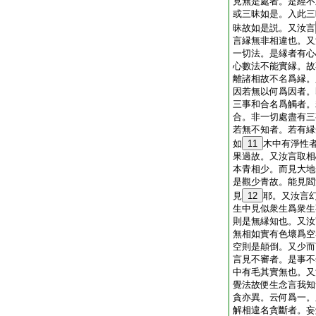
見無是處者。是經不
或三昧如是。入此三
昧故如是説。又汝言
言縁無非相違也。又
一切法。是縁者有心
心數法不能實縁。故
離諸相故不名爲縁。
因若無以何爲因者。
三事和合名爲觸者。
合。非一切處盡有三
若無不知者。若有縁
如
11
木中有淨性
果過故。又汝言取相
本青相少。而見大地
是觀少青故。能見閻
見
12
耶。又汝言
生中見似衆生爲衆生
則是無縁知也。又汝
無相如實有色壞爲空
空則是顛倒。又少而
言見不審者。是事不
中有毛其實無也。又
覺法故便生念言我知
貪亦異。云何爲一。
解相違名貪斷者。妄