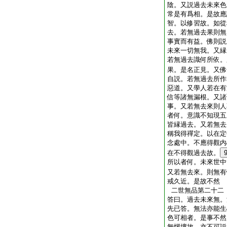
陰。又説過去未來色
常是有爲相。是故應
智。以修習故。如從
去。若無過去果則無
事實而有益。佛則説
未來一切無我。又縁
若無過去識何所依。
果。是名正見。又佛
自説。若無過去所作
惡道。又學人若在有
信等諸無漏根。又諸
事。又若無去來則人
者何。意識不知現五
皆縁過去。又若無去
稱我得禪定。以在定
念處中。不應得觀内
在不得觀過去故。
所以者何。未來世中
又若無去來。則無有
戒久近。是故不然
二世無品第二十二
答曰。過去未來無。
先已答。無法亦能生
色可相者。是事不然
無惱壞故。亦不可説