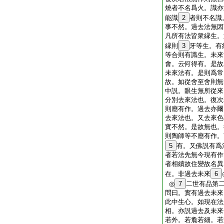
燒者不名爲火。識亦
能識
2
者則不名識
事不然。過去法無因
凡所有法皆衆縁生。
縁則
3
牙等生。有
等合則有識生。未來
會。云何得有。是故
未來法有。是則爲常
故。如從舍至舍則無
中説。眼生無所從來
分別去來法也。復次
則應有作。過去亦爾
去來法也。又去來色
實不然。是故無也。
則陶師等不應有作。
5
有。又佛説有爲
者若法先無今現有作
者相續故住變故名異
在。非過去未來
6
◎
7
二世有品第
問曰。實有過去未來
此中生心。如現在法
相。亦説過去及未來
若外。若麁若細。若