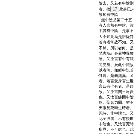
陰去。又若有中陰則
者。捨
17
此身已
故知有中陰
無中陰品第二十五
有人言無有中陰。汝
中説有中陰。是事不
人不知此爲是誰從何
若有者何故不知。又
不然。所以者何。是
梵志所計身異神異故
陰。又汝言有中有滅
間受身。於此中滅故
以者何。如經中説若
何處。是義無異。又
者。若言受身言生世
言四有七有者。是經
故。又汝言閻王呵責
也。又汝言佛因中陰
然。聖智力爾。雖不
天眼見死時生時者。
死時。非中陰也。又
此至彼者。示有後世
中陰也。又汝言死時
所見。不可信也。此