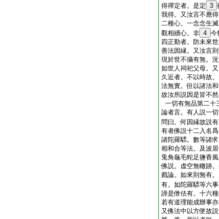
得禪定者。是定
3
我得。又汝言不應得
二種心。一念念生滅
觀相續心。非
4
今
四正勤者。防未來世
善法因縁。又汝言則
現於世不攝有無。況
如世人祠祀父母。又
久近者。不以時故。
法無實。但以諸法和
故汝所説因是皆不然
一切有無品第二十
論者言。有人説一切
問曰。何因縁故説有
有者佛説十二入名爲
諸陀羅驃。數等諸求
相和合等法。及波居
兎角龜毛蛇足鹽香風
佛説。虚空無轍跡。
戲論。如來則無有。
有。如陀羅驃等六事
諦是僧佉有。十六種
若有道理能成辦事亦
又佛法中以方便故説