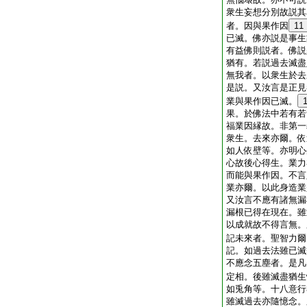
衆生妄想分別故説其
者。因與果作因
11
已滅。佛亦説是事生
有益佛則説者。佛説
猶有。若説過去滅盡
無我者。以衆生於去
是説。又汝言是正見
業與果作因已滅。
果。於佛法中若有若
福業因縁故。非第一
衆生。去來亦爾。依
如人依壁等。亦明心
心故後心得生。業力
而能與果作因。不言
業亦爾。以此身造業
又汝言不應有諸無漏
漏根已得在現在。雖
以成就故不得言無。
記未來者。聖智力爾
記。如過去法雖已滅
不應念五塵者。是凡
定相。後雖滅盡猶生
如兎角等。十八意行
雖滅過去亦隨憶念。