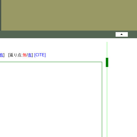
有
] [返り点:
無
/
有
]
[CITE]