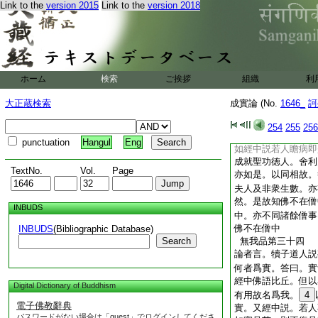
Link to the
version 2015
Link to the
version 2018
此
辯
14
三寶品第三
論者言。摩醯舍婆道
説佛在四衆。所謂有
衆。是則非過。若言
咎。以聞法得悟故曰
ホーム
検索
ご挨拶
組織
利
在此中。問曰。佛居
施僧。答曰。此施屬
大正蔵検索
成實論 (No.
1646_
訶
當言施屬佛僧。問曰
衣施僧。則爲供養我
254
255
256
佛意言以語言爲供養
punctuation
Hangul
Eng
如經中説若人瞻病即
成就聖功徳人。舍利
TextNo.
Vol.
Page
亦如是。以同相故。
夫人及非衆生數。亦
然。是故知佛不在僧
INBUDS
中。亦不同諸餘僧事
佛不在僧中
INBUDS
(Bibliographic Database)
Search
無我品第三十四
論者言。犢子道人説
何者爲實。答曰。實
經中佛語比丘。但以
Digital Dictionary of Buddhism
有用故名爲我。
4
電子佛教辭典
實。又經中説。若人
パスワードがない場合は「guest」でログインしてくださ