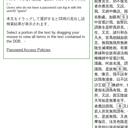
如實見苦。則不復見
い。
者亦應見我。又説。
Users who do not have a password can log in with the
userID "guest".
我。又經中佛説。我
名動處。如眼有
5
本文をドラッグして選択するとDDBの見出し語
中皆遮計我。如聖比
検索結果が表示されます。
謂衆生是即爲邪見。
Select a portion of the text by dragging your
生。又言。諸行和合
mouse to view all terms in the text contained in
凡夫。皆爲怨賊如箭
the DDB. ・
言。無我無我所無衆
陰生滅壞敗相。有業
Password Access Policies
衆縁和合故有諸法相
種種經中皆遮計我。
識義。何故名識。謂
識我。是故無
6
我
食。佛言。我不説有
説我食識食。以不説
沙王迎
7
佛經中。
逐假名謂爲有我。是
所。又説。因五陰故
天等如是無量名字。
者應説因我。
8
又
若人邪見無而謂有。
生。是故無我。又炎
摩伽言。汝見色陰是
見受想行識是阿羅漢