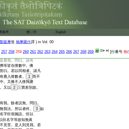
十三
人説。佛在僧數。答曰。若
15
衆･生衆･人衆･聖人
佛在聲聞衆中是則有
聲聞。佛相異故不
用条件
使い方
English
僧之首。有人施者名爲
何等僧。此經小失。是應
梨跋摩
造
鳩摩羅什
譯 ) in Vol. 00
。佛語瞿曇彌。以此
。亦是供養僧。答曰。
257
258
259
260
261
262
263
264
265
266
267
268
269
[行番号:
無
/
我是物供養僧。
是看我。問曰。諸有
弗等皆在僧數中。佛
答曰。若以同相者。諸凡
有應入僧數者。
1
而不
中。又佛不入僧羯磨
。又以
2
三寶差別故。
有我。餘者説無。問曰。
無我法。所以者何。
3
如
名字但假施設。但以
以但名字等故知無眞
不見苦。是人則見我。若