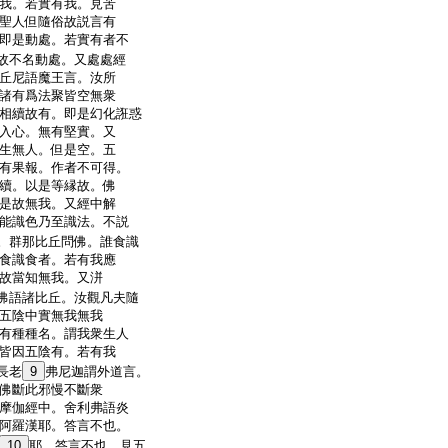
我。若實有我。見苦
聖人但隨俗故説言有
即是動處。若實有者不
故不名動處。又處處經
丘尼語魔王言。汝所
諸有爲法聚皆空無衆
相續故有。即是幻化誑惑
入心。無有堅實。又
生無人。但是空。五
有果報。作者不可得。
續。以是等縁故。佛
是故無我。又經中解
能識色乃至識法。不説
。群那比丘問佛。誰食識
食識食者。若有我應
故當知無我。又洴
佛語諸比丘。汝觀凡夫隨
五陰中實無我無我
有種種名。謂我衆生人
皆因五陰有。若有我
長老
9
弗尼迦謂外道言。
佛斷此邪慢不斷衆
摩伽經中。舍利弗語炎
阿羅漢耶。答言不也。
10
耶。答言不也。見五