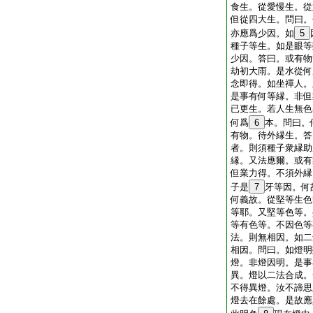
食生。從愛慢生。從
但從四大生。問曰。
亦應爲少因。如
5
種子等生。如是眼等
少因。答曰。或有物
劫初大雨。是水從何
念即得。如坐禪人。
是事有何等縁。非但
已更生。若人生無色
何爲
6
本。問曰。
有物。待外縁生。答
者。則須種子衆縁助
縁。又法應爾。或有
但業力得。不須外縁
子是
7
牙等因。何
何義故。從堅等生色
等耶。又堅等色等。
等有色等。不因色等
法。則無相因。如二
相因。問曰。如燈明
燈。非燈因明。是事
異。燈以二法合成。
不得異燈。汝不諦思
燈去在餘處。是故應