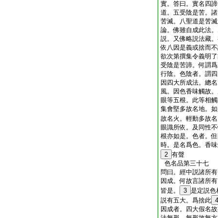
實。答曰。實名四諦
道。五受陰是苦。諸
苦滅。八聖道是苦滅
論。佛雖自成此法。
説。又佛略説法藏。
依八因是義或捨而不
欲次第撰集令義明了
受陰是苦諦。何謂爲
行陰。色陰者。謂四
因四大所成法。總名
風。因色香味觸故。
眼等五根。此等相觸
集會堅多故名地。如
故名火。輕動多故名
眼識所依。及同性不
根亦如是。色者。但
時。是名爲色。香味
2
有聲
色名品第三十七
問曰。經中説諸所有
因成。何故言諸所有
皆是。
3
是定説色
説有五大。爲捨此
因成者。四大假名故
法無形。無形故無方