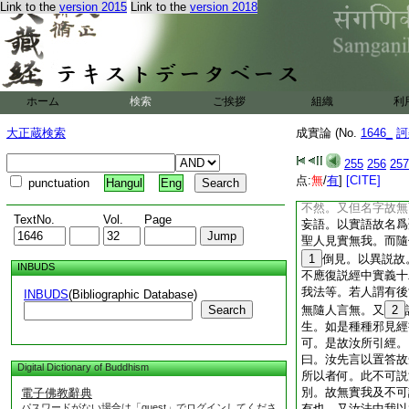
Link to the
version 2015
Link to the
version 2018
一人生世間。多人得
人得利益。又若修集
不依非衆生數。又處
有衆生能受後身。又
是等縁故知有我。汝
事不然。所以者何。
ホーム
検索
ご挨拶
組織
利
已別計有我常不壞相
我。今我等説五陰和
大正蔵検索
成實論 (No.
1646_
訶
咎。又雖言我但名字
衆生但名字者。如殺
255
256
257
實牛。亦不應有罪。
点:
無
/
有
]
[CITE]
punctuation
Hangul
Eng
施。皆有果報。大人
不然。又但名字故無
TextNo.
Vol.
Page
妄語。以實語故名爲
聖人見實無我。而隨
1
倒見。以異説故
INBUDS
不應復説經中實義十
我法等。若人謂有後
INBUDS
(Bibliographic Database)
Search
無隨人言無。又
2
生。如是種種邪見經
可。是故汝所引經。
曰。汝先言以置答故
Digital Dictionary of Buddhism
所以者何。此不可説
別。故無實我及不可
電子佛教辭典
パスワードがない場合は「guest」でログインしてくださ
有也。又汝法中我以