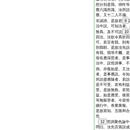
想分別是我。得何等
塵六識所識。汝所説
塵。又十二入不攝。
非諸諦。是故若
9
法中説。可知法者。
無爲。及不可説
10
四法。汝欲令異於四
可。若言有我。則有
別我耶。是故汝先説
有我。我等不爾。是
假名應深思者。是事
法中。説世諦事。不
倒。亦復如是。又汝
者。是事應説。令知
所説盡應隨者。若説
是不可受。若有利益
受。是故無咎。若世
益。如是應受。後當
等無殺罪者。今當答
續行中。有業業報。
是故當知。五陰和合
也
12
苦諦聚色論中
問曰。汝先言當説成