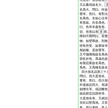
又以麁現故名大。
名爲大。問曰。何故
聲等。答曰。有對法
名爲色。非如心法等
有形故。亦名爲色。
曰。色等非盡有形。
切。有形以有
8
形
障則不聞問曰。若聲
物。如壁障故。則無
得有所受。如香味等
相妨礙。是故聲等。
又可惱壞相故名爲色
皆依於色。爲違此故
命善惡業故名爲色。
爲色。又爲稱名故名
四大假名品第三十
問曰。四大是假名。
實有。答曰。四大假
外道故説四大。有諸
如僧佉等。或説離色
故此經定説因色等。
大是假名有。又經説
非但以堅爲地。又世
有。所以者何。世人