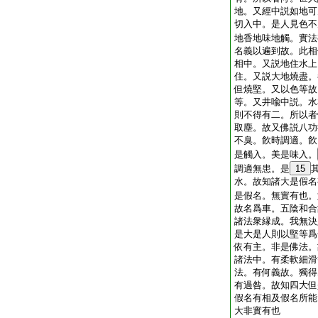
地。又經中説如地可
切入中。是人見色不
地香地味地觸。實法
名義以遍到故。此相
相中。又説地住水上
住。又説大地燒盡。
但燒堅。又以色等故
等。又井喩中説。水
則不得有二。所以者
取塵。故又佛説八功
不臭。飮時調適。飮
是觸入。美是味入。
調適無患。是
15
水。故知諸大是假名
是假名。無實有也。
故名爲車。五陰和合
諸法衆縁成。我無決
是大是人則以堅等爲
依有主。非是佛法。
諸法中。有柔軟細滑
法。有何義故。獨得
有過咎。故知四大但
假名有相及假名所能
大非實有也