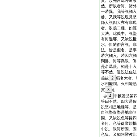
實。汝先言爲外道故
然。所以者何。諸外
一若異。我等説觸入
咎。又我等説現見堅
師人説四大亦有非現
者。依義二種。如經
大法。此義中。説堅
有何過耶。又汝説世
水。但隨俗言説。非
法。皆是假名。是事
若六觸入。若因六觸
問佛。何等爲眼。佛
是名爲眼。如是十入
等不然。但説法住法
義故
2
獨名大者。
水相能潤。火相能熱
實
3
◎
◎
4
非彼證品第
答曰不然。四大是假
説堅相是地種等。是
自説堅依堅是地非但
因。又汝説色等從四
者何。色等從業煩惱
中説。眼何所因。因
色集。又如阿難教比