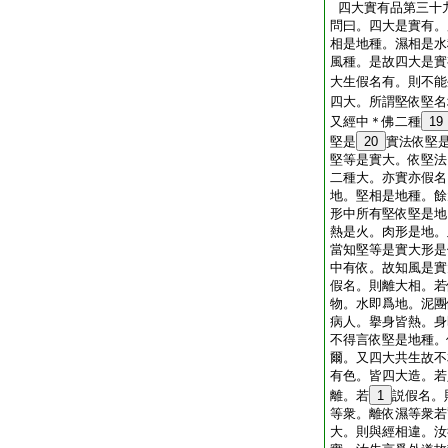
四大實有品第三十
問曰。四大是實有。
相是地種。濕相是水
風種。是故四大是實
大生假名有。則不能
四大。所謂堅依堅名
又經中＊佛二種
19
堅是
20
實法依堅
堅等是實大。依堅法
二種大。亦實亦假名
地。堅相是地種。餘
形中所有堅依堅是地
熱是火。肉形是地。
當知堅等是實大形是
中有依。故知風是實
假名。則離大相。若
物。水即爲地。泥團
病人。擧身皆熱。身
不得言依堅是地種。
爾。又四大共生故不
有色。皆四大造。若
離。若
1
説假名。
等衆。離依濕等衆若
大。則與經相違。汝