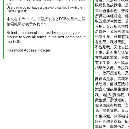
い。
眼所見色故我壞。是
Users who do not have a password can log in with the
言非色非非色。聲等
userID "guest".
所識則與經相違。經
本文をドラッグして選択するとDDBの見出し語
取五塵所伺異故。若
検索結果が表示されます。
互用。又汝所言前後
名爲色。又汝言無我
Select a portion of the text by dragging your
告諸比丘。雖無有我
mouse to view all terms in the text contained in
the DDB. ・
有生死。我以天眼。
不説是我。又汝自法
Password Access Policies
不生。若不生則無父
亦無諸餘罪業。是故
有本生者。因五陰故
相續故名佛。故説我
一。故不應差別。又
佛自遮是事。言我不
彼陰者。但以五陰相
汝言心垢故衆生垢者
我。若
5
實有我。
衆生垢。所以者何。
假名因縁有垢故。言
我。非眞實也。又汝
不生不滅。無罪福等
陰和合假名爲我。因
罪福等。非無假名。