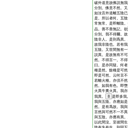
破外道意故佛説無我
分別。佛意不然。又
如汝言外道離五陰已
是。所以者何。五陰
常無常。是即離陰。
品。善不善無記。欲
分別。我不得爾。故
陰非人。是則爲異。
故我非陰也。若有我
五陰。又世間無有一
説異。是故無有不可
然。不得言一。不得
曰。是亦同疑。何者
種是然。餘種是可然
即是可然。云何言不
若離火種。亦倶不然
然。如我有色。即墮
火異牛糞火異。我亦
我異。
8
是即多我
我與五陰。亦應如是
然。是有爲故。我與
言然與可然不一不異
與五陰。亦應有異。
以此間沒。至彼間生
陰有失有生。則同五