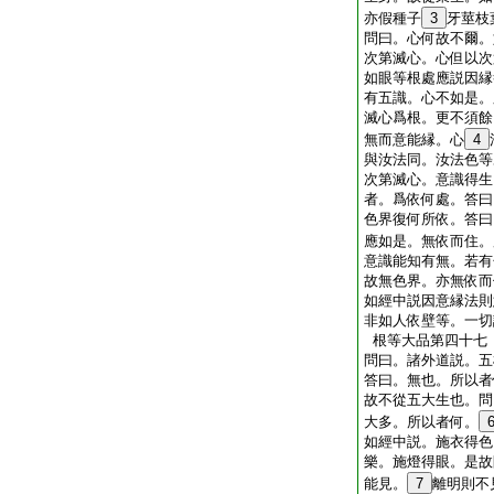
亦假種子
3
牙莖枝
問曰。心何故不爾。
次第滅心。心但以次
如眼等根處應説因縁
有五識。心不如是。
滅心爲根。更不須餘
無而意能縁。心
4
與汝法同。汝法色等
次第滅心。意識得生
者。爲依何處。答曰
色界復何所依。答曰
應如是。無依而住。
意識能知有無。若有
故無色界。亦無依而
如經中説因意縁法則
非如人依壁等。一切
根等大品第四十七
問曰。諸外道説。五
答曰。無也。所以者
故不從五大生也。問
大多。所以者何。
如經中説。施衣得色
樂。施燈得眼。是故
能見。
7
離明則不