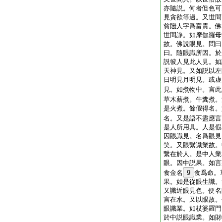
亦隨説。何者但色可
見貪欲等過。又世間
貧賤人字爲富貴。佛
世間諍。如摩伽羅母
故。佛説眼見。問曰
曰。隨眼識所因。於
説彼人見此人見。如
天神見。又如説以左
日明見月明見。或虚
見。如煮物中。言此
草木薪煮。牛糞煮。
是火煮。餘假得名。
名。又是語不盡應言
是人所用具。人是假
因眼識見。名爲眼見
笑。又眼繋識業故。
繋在於人。是中人業
眼。因中説果。如言
食金名
9
食爲命。
果。如是從眼生識。
又識近眼見色。便名
言在水。又以眼故。
眼識業。如杖婆羅門
於中説眼識業。如財