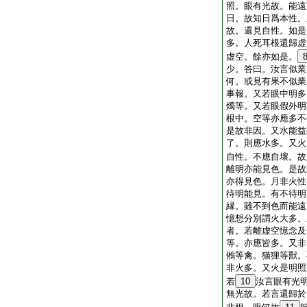
照。眼有光故。能遠
日。故知日爲本性。
故。還見自性。如是
多。人死耳根還歸虚
虚空。餘亦如是。
少。答曰。汝言似業
何。或見有果不似業
事報。又若眼中明多
燭等。又若眼假外明
根中。空等亦應多不
是故非因。又水能益
了。則應水多。又火
自性。不應自壞。故
離明亦能見色。是故
亦得見色。月非火性
待明能見。有不待明
縁。雖不到色而能遠
憶想分別謂火大多。
者。若離虚空憶念及
等。亦應皆多。又非
鵂等禽。猫狸等獸。
非火多。又火是明照
若
10
汝言眼有光
無光故。若言還歸於