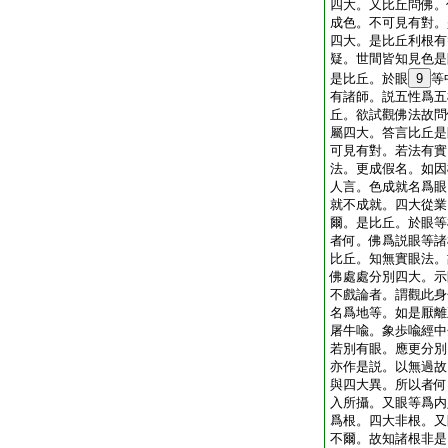
四大。又比丘問佛。
成色。不可見有對。
四大。是比丘利根有
疑。世間皆知見色是
是比丘。於眼
9
等
有諸師。説五性爲五
丘。欲試觀佛法故問
屬四大。答言比丘是
可見有對。若法有實
法。更成假名。如因
人言。色成就名爲眼
就不成就。四大從業
爾。是比丘。於眼等
者何。佛爲説眼等諸
比丘。知無實眼法。
佛處處分別四大。示
不戲論者。謂觀此身
名爲地等。如是厭離
屠牛喩。象歩喩經中
若別有眼。應更分別
亦作是説。以無過故
與四大異。所以者何
入所攝。又眼等爲内
爲根。四大非根。又
不爾。故知諸根非是