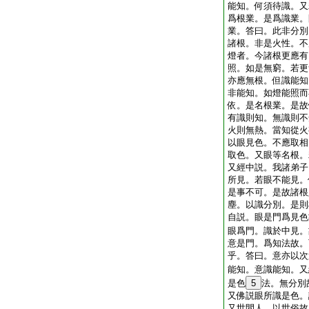
能知。何須待識。又
爲根業。是爲識業。
業。答曰。此非分別
諸根。非是火性。不
燈者。今諸根更應有
照。如是無窮。若更
亦應無根。但識能知
非能知。如燈能照而
依。是名根業。是故
有識則知。無識則不
火則無熱。當知從火
以眼見色。不應取相
取色。又眼等名根。
又經中説。我諸弟子
所見。若眼不能見。
是事不可。是故諸根
塵。以識分別。是則
自説。眼是門爲見色
眼爲門。識於中見。
意是門。爲知法故。
乎。答曰。意亦以次
能知。意識能知。又
是色
5
法。無分別
又佛説眼所識是色。
又世間人。以世俗故