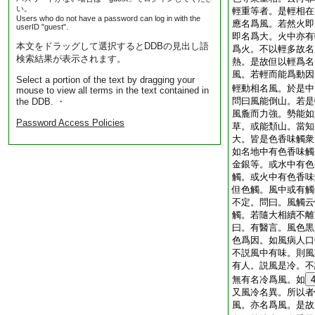
い。
輕重等者。是輕相在
Users who do not have a password can log in with the
應名爲風。若然火即
userID "guest".
即名爲大。火中亦有
本文をドラッグして選択するとDDBの見出し語
爲火。不以輕多故名
検索結果が表示されます。
熱。是故但以輕爲名
風。若輕而能爲動因
Select a portion of the text by dragging your
輕動相名風。於是中
mouse to view all terms in the text contained in
問曰風能倒山。若是
the DDB. ・
風麁而力強。勢能如
Password Access Policies
草。或能頽山。當知
大。皆是色香味觸衆
如名地中有色香味觸
金銀等。或水中有色
觸。或火中有色香味
但色觸。風中或有觸
不定。問曰。風觸云
觸。若隨大相續不離
曰。有醫言。風色黒
色爲因。如風病人口
不説風中有味。則風
有人。説風是冷。不
無有名冷爲風。如
又風冷名異。所以者
風。亦名爲風。是故