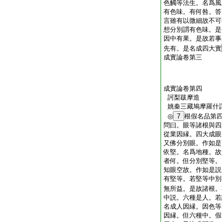
色觸等法生。名爲風
有色味。有何咎。答
言雖有以微細故不可
想分別謂有色味。是
因中有果。是故若事
先有。是名成四大實
成實論卷第三
成實論卷第四
訶梨跋摩造
姚秦三藏鳩摩羅什
◎
7
根假名品第
問曰。眼等諸根與四
從業因縁。四大成眼
又佛分別眼。作如是
依堅。名爲地種。故
者何。但分別堅等。
知眼空故。作如是説
有堅等。若堅等中別
無所益。是故諸根。
中説。六種是人。若
名成人因縁。因色等
因縁。但六種中。假