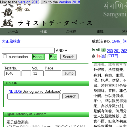
Link to the
version 2015
Link to the
version 2018
別輕重。必以身根。
答曰。如分別堅等。
堅等物。不離色等。
根。是中更無異相。
是重相。身雖未觸。
物裹持。亦知其重。
ホーム
検索
ご挨拶
組織
利
相。答曰。如人著衣
無力。輕重亦爾。所
大正蔵検索
成實論 (No.
1646_
訶
種身識。如或因
14
動生輕重識。或從把
260
261
262
對生冷熱識。或從摩
点:
無
/
有
]
[CITE]
punctuation
Hangul
Eng
搦生強濯識。或從劖
異種識。或有觸常在
TextNo.
Vol.
Page
外假來。所謂猗樂。
身利。身鈍。嬾重。
渇。飽滿。嗜樂。不
INBUDS
曰。若輕重相即色等
身識縁。答曰。非色
INBUDS
(Bibliographic Database)
中觸。分以身識縁。
Search
衆中。或以眼見得知
衆。亦以身識分別。
是觸有何咎。何用分
Digital Dictionary of Buddhism
世人説新穀陳穀。是
實不爾。但色等初生
電子佛教辭典
色等衆重相。云何非
パスワードがない場合は「guest」でログインしてくださ