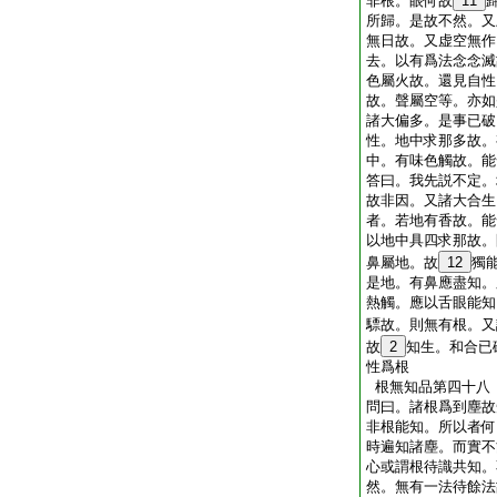
非根。眼何故
11
所歸。是故不然。又
無日故。又虚空無作
去。以有爲法念念滅
色屬火故。還見自性
故。聲屬空等。亦如
諸大偏多。是事已破
性。地中求那多故。
中。有味色觸故。能
答曰。我先説不定。
故非因。又諸大合生
者。若地有香故。能
以地中具四求那故。
鼻屬地。故
12
獨
是地。有鼻應盡知。
熱觸。應以舌眼能知
驃故。則無有根。又
故
2
知生。和合已
性爲根
根無知品第四十八
問曰。諸根爲到塵故
非根能知。所以者何
時遍知諸塵。而實不
心或謂根待識共知。
然。無有一法待餘法