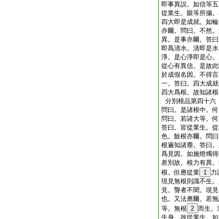
即事異説。如信等五
從業生。眼等所攝。
四大即是成就。如輪
亦爾。問曰。不然。
異。是事亦爾。答曰
即爲清水。清即是水
淨。是心淨即是心。
從心有異信。是故此
於成假名因。不得言
一。答曰。四大成就
四大爲根。故知諸根
分別根品第四十六
問曰。是諸根中。何
問曰。若諸大等。何
答曰。皆從業生。從
色。餘根亦爾。問曰
根遍知諸塵。答曰。
爲見因。如施燈燭得
差別故。根力有異。
根。但應從業
1
力
現見無根則識不生。
見。聾者不聞。現見
也。又法應爾。若無
等。無根
2
而生。
生身。故從業生。如