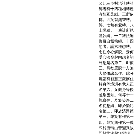
又此三空對治諸縛諸
縛者有十四種相縛麁
有情互染縛。三所依
轉。四於智無智縛。
縛。七無有愛縛。八
上慢縛。十遍計所執
體執縛。十二諸法遍
伽羅自體執縛。十四
想者。謂六種想縛。
念住令心解脱。云何
受心法發起内想名初
外想是名第二。即依
三。爲欲度脱十方無
大願修諸念住。此分
境謂有智慧正觀察住
於身等境謂有我人正
名第六。又觀身等後
差別應知。何等十一
觀察住。及於染淨二
名初想縛。即於染汚
名第二。即於清淨第
第三。即於有作第一
四。即於無作第一義
即於流轉由苦變異故
即於常法起無變想。