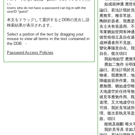
い。
如成就神通 應世
Users who do not have a password can log in with the
論曰。若汝計我於見
userID "guest".
應無常。種非常故。
本文をドラッグして選択するとDDBの見出し語
陶師於器者。我應是
検索結果が表示されます。
名士夫有造器用。不
等業猶如世間有神通
Select a portion of the text by dragging your
彼世俗假立及自在過
mouse to view all terms in the text contained in
成神通者所不見故。
the DDB. ・
變化事隨意自在。我
Password Access Policies
自在。復次頌曰
我如地如空 應無
應如二無作 分明
論曰。若汝計我於見
物者。我應無常。地
障礙故容所作業。我
應無體。猶如虚空唯
大地虚空於任持等無
彼見等應無作用。既
道理。又大地虚空任
可得。我於見等諸所
理。復次若執見等是
故。頌曰
能燒及能斷 唯火
我於見等具 非如
論曰。若汝計我執見