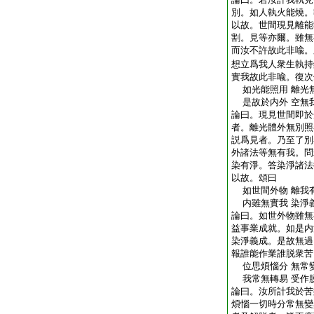
別。如人執火能燒。
以故。世間現見離能
割。見等亦爾。雖無
而汝不許故此非喩。
想立爲我人衆生執持
實我故此非喩。復次
如光能照用 離光
是故於内外 空無
論曰。現見世間即於
者。離光體外無別照
説爲見者。乃至了別
外諸法等無有我。問
染有淨。答染淨諸法
以故。頌曰
如世間外物 離我
内雖無實我 染淨
論曰。如世外物雖無
益事業成就。如是内
染淨義成。是故無過
報誰能作業誰脱衆苦
位思煩惱分 無常
我常無轉易 受作
論曰。汝所計我於苦
煩惱一切時分常無變