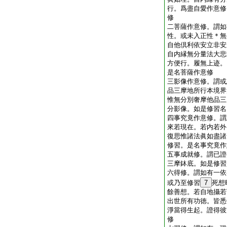
行。爲盡自愛作意修
修
二菩薩作意修。謂如
性。或未入正性＊無
自他倶利依安立非安
自内縁無分量法大悲
方便行。履無上迹。
是名菩薩作意修
三影像作意修。謂或
品三摩地所行本境界
惟無分別奢摩他品三
分影像。如是修習名
四事究竟作意修。謂
來若現在。若内若外
復思惟諸法眞如盡諸
修習。是名事究竟作
五事成就修。謂已證
三摩鉢底。如是修習
六得修。謂如有一依
或乃至修習
7
死想
餘善想。若自地攝若
出世所有功徳。皆悉
淨當得生起。證得彼
修