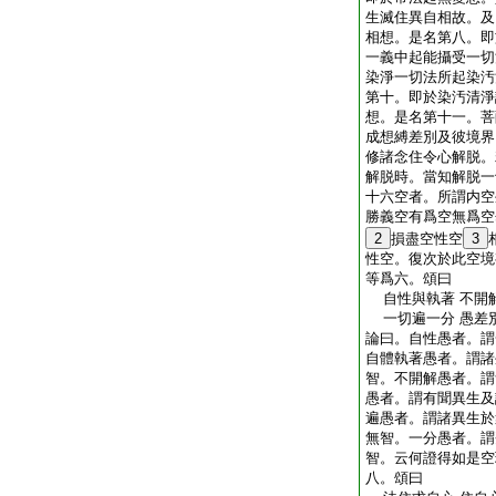
生滅住異自相故。及
相想。是名第八。即
一義中起能攝受一切
染淨一切法所起染汚
第十。即於染汚清淨
想。是名第十一。菩
成想縛差別及彼境界
修諸念住令心解脱。
解脱時。當知解脱一
十六空者。所謂内空
勝義空有爲空無爲空
2
損盡空性空
3
性空。復次於此空境
等爲六。頌曰
自性與執著 不開
一切遍一分 愚差
論曰。自性愚者。謂
自體執著愚者。謂諸
智。不開解愚者。謂
愚者。謂有聞異生及
遍愚者。謂諸異生於
無智。一分愚者。謂
智。云何證得如是空
八。頌曰