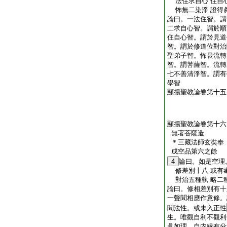
法住求自心 住自
怖無二染淨 證得
論曰。一法住智。謂
二求自心智。謂於順
住自心智。謂於見道
智。謂於修道位對治
聖弟子智。怖畏流轉
智。謂菩薩智。流轉
七不善清淨智。謂有
學智
顯揚聖教論卷第十五
顯揚聖教論卷第十六
無著菩薩造
＊三藏法師玄奘
成空品第六之餘
4
論曰。如是空理
修差別十八 或有
對治五種執 略二
論曰。修相差別有十
一聲聞相應作意修。
聞法性。或未入正性
生。唯觀自利不觀利
眞如理。自内縁有分