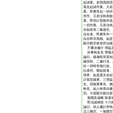
起諸業。若我爲因思
爲先起諸作業。又若
業。即應常起一切作
所作。又若汝執有餘
業。即所計我無所造
一切作業。又若汝執
亦如前有二種過失。
自在者。即應常作一
自在即非我相。如是
顯示觀空眞智所治薩
不審決遍行 増益
於事怖妄見 譬喩
論曰。薩迦耶見當知
繩見蛇。二遍行見。
於一切時常隨行故。
以者何。猶如貧者。
境界。如是愚夫未起
計我見隨逐。三増益
女。四無實事見。猶
怖見。如人怖畏自畫
別。今當顯示能治差
無體及遠離 除遣
對治諸縛想 十六
論曰。依止遍計所執
立三種空。一無體空