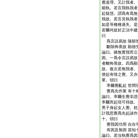
應道理。又計我者。
能執。若言我執我者
起疑惑。謂爲有爲無
我故。若言見執我者
如是等種種過失。是
若爾何故於正法中建
曰
爲言説易故 隨順
斷除怖畏故 顯徳
論曰。雖無實我而立
因。一爲令言説易故
者離怖畏故。四爲顯
故。復次若無我者。
便起有情之覺。又亦
業。頌曰
率爾覺亂起 世間
覺爲先作業 有十
論曰。率爾生覺非證
率爾而起現可得故。
男子身起女人覺。杌
計我思覺爲先起諸作
十。頌曰
覺我因功用 自在
有因及無因 當知
論曰。若汝執覺爲因