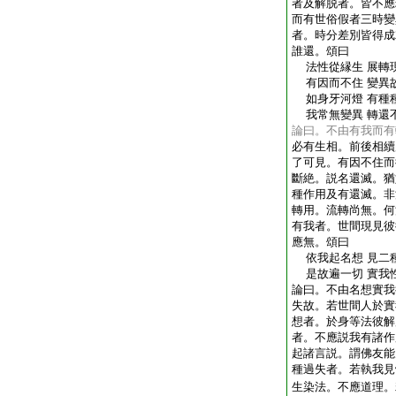
者及解脱者。皆不應
而有世俗假者三時變
者。時分差別皆得成
誰還。頌曰
法性從縁生 展轉
有因而不住 變異
如身牙河燈 有種
我常無變異 轉還
論曰。不由有我而有
必有生相。前後相續
了可見。有因不住而
斷絶。説名還滅。猶
種作用及有還滅。非
轉用。流轉尚無。何
有我者。世間現見彼
應無。頌曰
依我起名想 見二
是故遍一切 實我
論曰。不由名想實我
失故。若世間人於實
想者。於身等法彼解
者。不應説我有諸作
起諸言説。謂佛友能
種過失者。若執我見
生染法。不應道理。