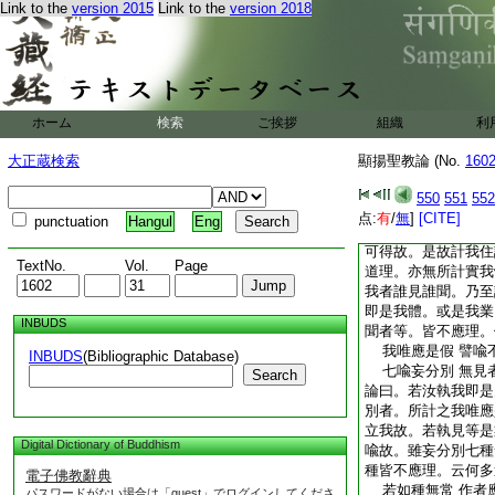
Link to the
version 2015
Link to the
version 2018
火在薪。爲如明依燈
是一切皆不應理。何
者爲五。若如主住舍
舍形貌異故。若如火
薪力不自在故。若如
燈有無明起滅故。又
ホーム
検索
ご挨拶
組織
利
不見舍主有常住者。
往餘處或死滅故。火
大正蔵検索
顯揚聖教論 (No.
160
性故。若如虚空者。
業用顯然可得。謂去
550
551
552
不爾。故成過失。又
点:
有
/
無
]
[CITE]
punctuation
Hangul
Eng
得。何以故。無我外
可得故。是故計我住
TextNo.
Vol.
Page
道理。亦無所計實我
我者誰見誰聞。乃至
即是我體。或是我業
INBUDS
聞者等。皆不應理。
我唯應是假 譬喩
INBUDS
(Bibliographic Database)
七喩妄分別 無見
Search
論曰。若汝執我即是
別者。所計之我唯應
立我故。若執見等是
Digital Dictionary of Buddhism
喩故。雖妄分別七種
種皆不應理。云何多
電子佛教辭典
若如種無常 作者
パスワードがない場合は「guest」でログインしてくださ