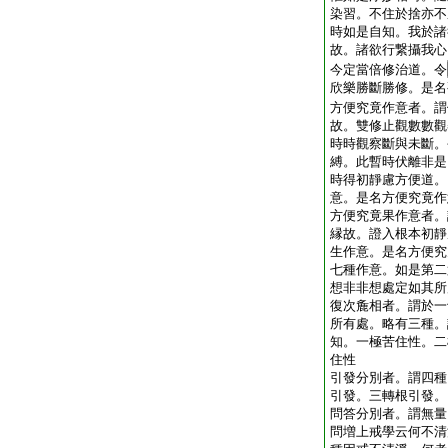
染習。不住於捨亦不
時如是自知。我於諸
故。諸欲行繋攝我心
今定當倍修治道。令
欣樂勝斷勝修。是名
方便究竟作意者。謂
故。雙修止觀數數觀
時時觀察斷與未斷。
縛。此暫時伏離非是
時得初靜慮方便道。
意。是名方便究竟作
方便究竟果作意者。
縁故。證入根本初靜
生作意。是名方便究
七種作意。如是第二
想非非想處定如其所
復次麁相者。謂於一
所有處。略有三種。
知。一極苦住性。二
住性
引發分別者。謂四種
引發。三轉根引發。
問答分別者。謂無量
問増上戒學云何不清