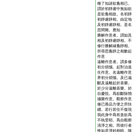
種了知諸欲麁相已。
謂於初靜慮中無如欲
是欲麁相故。名初靜
初靜慮靜相。由定地
及初靜慮靜相。是名
思間雜。應知
勝解作意者。謂如其
相及初靜慮靜相。不
修行勝解縁麁靜相。
所尋思麁靜之相數起
作意
遠離作意者。謂多修
初分煩惱。起對治道
生作意。名遠離作意
界初分煩惱。及已遠
斷及遠離起於喜樂。
於少分遠離喜樂。於
自慶悦。爲欲斷除惛
攝樂作意。觀察作意
修已善品方便之所扶
纒。若行若住不復現
我此身中爲有貪欲爲
不執受耶。爲自觀察
清淨之相。而彼行者
惟如是淨妙相時。隨