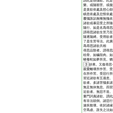
謂此是煩惱欲。此是
樂。或隨順苦。或復
是貪欲依處及想心顛
瞋恚依處及忿恨依處
覆惱誑諂無慚無愧依
諸欲或暴惡受之所隨
隨行。如是名爲尋思
謂尋思諸欲生苦乃至
隨逐隨縛。受用欲者
了是生苦等法。此廣
爲尋思諸欲共相
尋思品類者。謂尋思
枯骨。如穢段肉。如
蟒毒蛇如夢所見。猶
3
抄果。又復尋思
親愛離壞所作苦。受
在所作苦。受惡行所
習近諸欲有五過患。
欲者。多諸苦惱多諸
無足無休無息。四習
近欲者。無惡不造。
量門訶責諸欲。謂此
有非法顛倒。諸惡行
速疾散壞。依於諸縁
空爲虚。誑失之法如