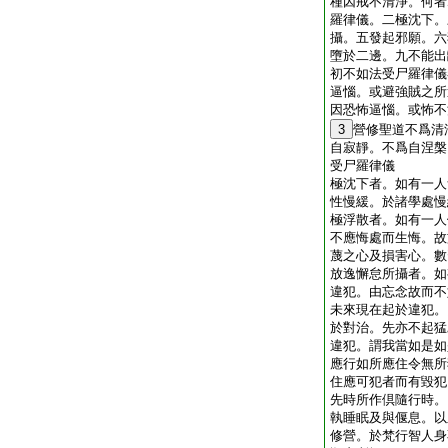
種因戒不清淨。何者
羅律儀。二極沈下。
攝。五發起邪願。六
墮於二邊。九不能出
初不如法受尸羅律儀
逼惱。或避強賊之所
因恐怖逼惱。或怖不
3
營修聖道不爲清
自寂靜。不爲自涅槃
受尸羅律儀
極沈下者。如有一人
性慢緩。於諸學處慢
極浮散者。如有一人
不應悔處而生悔。故
蔑之心及損害心。數
放逸懈怠所攝者。如
違犯。由忘念故而不
未來現在起於違犯。
於對治。先亦不起猛
違犯。謂我當如是如
應行如所應住令無所
住應可犯者而有毀犯
先時所作倶隨行時。
執睡眠及與偃息。以
修營。於梵行智人身