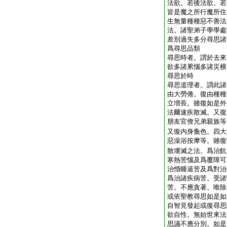
法欲。若後法欲。若
皆是魔之所行魔所住
生無量種種惡不善法
法。諸聖弟子學學處
差別過失多分尋思諸
爲尋思品類
尋思時者。謂於去來
欲多諸累惱多諸災横
尋思於時
尋思道理者。謂此諸
由大勞倦。復由種種
立増長。雖復如是外
法爾速疾散滅。又復
朋友官僚兄弟親族等
又復内身麁色。四大
惡澡浴按摩等。雖復
散壞滅之法。爲治飢
寒熱苦惱及爲覆障可
治惛睡逼苦及爲對治
爲治諸疾病苦。受諸
苦。不應貪著。唯除
或依聖教尋思如是如
自智見發起或復尋思
欲自性。無始世來法
思議不應分別。如是