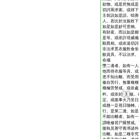
欲物。或是所無或是
切訶罵求索。或得下
主前説如是語。咄善
人。若比於汝族姓下
如是如是妙可意物。
有財産。而以如是鄙
是等。或依詐現威儀
顯異相。或依逼切訶
非法求覓衣服飮食坐
餘資具。不以法求。
命攝
墮二邊者。如有一人
他而得衣服等具。或
患不知出離。而受用
修自苦行。無量種種
種極苦禁戒。或依處
杵。或依於
3
板。
定。或復事火乃至日
或翹一足視日隨轉。
行。是第二邊。如是
不能出離者。如有一
謂唯修習尸羅禁戒。
復執見善守善淨諸外
出離。如是二種非究