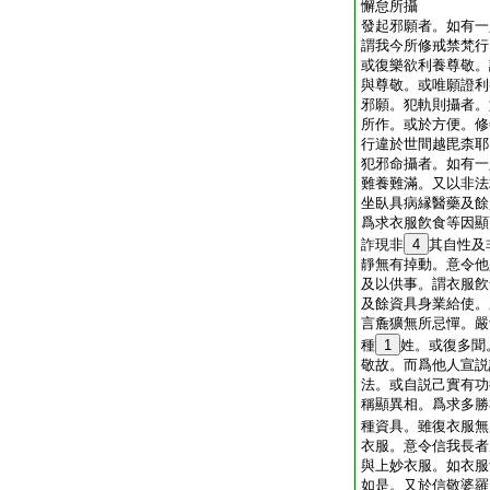
懈怠所攝
發起邪願者。如有一
謂我今所修戒禁梵行
或復樂欲利養尊敬。
與尊敬。或唯願證利
邪願。犯軌則攝者。
所作。或於方便。修
行違於世間越毘柰耶
犯邪命攝者。如有一
難養難滿。又以非法
坐臥具病縁醫藥及餘
爲求衣服飮食等因顯
詐現非
4
其自性及
靜無有掉動。意令他
及以供事。謂衣服飮
及餘資具身業給使。
言麁獷無所忌憚。嚴
種
1
姓。或復多聞
敬故。而爲他人宣説
法。或自説己實有功
稱顯異相。爲求多勝
種資具。雖復衣服無
衣服。意令信我長者
與上妙衣服。如衣服
如是。又於信敬婆羅