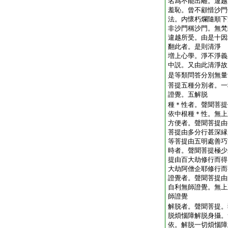
名爲不能出離。違越
羞恥。曾不顧惜沙門
法。内懷朽爛隨順下
非沙門稱沙門。無梵
違越所受。由是十因
翻此者。是則清淨
増上心學。淨不淨義
中説。又由此清淨故
是等類問答分別無量
菩提五種分別者。一
證覺。五解脱
種＊性者。聲聞菩提
依中根種＊性。無上
方便者。聲聞菩提由
菩提由多分行甚深縁
等菩提由五明處善巧
時者。聲聞菩提極少
提由百大劫修行而得
大劫阿僧企耶修行而
證覺者。聲聞菩提由
自利無師證覺。無上
師證覺
解脱者。聲聞菩提。
脱煩惱障解脱身攝。
依。解脱一切煩惱障