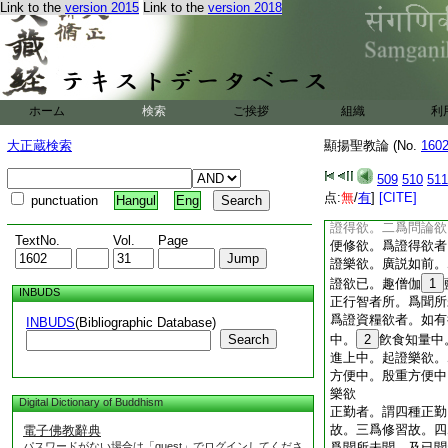
Link to the
version 2015
Link to the
version 2018
補特伽羅分別者。謂
諦者。下中上品分別
由行故者。謂苦遲通
及樂遲通行名中品學
由方便故者。不殷重
者。名下品學。隨一
ホーム
検索
ご挨拶
組織
利
二方便修者。名上品
瑜伽分別者。謂依四
大正蔵検索
顯揚聖教論 (No.
160
二欲。三正勤。四方
信者。謂二行相及二
509
510
511
行相。二清淨行相。
点:
無
/
有
]
[CITE]
punctuation
Hangul
Eng
處。二信解人威徳依
證得欲。二爲問論欲
TextNo.
Vol.
Page
便修欲。爲證得欲者
證樂欲。廣説如前。
證欲已。趣僧伽
1
INBUDS
正行智者所。爲聞所
爲證資糧欲者。如有
INBUDS
(Bibliographic Database)
Search
中。
2
飮食知量中
進上中。起證樂欲。
方便中。殷重方便中
樂欲
Digital Dictionary of Buddhism
正勤者。謂四種正勤
故。三爲修習故。四
電子佛教辭典
パスワードがない場合は「guest」でログインしてくださ
爲聞所未聞。及已聞