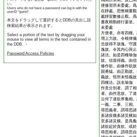
い。
便修習所未委處。爲
Users who do not have a password can log in with the
在靜處。思惟稱量觀
userID "guest".
處靜室數修止觀。爲
本文をドラッグして選択するとDDBの見出し語
晝夜精勤經行宴坐。
検索結果が表示されます。
未委處
方便者。亦有四種。
Select a portion of the text by dragging your
増上力故。令根律儀
mouse to view all terms in the text contained in
念故得不放逸。守護
the DDB. ・
逸故。令其内心與止
Password Access Policies
諸法。如是四種瑜伽
故。信當得義。由信
修作欲。由修作欲故
固勇猛。由正勤故。
義故。悟所未悟義故
四種法。説名瑜伽
作意分別者。謂了相
者。由作意故。了達
云何了達欲界麁相。
一義。二事。三相。
尋思義者。謂尋思諸
多諸疫癘多諸災横如
至多諸災横。是爲麁
諸欲起於貪欲。或於
尋思相者。謂尋思自