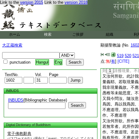
Link to the
version 2015
Link to the
version 2018
埵覺者。我有形量。
刹帝利等。或愚或智
應道理
又汝何所欲。爲唯於
亦於餘體起此覺耶。
覺者。即於所見起彼
ホーム
検索
ご挨拶
組織
利
覺。若亦於餘體起此
一切境界覺因。不應
大正蔵検索
顯揚聖教論 (No.
160
又汝何所欲。於無情
情覺。於餘有情數餘
519
520
521
若起者。是則無情應
点:
無
/
有
]
[CITE]
punctuation
Hangul
Eng
餘有情應是餘有情。
則
1
誹撥現量。不
TextNo.
Vol.
Page
又汝何所欲。此計我
量義耶。若取現量義
我非現量義故。不應
INBUDS
愚稚等未能思度。不
又我今問汝。隨汝意
INBUDS
(Bibliographic Database)
爲因。爲以我爲因。
Search
不應道理。若以我爲
作。不應道理
又汝何所欲。所作事
Digital Dictionary of Buddhism
若無常者。此所作因
作。不應道理。若是
電子佛教辭典
執有所作。不應道理
パスワードがない場合は「guest」でログインしてくださ