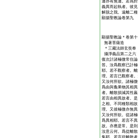
邊亦有無邊。若爲對
義異而起執者。彼見
解脱之我。遠離二種
顯揚聖教論卷第九
顯揚聖教論＊卷第十
無著菩薩造
＊三藏法師玄奘
攝淨義品第二之六
復次計諸極微常住論
答。汝爲觀察已計極
耶。若不觀察者。離
理。若言已觀察者。
又汝何所欲。諸極微
爲由與麁果物其相異
者。離散損減其性羸
若言由相異故者。是
之相。不同種類相故
理。又彼極微亦無異
又汝何所欲。從諸極
爲異相耶。若言不異
故。亦應是常。是則
汝意云何。爲從離散
集耶。若言從離散者