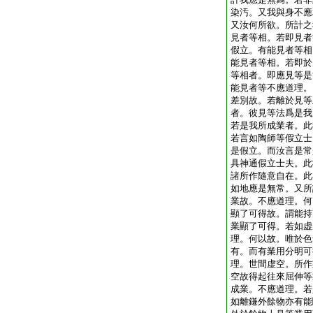
染汚。又我與身不應
又汝何所欲。所計之
見者等相。若即見者
假立。有能見者等相
能見者等相。若即於
等相者。即應見等是
能見者等不應道理。
差別故。若離於見等
者。彼見等法爲是我
若是我所成業者。此
若言如陶師等假立士
是假立。而汝言是常
具神通假立士夫。此
諸所作隨意自在。此
如地應是無常。又所
業故。不應道理。何
顯了可得故。謂能持
業顯了可得。若如虚
理。何以故。唯於色
有。而有業用分明可
理。世間虚空。所作
空故得起往來屈伸等
成業。不應道理。若
如離鎌外餘物亦有能