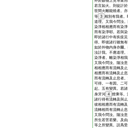
外於餘物上見等業用
若言如火。則徒計於
世間火離能燒者。亦
等
3
相別有我者。
道理。又我今問汝。
染淨相相應而有染淨
而有染淨耶。若與染
即於諸行中有疾疫災
得。即彼諸行雖無有
如於外物内身亦爾。
汝計我。不應道理。
染淨者。離染淨相我
又我今問汝。隨汝意
相相應而有流轉及止
相應而有流轉及止息
而有流轉及止息者。
可得。一有因。二可
起。五有變異。若諸
身牙河
4
燈乘等。
諸行得有流轉及與止
彼相相應而有流轉及
流轉相而有流轉止息
又我今問汝。隨汝意
所生若苦若樂。及由
等之所變異。説爲受