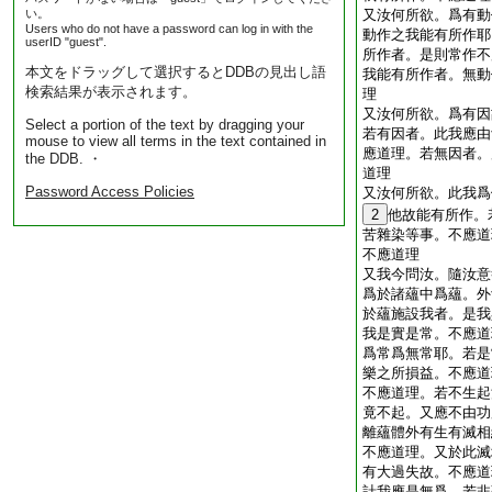
い。
又汝何所欲。爲有動
Users who do not have a password can log in with the
動作之我能有所作耶
userID "guest".
所作者。是則常作不
本文をドラッグして選択するとDDBの見出し語
我能有所作者。無動
検索結果が表示されます。
理
又汝何所欲。爲有因
Select a portion of the text by dragging your
若有因者。此我應由
mouse to view all terms in the text contained in
應道理。若無因者。
the DDB. ・
道理
Password Access Policies
又汝何所欲。此我爲
2
他故能有所作。
苦雜染等事。不應道
不應道理
又我今問汝。隨汝意
爲於諸蘊中爲蘊。外
於蘊施設我者。是我
我是實是常。不應道
爲常爲無常耶。若是
樂之所損益。不應道
不應道理。若不生起
竟不起。又應不由功
離蘊體外有生有滅相
不應道理。又於此滅
有大過失故。不應道
計我應是無爲。若非