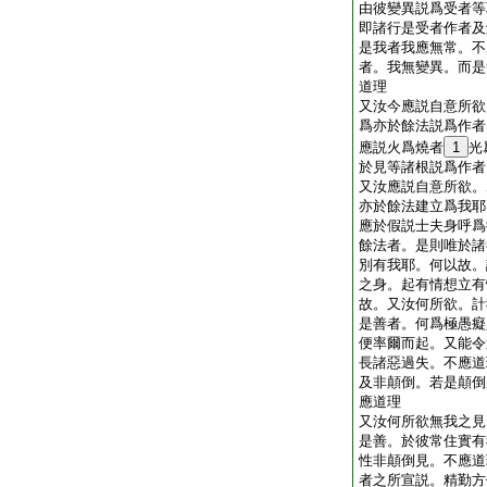
由彼變異説爲受者等
即諸行是受者作者及
是我者我應無常。不
者。我無變異。而是
道理
又汝今應説自意所欲
爲亦於餘法説爲作者
應説火爲燒者
1
光
於見等諸根説爲作者
又汝應説自意所欲。
亦於餘法建立爲我耶
應於假説士夫身呼爲
餘法者。是則唯於諸
別有我耶。何以故。
之身。起有情想立有
故。又汝何所欲。計
是善者。何爲極愚癡
便率爾而起。又能令
長諸惡過失。不應道
及非顛倒。若是顛倒
應道理
又汝何所欲無我之見
是善。於彼常住實有
性非顛倒見。不應道
者之所宣説。精勤方