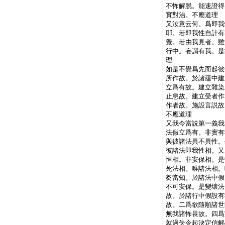
不怖解脱。能速證得
實對治。不應道理
又汝意云何。爲即我
耶。若即我性自計有
覺。若由我見者。雖
行中。妄謂有我。是
理
如是不覺爲先而起彼
所作故。於諸蘊中建
立爲有故。建立雜染
止息故。建立受者作
作者故。施設言説故
不應道理
又我今當説第一義我
法假立爲有。非實有
與彼諸法異不異性。
彼諸法即我性相。又
恒相。非安保相。是
死法相。唯諸法相。
芻當知。於諸法中假
不可安保。是變壞法
故。於諸行中假設有
故。二爲欲隨順諸世
無我諸怖畏故。四爲
就過失令起決定信解