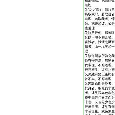
相所攝故。我論已破
破訖
又我今問汝。隨汝意
爲取我耶。若取蘊者
道理。若取我者。憶
類。我曾於彼。如是
應道理
又汝意云何。縁彼現
於餘不現不和合境。
言滅者。滅壞之識而
轉者。由一境界於一
理
又汝何所欲所執之我
爲有變異爲。無變異
我常住。不應道理。
種種想生。復有小想
又先純有樂已後純有
苦不樂。不應道理
又若計命即是身者。
於身者。彼見我非色
者。彼見我亦色非色
義中由異句異文而起
非色。又若見少色少
彼無量者。彼見有無
非色無量。或色無量