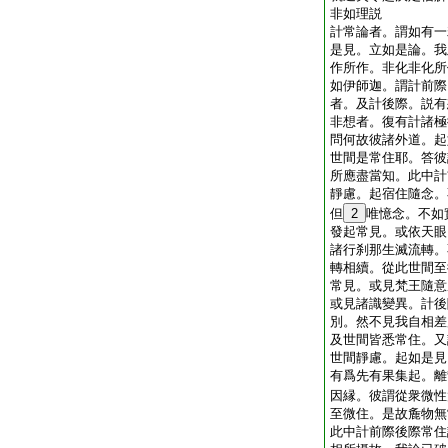
非如理説
計常論者。謂如有一
是見。立如是論。我
作所作。非化非化所
如伊師迦。謂計前際
者。及計後際。説有
非想者。復有計諸極
問何故彼諸外道。起
世間是常住耶。答彼
所應盡當知。此中計
靜慮。起宿住隨念。
但
2
唯憶念。不如
發起常見。或依天眼
諸行刹那生滅流轉。
轉相續。從此世間至
常見。或見梵王隨意
或見諸識變異。計後
別。然不見我自相差
及世間皆悉常住。又
世間靜慮。起如是見
有爲先有果集起。離
因縁。彼謂從衆微性
至微住。是故麁物無
此中計前際後際常住