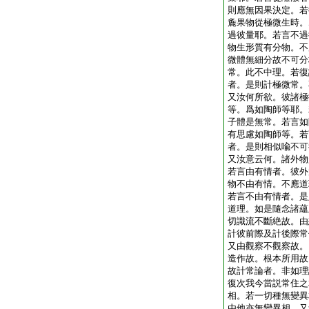
則應無因果決定。若
麁果物從極微生時。
過彼量耶。若言不過
物生形質有分物。不
微體無細分故不可分
常。此不中理。若復
者。是則計極微常。
又汝何所欲。彼諸極
等。爲如陶師等耶。
子體是無常。若言如
有思慮如陶師等。若
者。是則相似喩不可
又汝意云何。諸外物
若言由有情者。彼外
物不由有情。不應道
若言不由有情者。是
道理。如是隨念諸蘊
切識流不斷絶故。由
計彼前際及計後際常
又由觀察不觀察故。
造作故。根本所用故
故計常論者。非如理
復次我今當説常住之
相。若一切種無變異
由他亦無變異相。又