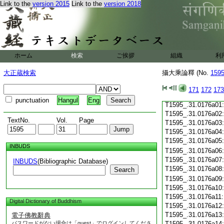
Link to the
version 2015
Link to the
version 2018
T1595_.31.0175c19
T1595_.31.0175c20
T1595_.31.0175c21
T1595_.31.0175c22
T1595_.31.0175c23
T1595_.31.0175c24
ホーム
検索
ご挨拶
組織
利
T1595_.31.0175c25
T1595_.31.0175c26
大正蔵検索
攝大乘論釋 (No.
159
T1595_.31.0175c27
T1595_.31.0175c28
171
172
173
T1595_.31.0175c29
punctuation
Hangul
Eng
T1595_.31.0176a01
T1595_.31.0176a02
TextNo.
Vol.
Page
T1595_.31.0176a03
T1595_.31.0176a04
T1595_.31.0176a05
INBUDS
T1595_.31.0176a06
T1595_.31.0176a07
INBUDS
(Bibliographic Database)
T1595_.31.0176a08
Search
T1595_.31.0176a09
T1595_.31.0176a10
T1595_.31.0176a11
Digital Dictionary of Buddhism
T1595_.31.0176a12
T1595_.31.0176a13
電子佛教辭典
パスワードがない場合は「guest」でログインしてくださ
T1595_.31.0176a14