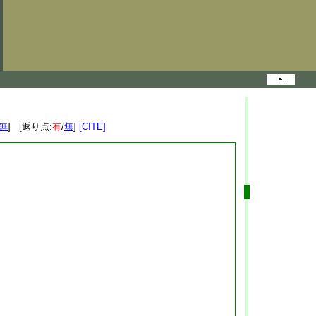
無
] [返り点:
有
/
無
]
[CITE]