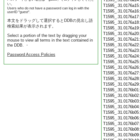
い。
T1595_.31.0176a15
Users who do not have a password can log in with the
T1595_.31.0176a16
userID "guest".
T1595_.31.0176a17
本文をドラッグして選択するとDDBの見出し語
T1595_.31.0176a18
検索結果が表示されます。
T1595_.31.0176a19
T1595_.31.0176a20
Select a portion of the text by dragging your
T1595_.31.0176a21
mouse to view all terms in the text contained in
T1595_.31.0176a22
the DDB. ・
T1595_.31.0176a23
Password Access Policies
T1595_.31.0176a24
T1595_.31.0176a25
T1595_.31.0176a26
T1595_.31.0176a27
T1595_.31.0176a28
T1595_.31.0176a29
T1595_.31.0176b01
T1595_.31.0176b02
T1595_.31.0176b03
T1595_.31.0176b04
T1595_.31.0176b05
T1595_.31.0176b06
T1595_.31.0176b07
T1595_.31.0176b08
T1595_.31.0176b09