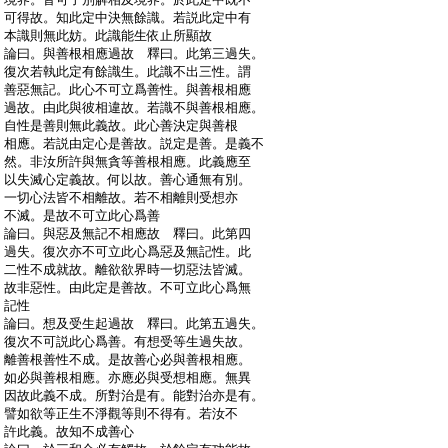
:
可得故。知此定中決無餘識。若説此定中有
:
本識則無此妨。此識能生依止所顯故
:
論曰。與善根相應過故 釋曰。此第三過失。
:
復次若執此定有餘識生。此識不出三性。謂
:
善惡無記。此心不可立爲善性。與善根相應
:
過故。由此與彼相違故。若識不與善根相應。
:
自性是善則無此義故。此心善決定與善根
:
相應。若説由定心是善故。説定是善。是義不
:
然。非汝所許與無貪等善根相應。此義應至
:
以失滅心定義故。何以故。善心通無有別。
:
一切心法皆不相離故。若不相離則受想亦
:
不滅。是故不可立此心爲善
:
論曰。與惡及無記不相應故 釋曰。此第四
:
過失。復次亦不可立此心爲惡及無記性。此
:
二性不成就故。離欲欲界時一切惡法皆滅。
:
故非惡性。由此定是善故。不可立此心爲無
:
記性
:
論曰。想及受生起過故 釋曰。此第五過失。
:
復次不可説此心爲善。有想受等生過失故。
:
離善根善性不成。是故善心必與善根相應。
:
如必與善根相應。亦應必與受想相應。無異
:
因故此義不成。所對治是有。能對治亦是有。
:
譬如欲等正生不淨觀等則不得有。若汝不
:
許此義。故知不成善心