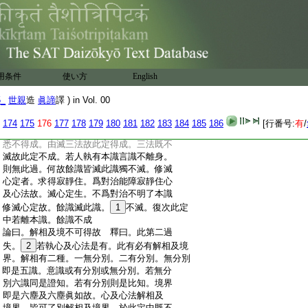
:
心 釋曰。言有第六心名爲有心。約第六心
:
説識不離身。如彼所説則不成心
:
論曰。何以故 釋曰。欲更引道理破第六識。
:
立本識明不離身。若離
16
如前所立相本識生
:
起識中隨執一識。言滅心定中有。是義不然。
:
何以故
用条件
使い方
English
:
論曰。定義不成故 釋曰。此下以十義。顯滅
:
心定中立有心義過失。此即第一過失。心與
5_
世親
造
眞諦
譯 ) in Vol. 00
:
心法未曾見其相離。如餘心法與餘心法如
:
想無時離受。受亦無時離想。心與心法亦爾。
174
175
176
177
178
179
180
181
182
183
184
185
186
[行番号:
有
/
:
無時得相離。若不相離。滅受想定及滅心定
:
悉不得成。由滅三法故此定得成。三法既不
:
滅故此定不成。若人執有本識言識不離身。
:
則無此過。何故餘識皆滅此識獨不滅。修滅
:
心定者。求得寂靜住。爲對治能障寂靜住心
:
及心法故。滅心定生。不爲對治不明了本識
:
修滅心定故。餘識滅此識。
1
不滅。復次此定
:
中若離本識。餘識不成
:
論曰。解相及境不可得故 釋曰。此第二過
:
失。
2
若執心及心法是有。此有必有解相及境
:
界。解相有二種。一無分別。二有分別。無分別
:
即是五識。意識或有分別或無分別。若無分
:
別六識同是證知。若有分別則是比知。境界
:
即是六塵及六塵眞如故。心及心法解相及
:
境界。皆可了別解相及境界。於此定中既不