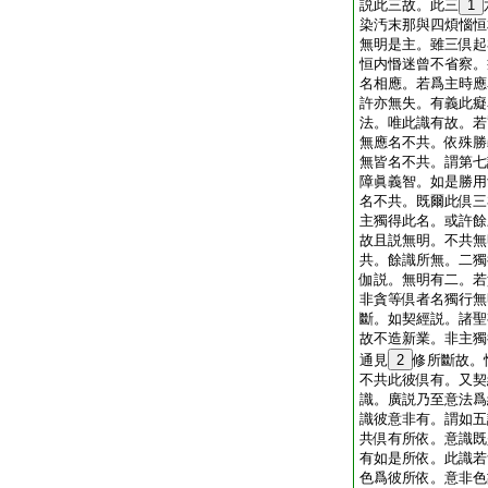
説此三故。此三
1
染汚末那與四煩惱恒
無明是主。雖三倶起
恒内惽迷曾不省察。
名相應。若爲主時應
許亦無失。有義此癡
法。唯此識有故。若
無應名不共。依殊勝
無皆名不共。謂第七
障眞義智。如是勝用
名不共。既爾此倶三
主獨得此名。或許餘
故且説無明。不共無
共。餘識所無。二獨
伽説。無明有二。若
非貪等倶者名獨行無
斷。如契經説。諸聖
故不造新業。非主獨
通見
2
修所斷故。
不共此彼倶有。又契
識。廣説乃至意法爲
識彼意非有。謂如五
共倶有所依。意識既
有如是所依。此識若
色爲彼所依。意非色