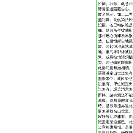
所攝。非餘。此意相
障礙聖道隱蔽自心。
故名無記。如上二界
無記攝。此倶染法所
記攝。若已轉依唯是
耶。隨彼所生彼地所
那相應心所即欲界繋
然。任運恒縁自地藏
故。若起彼地異熟藏
地。染汚末耶縁彼執
繋。或爲彼地諸煩惱
繋。若已轉依即非所
此染汚意無始相續。
羅漢滅定出世道無有
無學果位。此位染意
説無有。學位滅定出
説無有。謂染汚意無
而轉。諸有漏道不能
滅義。眞無我解違我
時。是彼等流亦違此
倶無漏故名出世道。
寂靜故此亦非有。由
滅盡定聖道起已。此
染意相應煩惱。是倶
故非非所斷。極微細