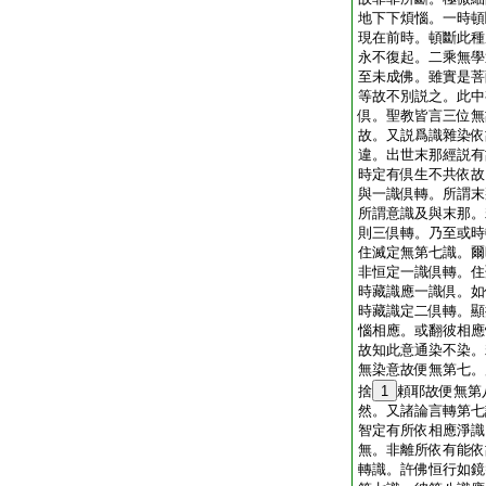
地下下煩惱。一時頓
現在前時。頓斷此種
永不復起。二乘無學
至未成佛。雖實是菩
等故不別説之。此中
倶。聖教皆言三位無
故。又説爲識雜染依
違。出世末那經説有
時定有倶生不共依故
與一識倶轉。所謂末
所謂意識及與末那。
則三倶轉。乃至或時
住滅定無第七識。爾
非恒定一識倶轉。住
時藏識應一識倶。如
時藏識定二倶轉。顯
惱相應。或翻彼相應
故知此意通染不染。
無染意故便無第七。
捨
1
頼耶故便無第
然。又諸論言轉第七
智定有所依相應淨識
無。非離所依有能依
轉識。許佛恒行如鏡