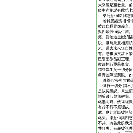
大乘經是至教量。前
經中亦別説有此第七
染汚意恒時 諸惑
若解脱諸惑 非曾
彼經自釋此頌義言。
與四煩惱恒倶生滅。
癡。對治道生斷煩惱
脱。爾時此意相應煩
未。過去未來無自性
有。恐厭廣文故不繁
已引聖教當顯正理。
微細恒行覆蔽眞實。
謂諸異生於一切分恒
眞實義障聖慧眼。如
眞義心當生 常能
倶行一切分 謂不
是故契經説。異生類
惛醉纒心曾無醒覺。
此無明時。便違經義
有行不行不應理故。
成。應此間斷彼恒染
此失。染意恒與四惑
不共。有義此倶我見
共何失。有義彼説理