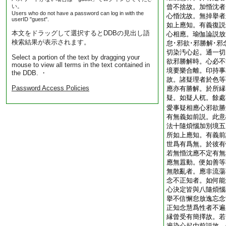
い。
曾不捨故。加惛沈者
Users who do not have a password can log in with the
心惛沈故。無掉擧者
userID "guest".
如上應知。有義復説
本文をドラッグして選択するとDDBの見出し語
心相應。瑜伽論説放
検索結果が表示されます。
怠･邪欲･邪勝解･邪
切染汚心起。通一切
Select a portion of the text by dragging your
欲邪勝解時。心必不
mouse to view all terms in the text contained in
境要樂合離。印持事
the DDB. ・
故。諸疑理者於色等
Password Access Policies
應亦有勝解。於所縁
疑。如疑人杌。餘處
愛事疑相應心邪欲勝
有無義如前説。此意
法十隨煩惱加別境五
所如上應知。有義前
世爲有爲無。於彼有
若無惛沈應不定有無
應無囂動。便如善等
無散亂者。應非流蕩
念不正知者。如何能
心決定皆與八隨煩惱
擧不信懈怠放逸忘念
正知念慧爲性者不遍
縁曾受有簡擇故。若
遍染心起由前説故。