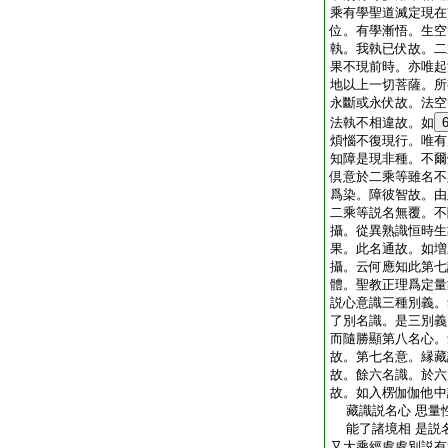
乘有學聖道滅定現在
位。有學漸悟。生空
執。我執已伏故。二
果不現前時。亦唯起
地以上一切菩薩。所
永斷或永伏故。法空
法執不相違故。如
煩惱不復現行。唯有
知障是現非種。不爾
倶意於二乘等雖名不
爲染。障彼智故。由
二乘等説名無覆。不
攝。從異熟識恒時生
果。此名通故。如増
攝。云何應知此第七
體。聖教正理爲定量
説心意識三種別義。
了別名識。是三別義
而隨勝顯第八名心。
故。第七名意。縁藏
故。餘六名識。於六
故。如入楞伽伽他中
藏識説名心 思量
能了諸境相 是説
又大乘經處處別説有