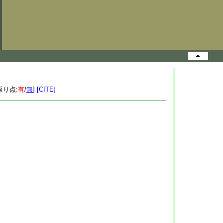
返り点:
有
/
無
]
[CITE]