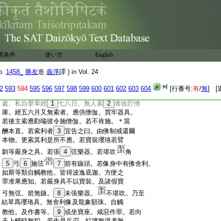
:
言寶者。謂金銀琉璃。硨磲碼碯。珊瑚
17
虎魄。
:
商佉右旋。及牟
18
薩羅帝青大青。日月光等。
:
言寶
19
類者。謂鬪戰具。所有兵刃。或管樂所
:
須戲具雜物。自捉者。謂自身觸。遣他者。謂教
:
他觸。寺内者。謂苾芻住處。因鹿子母遂開擧
用条件
使い方
English
:
捉。白衣舍者。謂俗人舍。捉他金嚢欲爲藏擧
:
者無犯。此中行法者。凡得遺物。主若來索。應
o.
1458_
勝友
造
義淨
譯 ) in Vol. 24
:
反問之。若
20
記識同即宜還彼。若差互者
21
此
:
不應還。若於寺外見他物時。以葉草等蓋覆
2
593
594
595
596
597
598
599
600
601
602
603
604
[行番号:
有
/
無
] [
:
令密不
22
得於此爲輕棄心。無主來索收歸住
:
處。私自擧掌經
1
七八日。無人索
2
者收貯僧
:
庫。經五六月又無索者。應供僧伽。買牢器具。
:
若後主索應勸喩彼令施僧伽。若不肯施。＊當
:
酬本直。若索利者
3
宜告之曰。由佛制戒還爾
:
本物。更索其利是所不應。若寶裝瓔珞若臂
:
釧等嚴身之具。若張
4
弦樂器。若堪吹
角
:
5
弓
6
施弦
7
箭有鏃頭。若像身中有佛舍利。
:
如斯等類自觸教他。皆得波逸底迦。方便之
:
罪准果應知。若嚴身具不以寶裝。及諸假寶
:
弓無弦。箭無鏃。
8
未張樂器。
不堪吹。乃至
:
結草爲瓔珞具。無舍利像及龍象額珠。自觸
:
教他。及作書等。
9
或坐寶座。咸惡作罪。若向
:
天上觸時無犯。若先是兵刃。打壞無堪者無