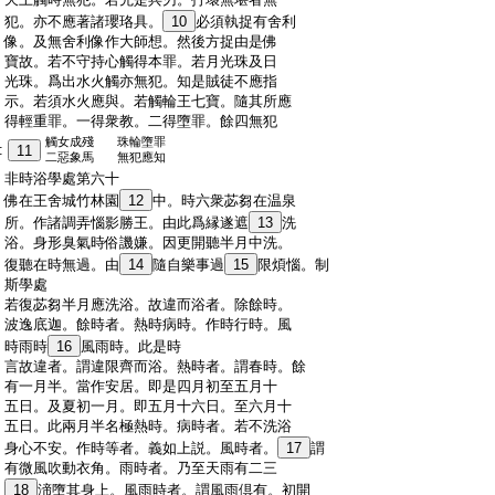
:
犯。亦不應著諸瓔珞具。
10
必須執捉有舍利
:
像。及無舍利像作大師想。然後方捉由是佛
:
寶故。若不守持心觸得本罪。若月光珠及日
:
光珠。爲出水火觸亦無犯。知是賊徒不應指
:
示。若須水火應與。若觸輪王七寶。隨其所應
:
得輕重罪。一得衆教。二得墮罪。餘四無犯
觸女成殘
珠輪墮罪
:
11
二惡象馬
無犯應知
:
非時浴學處第六十
:
佛在王舍城竹林園
12
中。時六衆苾芻在温泉
:
所。作諸調弄惱影勝王。由此爲縁遂遮
13
洗
:
浴。身形臭氣時俗譏嫌。因更開聽半月中洗。
:
復聽在時無過。由
14
隨自樂事過
15
限煩惱。制
:
斯學處
:
若復苾芻半月應洗浴。故違而浴者。除餘時。
:
波逸底迦。餘時者。熱時病時。作時行時。風
:
時雨時
16
風雨時。此是時
:
言故違者。謂違限齊而浴。熱時者。謂春時。餘
:
有一月半。當作安居。即是四月初至五月十
:
五日。及夏初一月。即五月十六日。至六月十
:
五日。此兩月半名極熱時。病時者。若不洗浴
:
身心不安。作時等者。義如上説。風時者。
17
謂
:
有微風吹動衣角。雨時者。乃至天雨有二三
:
18
渧墮其身上。風雨時者。謂風雨倶有。初開