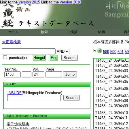
Link to the
version 2015
Link to the
version 2018
T1458_.24.0593c20
T1458_.24.0593c21
T1458_.24.0593c22
T1458_.24.0593c23
T1458_.24.0593c24
ホーム
検索
ご挨拶
組織
利
T1458_.24.0593c25
T1458_.24.0593c26
大正蔵検索
根本薩婆多部律攝 (N
T1458_.24.0593c27
T1458_.24.0593c28
589
590
591
59
T1458_.24.0593c29
punctuation
Hangul
Eng
T1458_.24.0594a01
T1458_.24.0594a02
TextNo.
Vol.
Page
T1458_.24.0594a03
T1458_.24.0594a04
T1458_.24.0594a05
INBUDS
T1458_.24.0594a06
INBUDS
(Bibliographic Database)
T1458_.24.0594a07
Search
T1458_.24.0594a08
T1458_.24.0594a09
T1458_.24.0594a10
Digital Dictionary of Buddhism
T1458_.24.0594a11
T1458_.24.0594a12
電子佛教辭典
パスワードがない場合は「guest」でログインしてくださ
T1458_.24.0594a13