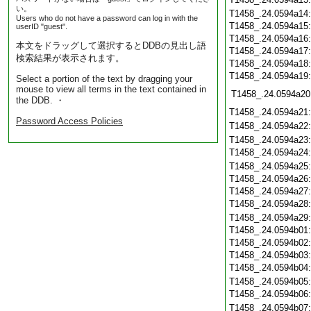
い。
T1458_.24.0594a14
Users who do not have a password can log in with the
T1458_.24.0594a15
userID "guest".
T1458_.24.0594a16
本文をドラッグして選択するとDDBの見出し語
T1458_.24.0594a17
検索結果が表示されます。
T1458_.24.0594a18
T1458_.24.0594a19
Select a portion of the text by dragging your
mouse to view all terms in the text contained in
T1458_.24.0594a20
the DDB. ・
T1458_.24.0594a21
Password Access Policies
T1458_.24.0594a22
T1458_.24.0594a23
T1458_.24.0594a24
T1458_.24.0594a25
T1458_.24.0594a26
T1458_.24.0594a27
T1458_.24.0594a28
T1458_.24.0594a29
T1458_.24.0594b01
T1458_.24.0594b02
T1458_.24.0594b03
T1458_.24.0594b04
T1458_.24.0594b05
T1458_.24.0594b06
T1458_.24.0594b07