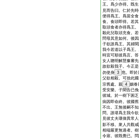
王。爲少亦得。既生
見而告曰。仁於先時
便得爲王。爲當全食
食。食頭即得。若其
取頭食者亦得爲王。
殺此兒取頭充食。若
問母其意如何。後因
子欲誰爲王。其婦聞
我今若道以子爲王。
時宜可順彼爲言。答
女人聰明解慧豫審先
故欲殺我子。今正是
勿使身
3
危。即於
父欲相殺。可捨此國
宗舊處。親
4
姻眷
受安樂。子聞告已俛
彼城。於一樹下困乏
病因即命終。彼國舊
不出。王無後嗣不知
問。誰堪爲主我今欲
見彼丈夫瓌偉異常人
影不移。衆人共觀咸
相端嚴更無過者。樹
令寤。彼既覺已。問