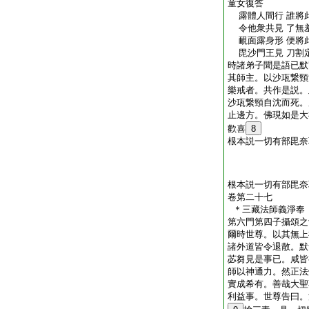
童女復答
露體人間行 誰將
令他衆共見 了無
靦面露身形 便將
毘沙門王見 刀割
時諸弟子聞是語已默
其師主。以沙瓨繋頸
樂戒者。共作是説。
沙瓨繋頸自沈而死。
止邊方。佛現如是大
歡喜
8
根本説一切有部毘奈
根本説一切有部毘奈
卷第二十七
＊三藏法師義淨
第六門第四子攝頌之
爾時世尊。以其無上
諸外道皆令退散。默
苾芻見是事已。咸皆
師以神通力。然正法
實成希有。善哉大聖
利益事。世尊告曰。