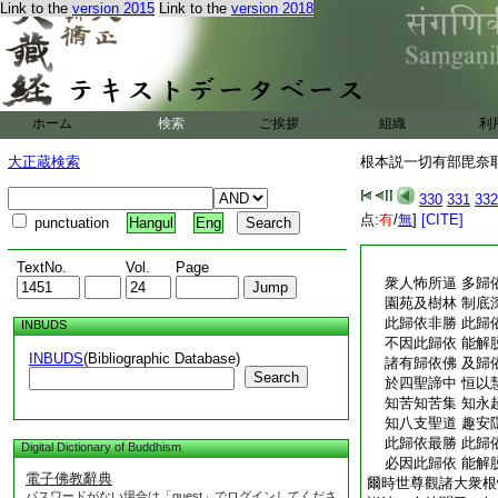
Link to the
version 2015
Link to the
version 2018
ホーム
検索
ご挨拶
組織
利
大正蔵検索
根本説一切有部毘奈耶雜
330
331
332
点:
有
/
無
]
[CITE]
punctuation
Hangul
Eng
TextNo.
Vol.
Page
衆人怖所逼 多歸
園苑及樹林 制底
此歸依非勝 此歸
INBUDS
不因此歸依 能解
INBUDS
(Bibliographic Database)
諸有歸依佛 及歸
Search
於四聖諦中 恒以
知苦知苦集 知永
知八支聖道 趣安
此歸依最勝 此歸
Digital Dictionary of Buddhism
必因此歸依 能解
電子佛教辭典
爾時世尊觀諸大衆根
パスワードがない場合は「guest」でログインしてくださ