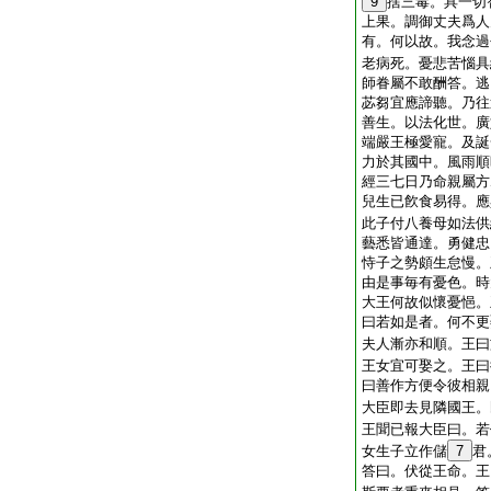
9
捨三毒。具一切
上果。調御丈夫爲人
有。何以故。我念過
老病死。憂悲苦惱具
師眷屬不敢酬答。逃
苾芻宜應諦聽。乃往
善生。以法化世。廣
端嚴王極愛寵。及誕
力於其國中。風雨順
經三七日乃命親屬方
兒生已飮食易得。應
此子付八養母如法供
藝悉皆通達。勇健忠
恃子之勢頗生怠慢。
由是事毎有憂色。時
大王何故似懷憂悒。
曰若如是者。何不更
夫人漸亦和順。王曰
王女宜可娶之。王曰
曰善作方便令彼相親
大臣即去見隣國王。
王聞已報大臣曰。若
女生子立作儲
7
君
答曰。伏從王命。王