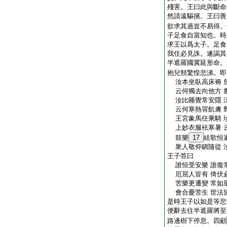
殘害。王曰此與斷命
然請遠驅擯。王曰善
欲求其過豈不易得。
子足食自當知也。時
求王以爲太子。足食
我住必見誅。遂謁其
半遮羅國冀延形命。
抱兒頸驚惶悲涕。即
汝本坐臥高床褥 
云何獨去向他方 
汝比睡覺常安隱 
云何寒熱冐飢膚 
王宮象馬任乘騎 
上妙衣服袪寒暑 
鼓樂
17
絃歌恒
衆人敬仰鎭隨從 
王子答曰
誰恒受安樂 誰復
厄屈人皆有 倚伏
苦樂更遷變 常如
會合憂苦生 世法
是時王子以如是等悲
便辭去往半遮羅將至
路邊樹下停息。四顧