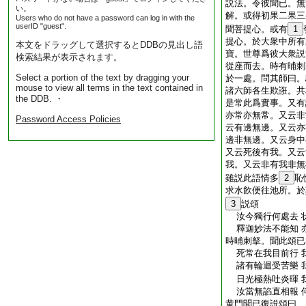
説法。令彼聞已。無
い。
解。或得初果二果三
Users who do not have a password can log in with the
userID "guest".
聞菩提心。或有
1
提心。於大衆中所有
本文をドラッグして選択するとDDBの見出し語
寶。世尊爲彼大衆説
検索結果が表示されます。
從座而去。時有晡刺
Select a portion of the text by dragging your
於一處。問其師曰。
mouse to view all terms in the text contained in
諸六師各生欺誑。共
the DDB. ・
是常此爲實事。又有
亦常亦無常。又云非
Password Access Policies
云有邊無邊。又云亦
邊非無邊。又云身中
又云死後有我。又云
我。又云非有我非無
雖説此語情多
2
恥
求水飮便往池所。於
3
説頌
汝今獨行何處去 
釋迦妙法不能知 
時晡刺拏。聞此頌已
死常在我目前行 
諸有輪迴受苦樂 
日光極熱吐炎暉 
汝當無諂直相報 
黄門聞已復説頌曰