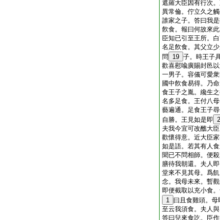
遮羅大臣因有行次。
異常倫。佇立久之觸
誰家之子。答曰我是
飮食。報曰何故來此
臣知已引至王所。白
名足飮食。其父立少
問
19
子。時王子
歡喜慰喩廣賜封邑以
一男子。容儀可愛衆
國中飮食易得。乃命
食王子之胤。纔生之
名多足食。王付八母
藝遍通。足食王子尋
自勝。王見如是即
夫我今宜可改醮大臣
歡懷得意。近大臣家
如是語。若其有人食
聞已不問相師。便殺
膳待我朝還。夫人即
堂來不見其母。爲飢
念。我母未來。暫觀
即便截取以充小食。
1
曰且食雞頭。母
至云我須食。夫人與
答曰兒來食訖。臣作