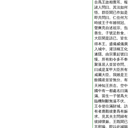
合爲王故相覺耳。報
諸人問曰。其法如何
悟。群臣聞已作如是
即共問曰。仁住何方
時彼王子年雖弱冠。
聲爽亮自述祖宗。告
善生。子號足飮食。
大臣聞是語已。皆生
得本王。盛備威儀廣
入城中。灌頂稱王化
遂隱。由宗重起號曰
慢。所有勅令多不奉
聚落居人並皆存問。
曰咸是某甲大臣所有
咸屬大臣。我雖是王
餘國産並皆無分。有
天神知王所念。空中
國中有一都處名曰滿
滿。當生一子號爲大
臨機制斷無遠不伏。
王令使往滿財城。訪
有者應觀彼妻爲有娠
求。見其夫主問婦有
彼婦懷娠。王既聞已
言慰喩。即以此城賜