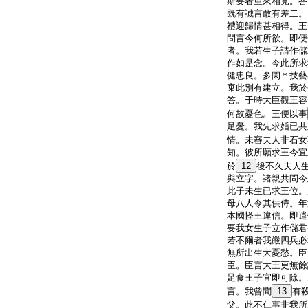
斯要者重來相見。答
既有誠言敢有差二。
禮迎歸情甚相得。王
問言今何所欲。即便
者。我若生子請作儲
作如是念。今此所求
健忠良。多閑＊技藝
棄此別有建立。我於
答。于時大臣觀王容
何故憂色。王便以事
足憂。我先求婚已共
情。未審夫人非石女
知。彼所願求王今宜
於
12
後不久夫人
與立字。諸親共問今
此子未生已求王位。
母八人令其供侍。年
本國怪王違信。即遣
要我女生子立作儲君
若不爾者我嚴四兵必
無所出生大憂愁。臣
臣。臣言大王更無餘
足食王子宜即可除。
言。我曾聞
13
有
父。此不仁事非我所