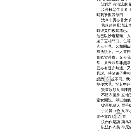
近此即有清涼處 
汝是極惡生盲者 
晡刺拏復説頌曰
汝今非男亦非女 
我速須往覓清涼 
時彼黄門教其路已。
池已以沙瓨繋頸。入
弟子更相問曰。仁等
皆云不見。又相問曰
有所説不。一人答曰
實餘皆是虚。又云我
常。又云非常非無常
云亦有邊亦無邊。又
具説。時諸弟子共相
説悉
6
並不同。我
即便求覓。於其中路
賢首汝頗見 晡刺
不將衣覆身 立地
童女聞説。即以伽他
彼是地獄人 展手
手足皆白色 見在
弟子亦以頌
7
答
汝勿作是語 斯爲
以法作衣裳 牟尼